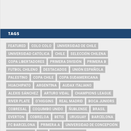
TAGS
FEATURED
COLO COLO
UNIVERSIDAD DE CHILE
UNIVERSIDAD CATÓLICA
CHILE
SELECCIÓN CHILENA
COPA LIBERTADORES
PRIMERA DIVISIÓN
PRIMERA B
FUTBOL CHILENO
DESTACADOS
UNIÓN ESPAÑOLA
PALESTINO
COPA CHILE
COPA SUDAMERICANA
HUACHIPATO
ARGENTINA
AUDAX ITALIANO
ALEXIS SÁNCHEZ
ARTURO VIDAL
CHAMPIONS LEAGUE
RIVER PLATE
O'HIGGINS
REAL MADRID
BOCA JUNIORS
COBRESAL
COQUIMBO UNIDO
ÑUBLENSE
BRASIL
EVERTON
COBRELOA
BETIS
URUGUAY
BARCELONA
FC BARCELONA
PRIMERA A
UNIVERSIDAD DE CONCEPCIÓN