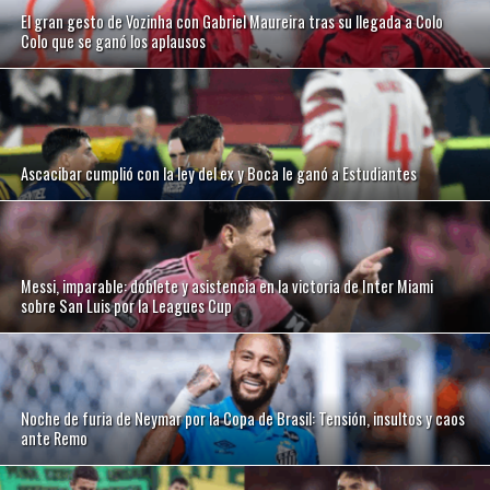
El gran gesto de Vozinha con Gabriel Maureira tras su llegada a Colo
Colo que se ganó los aplausos
Ascacibar cumplió con la ley del ex y Boca le ganó a Estudiantes
Messi, imparable: doblete y asistencia en la victoria de Inter Miami
sobre San Luis por la Leagues Cup
Noche de furia de Neymar por la Copa de Brasil: Tensión, insultos y caos
ante Remo