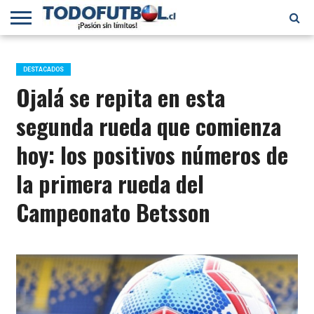
PRIMERA
DIVISIÓN
PRIMERA
SELECCIÓN
CHILENOS
FÚTBOL
B
CHILENA
EN EL
INTERNACIONAL
DESTACADOS
MUNDO
Ojalá se repita en esta
segunda rueda que comienza
hoy: los positivos números de
la primera rueda del
Campeonato Betsson