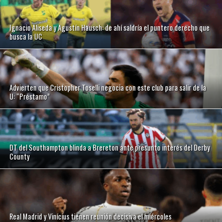
Ignacio Aliseda y Agustín Hausch: de ahí saldría el puntero derecho que
busca la UC
Advierten que Cristopher Toselli negocia con este club para salir de la
U: “Préstamo”
DT del Southampton blinda a Brereton ante presunto interés del Derby
County
Real Madrid y Vinícius tienen reunión decisiva el miércoles