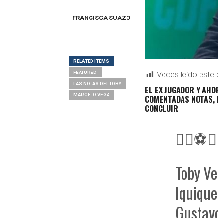
FRANCISCA SUAZO
RELATED ITEMS
FEATURED
Veces leído este 
LAS NOTAS DEL TOBY
EL EX JUGADOR Y AH
MARCELO VEGA
COMENTADAS NOTAS, 
CONCLUIR
👍🏼⚽
Toby Ve
Iquique
Gustavo