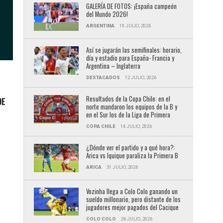
GALERÍA DE FOTOS: ¡España campeón
del Mundo 2026!
ARGENTINA
19 JULIO, 2026
Así se jugarán las semifinales: horario,
día y estadio para España- Francia y
Argentina – Inglaterra
DESTACADOS
12 JULIO, 2026
Resultados de la Copa Chile: en el
DE
norte mandaron los equipos de la B y
en el Sur los de la Liga de Primera
COPA CHILE
14 JULIO, 2026
¿Dónde ver el partido y a qué hora?:
Arica vs Iquique paraliza la Primera B
ARICA
31 JULIO, 2026
Vozinha llega a Colo Colo ganando un
sueldo millonario, pero distante de los
jugadores mejor pagados del Cacique
COLO COLO
26 JULIO, 2026