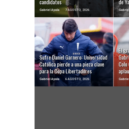
candidatos
de Y
Gabriel Ayala
7 AGOSTO, 2026
Gabrie
LEER MÁS
El gr
Sufre Daniel Garnero: Universidad
Gabri
Católica pierde a una pieza clave
Colo 
para la Copa Libertadores
apla
Gabriel Ayala
6 AGOSTO, 2026
Gabrie