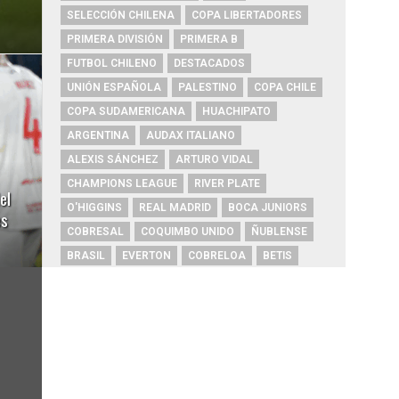
SELECCIÓN CHILENA
COPA LIBERTADORES
PRIMERA DIVISIÓN
PRIMERA B
FUTBOL CHILENO
DESTACADOS
UNIÓN ESPAÑOLA
PALESTINO
COPA CHILE
COPA SUDAMERICANA
HUACHIPATO
ARGENTINA
AUDAX ITALIANO
ALEXIS SÁNCHEZ
ARTURO VIDAL
CHAMPIONS LEAGUE
RIVER PLATE
el
O'HIGGINS
REAL MADRID
BOCA JUNIORS
es
COBRESAL
COQUIMBO UNIDO
ÑUBLENSE
BRASIL
EVERTON
COBRELOA
BETIS
URUGUAY
BARCELONA
FC BARCELONA
PRIMERA A
UNIVERSIDAD DE CONCEPCIÓN
MAGALLANES
PSG
DEPORTES IQUIQUE