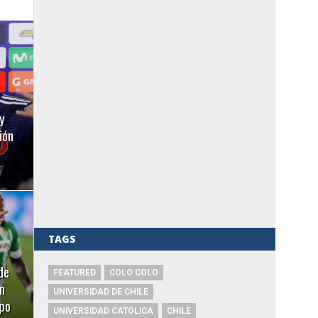
y
ión
TAGS
de
FEATURED
COLO COLO
n
UNIVERSIDAD DE CHILE
ipo
UNIVERSIDAD CATÓLICA
CHILE