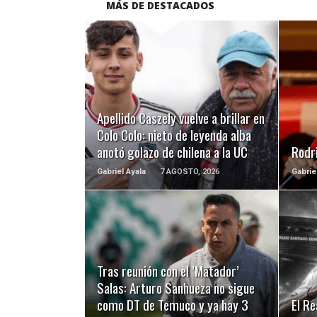
MÁS DE DESTACADOS
LEER MÁS
Apellido Caszely vuelve a brillar en
Colo Colo: nieto de leyenda alba
anotó golazo de chilena a la UC
Rodri
Gabriel Ayala
7 AGOSTO, 2026
Gabrie
LEER MÁS
Tras reunión con el ’Matador’
Salas: Arturo Sanhueza no sigue
como DT de Temuco y ya hay 3
El Re