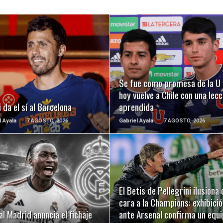
LEER MÁS
LEER MÁS
Se fue como promesa de la U 
hoy vuelve a Chile con una lecc
 da el sí al Barcelona
aprendida
l Ayala
7 AGOSTO, 2026
Gabriel Ayala
7 AGOSTO, 2026
LEER MÁS
LEER MÁS
El Betis de Pellegrini ilusiona 
cara a la Champions: exhibició
al Madrid anuncia el fichaje
ante Arsenal confirma un equ