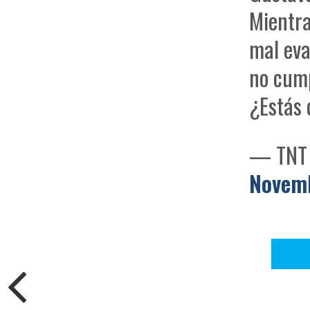
Mientra
mal eva
no cump
¿Estás
— TNT 
Novem