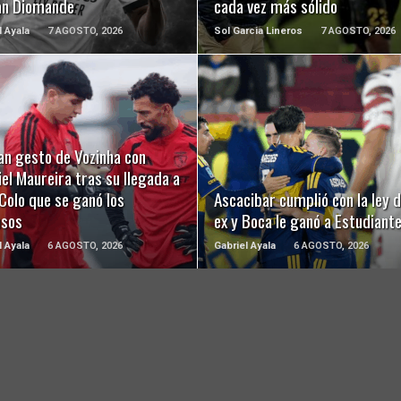
an Diomande
cada vez más sólido
l Ayala
7 AGOSTO, 2026
Sol Garcia Lineros
7 AGOSTO, 2026
LEER MÁS
LEER MÁS
an gesto de Vozinha con
el Maureira tras su llegada a
Colo que se ganó los
Ascacibar cumplió con la ley d
usos
ex y Boca le ganó a Estudiant
l Ayala
6 AGOSTO, 2026
Gabriel Ayala
6 AGOSTO, 2026