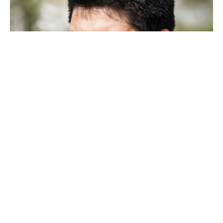
DESTACADOS
En la dura las notas del Tobi Vega: sólo se salvan Aránguiz, Alarcón y
Sierralta