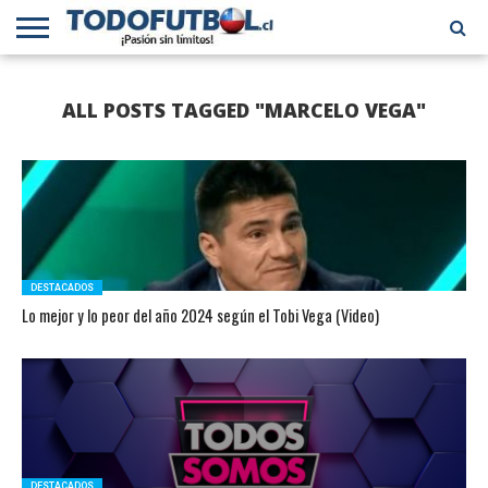
PRIMERA
DIVISIÓN
PRIMERA
SELECCIÓN
CHILENOS
FÚTBOL
ALL POSTS TAGGED "MARCELO VEGA"
B
CHILENA
EN EL
INTERNACIONAL
MUNDO
DESTACADOS
Lo mejor y lo peor del año 2024 según el Tobi Vega (Video)
DESTACADOS