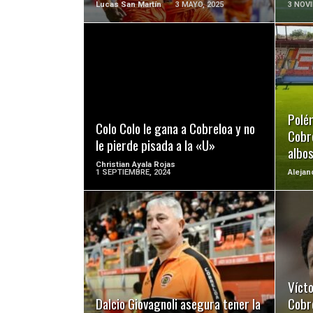
Lucas San Martín
3 MAYO, 2025
3 NOVI
LEER MÁS
Polé
Colo Colo le gana a Cobreloa y no
Cobre
le pierde pisada a la «U»
albo
Christian Ayala Rojas
1 SEPTIEMBRE, 2024
Alejan
LEER MÁS
Vícto
Dalcio Giovagnoli asegura tener la
Cobre