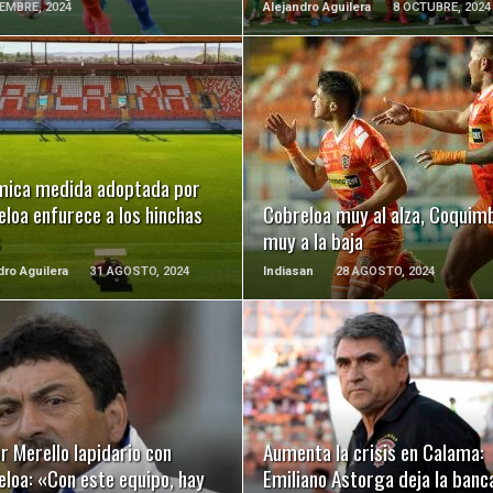
EMBRE, 2024
Alejandro Aguilera
8 OCTUBRE, 2024
LEER MÁS
LEER MÁS
mica medida adoptada por
loa enfurece a los hinchas
Cobreloa muy al alza, Coquim
s
muy a la baja
dro Aguilera
31 AGOSTO, 2024
Indiasan
28 AGOSTO, 2024
LEER MÁS
LEER MÁS
r Merello lapidario con
Aumenta la crisis en Calama:
loa: «Con este equipo, hay
Emiliano Astorga deja la banc