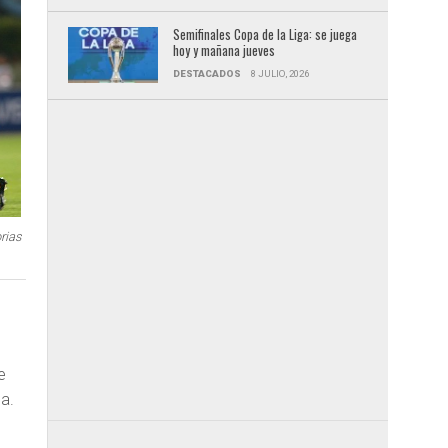
Semifinales Copa de la Liga: se juega
hoy y mañana jueves
DESTACADOS
8 JULIO, 2026
rias
o
e
a.
e