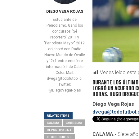
DIEGO VEGA ROJAS
Estudiante de
Periodismo. Ganó los
concursos "Sé
reportero" 2011 y
"Periodista Mayor" 2012,
colaboró con Radio
Nuevo Mundo de Ovalle
y "2x1 entretención e
información" de Cable
Veces leído este 
Color. Mail:
dvega@todofutbol.cl
DURANTE LOS ÚLTIMOS
Twitter:
LOGRÓ UN ACUERDO C
@DiegoVegaRojas
HORAS. HUGO DROGUET
Diego Vega Rojas
dvega@todofutbol.c
RELATED ITEMS
CALAMA
COBRELOA
DEPORTIVO CALI
CALAMA.-
Siete año
FUTBOL CHILENO