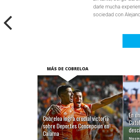
darle mucha experie
sociedad con Alejandr
MÁS DE COBRELOA
LEER MÁS
En un
Cobreloa logra crucial victoria
Catol
sobre Deportes Concepción en
desc
Calama
Nissin