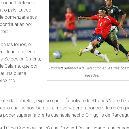
Droguett defendió
tro país. Luego
nde comenzaría sus
continuarían por
mbia.
on los loínos, el
en algún momento
la Selección Chilena,
de Calama, que por
Droguett defendió a la Selección en las clasificato
zar una buena
pasadas.
próximo
ente de Cobreloa, explicó que al futbolista de 31 años “se le hiz
, de la cual no nos íbamos a mover», pero reconoció también qu
a poder superar la oferta que había hecho O’Higgins de Rancagu
a, DT de Cobreloa, indicó que Droguett “es un jugador que pued