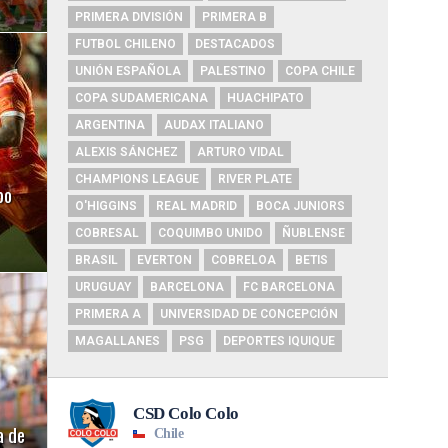
PRIMERA DIVISIÓN
PRIMERA B
FUTBOL CHILENO
DESTACADOS
UNIÓN ESPAÑOLA
PALESTINO
COPA CHILE
COPA SUDAMERICANA
HUACHIPATO
ARGENTINA
AUDAX ITALIANO
ALEXIS SÁNCHEZ
ARTURO VIDAL
CHAMPIONS LEAGUE
RIVER PLATE
bo
O'HIGGINS
REAL MADRID
BOCA JUNIORS
COBRESAL
COQUIMBO UNIDO
ÑUBLENSE
BRASIL
EVERTON
COBRELOA
BETIS
URUGUAY
BARCELONA
FC BARCELONA
PRIMERA A
UNIVERSIDAD DE CONCEPCIÓN
MAGALLANES
PSG
DEPORTES IQUIQUE
a de