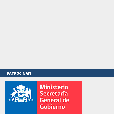
PATROCINAN
rno