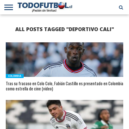
PRIMERA
DIVISIÓN
PRIMERA
SELECCIÓN
CHILENOS
FÚTBOL
ALL POSTS TAGGED "DEPORTIVO CALI"
B
CHILENA
EN EL
INTERNACIONAL
MUNDO
COLOMBIA
Tras su fracaso en Colo Colo, Fabián Castillo es presentado en Colombia
como estrella de cine (video)