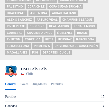
FUTBOL CHILENO
DESTACADOS
UNIÓN ESPAÑOLA
PALESTINO
COPA CHILE
COPA SUDAMERICANA
HUACHIPATO
ARGENTINA
AUDAX ITALIANO
ALEXIS SÁNCHEZ
ARTURO VIDAL
CHAMPIONS LEAGUE
RIVER PLATE
O'HIGGINS
REAL MADRID
BOCA JUNIORS
COBRESAL
COQUIMBO UNIDO
ÑUBLENSE
BRASIL
EVERTON
COBRELOA
BETIS
URUGUAY
BARCELONA
FC BARCELONA
PRIMERA A
UNIVERSIDAD DE CONCEPCIÓN
MAGALLANES
PSG
DEPORTES IQUIQUE