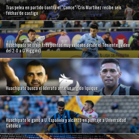
Tras pelea en partido contra el “Conce”: Cris Martínez recibe seis
fechas de castigo
Huachipato se trajo tres puntos muy valiosos desde el Teniente (Video
del 2-0 a O´Higgins)
Huachipato busca el liderato ante un urgido Iquique
Huachipato le ganó a U. Española y alcanzó en puntaje a Universidad
Católica