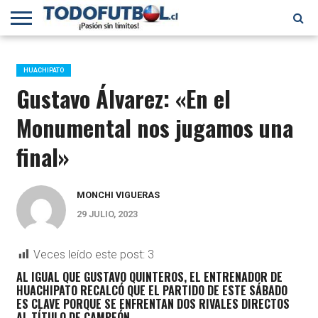
PRIMERA
DIVISIÓN
PRIMERA
SELECCIÓN
CHILENOS
FÚTBOL
B
CHILENA
EN EL
INTERNACIONAL
HUACHIPATO
MUNDO
Gustavo Álvarez: «En el
Monumental nos jugamos una
final»
MONCHI VIGUERAS
29 JULIO, 2023
Veces leído este post:
3
AL IGUAL QUE GUSTAVO QUINTEROS, EL ENTRENADOR DE
HUACHIPATO RECALCÓ QUE EL PARTIDO DE ESTE SÁBADO
ES CLAVE PORQUE SE ENFRENTAN DOS RIVALES DIRECTOS
AL TÍTULO DE CAMPEÓN