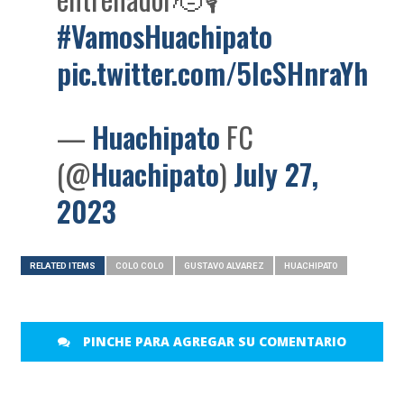
#VamosHuachipato
pic.twitter.com/5lcSHnraYh
—
Huachipato
FC
(@
Huachipato
)
July 27,
2023
RELATED ITEMS
COLO COLO
GUSTAVO ALVAREZ
HUACHIPATO
PINCHE PARA AGREGAR SU COMENTARIO