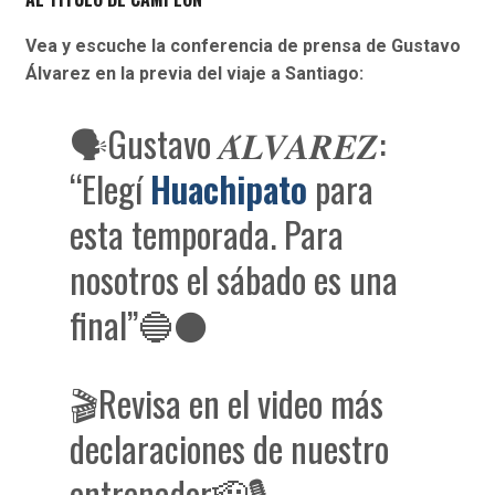
Vea y escuche la conferencia de prensa de Gustavo
Álvarez en la previa del viaje a Santiago:
🗣️Gustavo 𝑨́𝑳𝑽𝑨𝑹𝑬𝒁:
“Elegí
Huachipato
para
esta temporada. Para
nosotros el sábado es una
final”🔵⚫️
🎬Revisa en el video más
declaraciones de nuestro
entrenador🫡🎙️