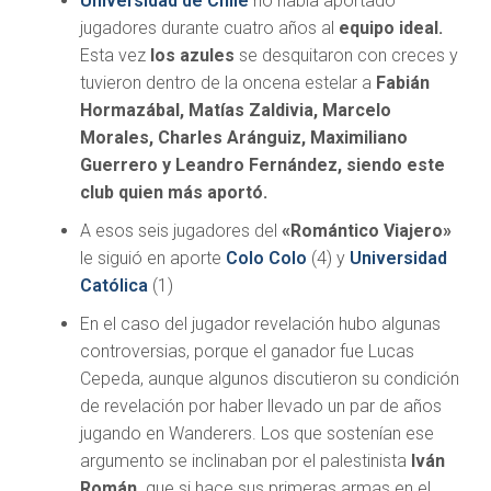
Universidad de Chile
no había aportado
jugadores durante cuatro años al
equipo ideal.
Esta vez
los azules
se desquitaron con creces y
tuvieron dentro de la oncena estelar a
Fabián
Hormazábal, Matías Zaldivia, Marcelo
Morales, Charles Aránguiz, Maximiliano
Guerrero y Leandro Fernández, siendo este
club quien más aportó.
A esos seis jugadores del
«Romántico Viajero»
le siguió en aporte
Colo Colo
(4) y
Universidad
Católica
(1)
En el caso del jugador revelación hubo algunas
controversias, porque el ganador fue Lucas
Cepeda, aunque algunos discutieron su condición
de revelación por haber llevado un par de años
jugando en Wanderers. Los que sostenían ese
argumento se inclinaban por el palestinista
Iván
Román,
que si hace sus primeras armas en el