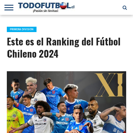
PRIMERA
DIVISIÓN
PRIMERA
SELECCIÓN
CHILENOS
FÚTBOL
B
CHILENA
EN EL
INTERNACIONAL
PRIMERA DIVISIÓN
MUNDO
Este es el Ranking del Fútbol
Chileno 2024