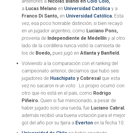
anteriores a
Nicolás Blandi en
Colo Colo
,
a
Lucas Melano
en
Universidad Católica
y a
Franco Di Santo,
en
Universidad Católica
.
Esta
vez, esa poco honrable distinción, si bien recayó
en un jugador argentino, como
Luciano Pons,
provenía de
Independiente de Medellín
y al otro
lado de la cordillera nunca vistió la camiseta de
los de
Boedo,
pues jugó en
Atlanta y Banfield.
Volviendo a la comparación con el ranking del
campeonato anterior, decíamos que hubo seis
jugadores de
Huachipato
y Cobresal
que esta
vez no sacaron ni un voto . Lo propio ocurrió con
otro que no está en el país, como
Rodrigo
Piñeiro.
Quien si fue mencionado, a pesar de
haber jugado solo una rueda, fue
Luciano Cabral
,
además recibió una buena votación para el mejor
gol del año por su tijera a
Everton
en la fecha 10.