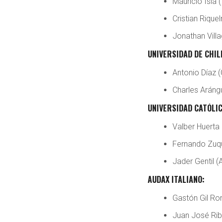
Mauricio Isla 
Cristian Rique
Jonathan Vill
UNIVERSIDAD DE CHIL
Antonio Díaz (
Charles Arángu
UNIVERSIDAD CATÓLIC
Valber Huerta 
Fernando Zuqui
Jader Gentil (
AUDAX ITALIANO:
Gastón Gil Ro
Juan José Rib