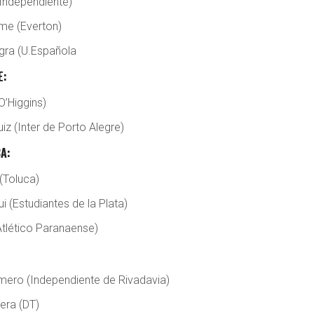
(Independiente)
lme (Everton)
agra (U.Española
E:
O’Higgins)
iz (Inter de Porto Alegre)
A:
(Toluca)
 (Estudiantes de la Plata)
Atlético Paranaense)
mero (Independiente de Rivadavia)
era (DT)