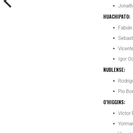
Jonath
HUACHIPATO:
Fabián
Sebast
Vicente
Igor O
ÑUBLENSE:
Rodrig
Pio Bo
O’HIGGINS:
Víctor 
Yorman