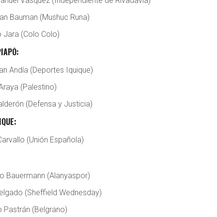
anuel Vásquez (Independiente de Rivadavia)
an Bauman (Mushuc Runa)
o Jara (Colo Colo)
IAPÓ:
an Andía (Deportes Iquique)
Araya (Palestino)
alderón (Defensa y Justicia)
IQUE:
Carvallo (Unión Española)
o Bauermann (Alanyaspor)
elgado (Sheffield Wednesday)
o Pastrán (Belgrano)