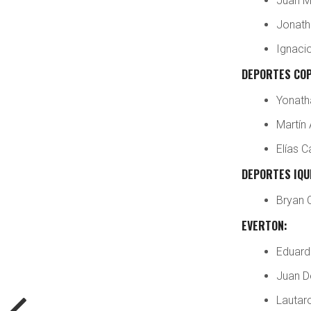
Juan M
Jonath
Ignaci
DEPORTES COP
Yonath
Martín 
Elías C
DEPORTES IQU
Bryan 
EVERTON:
Eduard
Juan D
Lautar