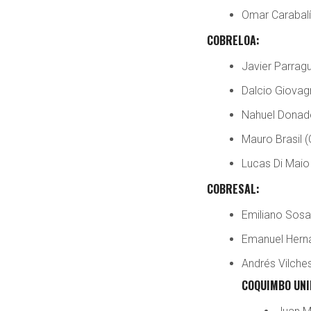
Omar Carabalí
COBRELOA:
Javier Parrag
Dalcio Giovagn
Nahuel Donade
Mauro Brasil (
Lucas Di Maio
COBRESAL:
Emiliano Sosa
Emanuel Hern
Andrés Vilche
COQUIMBO UNI