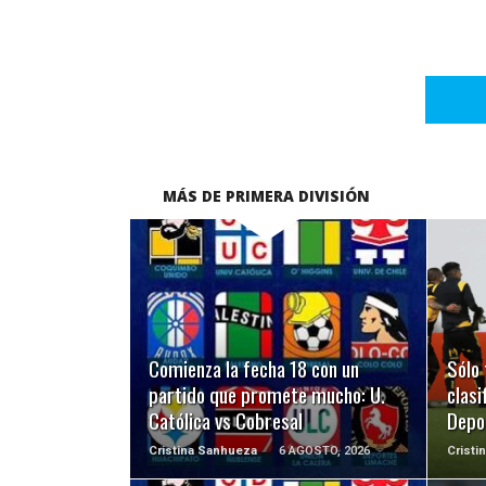
MÁS DE PRIMERA DIVISIÓN
LEER MÁS
Comienza la fecha 18 con un
Sólo 
partido que promete mucho: U.
clasi
Católica vs Cobresal
Depo
Cristina Sanhueza
6 AGOSTO, 2026
Cristi