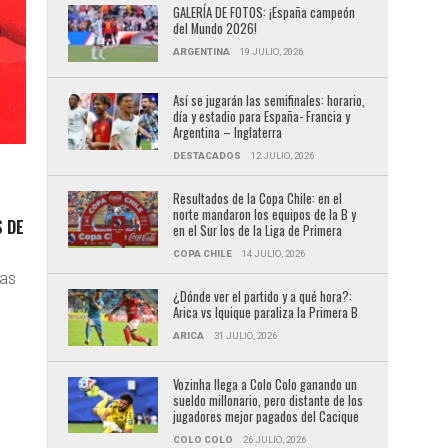
GALERÍA DE FOTOS: ¡España campeón
del Mundo 2026!
ARGENTINA
19 JULIO, 2026
Así se jugarán las semifinales: horario,
día y estadio para España- Francia y
Argentina – Inglaterra
DESTACADOS
12 JULIO, 2026
Resultados de la Copa Chile: en el
norte mandaron los equipos de la B y
S DE
en el Sur los de la Liga de Primera
COPA CHILE
14 JULIO, 2026
las
¿Dónde ver el partido y a qué hora?:
Arica vs Iquique paraliza la Primera B
ARICA
31 JULIO, 2026
Vozinha llega a Colo Colo ganando un
sueldo millonario, pero distante de los
jugadores mejor pagados del Cacique
COLO COLO
26 JULIO, 2026