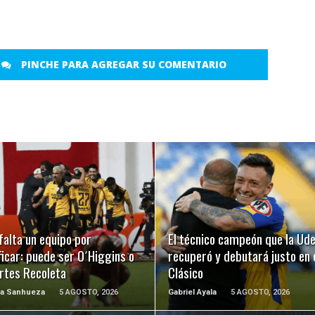
PINCHE PARA AGREGAR SU COMENTARIO
LEER MÁS
LEER MÁS
falta un equipo por
El técnico campeón que la Ud
ficar: puede ser O´Higgins o
recuperó y debutará justo en 
rtes Recoleta
Clásico
na Sanhueza
5 AGOSTO, 2026
Gabriel Ayala
5 AGOSTO, 2026