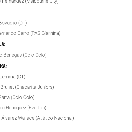
e Fernández (Melbourne City)
Bovaglio (DT)
ernando Garro (PAS Giannina)
LA:
o Benegas (Colo Colo)
ERA:
 Lemma (DT)
Brunet (Chacarita Juniors)
Parra (Colo Colo)
ro Henríquez (Everton)
 Álvarez Wallace (Atlético Nacional)