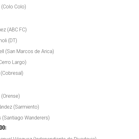
 (Colo Colo)
uez (ABC FC)
oli (DT)
ll (San Marcos de Arica)
Cerro Largo)
 (Cobresal)
 (Orense)
ández (Sarmiento)
s (Santiago Wanderers)
DO: