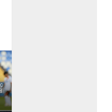
eC
el