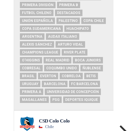
PRIMERA DIVISIÓN
PRIMERA B
FUTBOL CHILENO
DESTACADOS
UNIÓN ESPAÑOLA
PALESTINO
COPA CHILE
COPA SUDAMERICANA
HUACHIPATO
ARGENTINA
AUDAX ITALIANO
ALEXIS SÁNCHEZ
ARTURO VIDAL
CHAMPIONS LEAGUE
RIVER PLATE
O'HIGGINS
REAL MADRID
BOCA JUNIORS
COBRESAL
COQUIMBO UNIDO
ÑUBLENSE
BRASIL
EVERTON
COBRELOA
BETIS
URUGUAY
BARCELONA
FC BARCELONA
PRIMERA A
UNIVERSIDAD DE CONCEPCIÓN
MAGALLANES
PSG
DEPORTES IQUIQUE