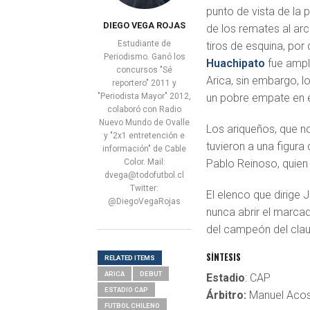
punto de vista de la 
DIEGO VEGA ROJAS
de los remates al arc
Estudiante de
tiros de esquina, por
Periodismo. Ganó los
Huachipato
fue ampli
concursos "Sé
Arica, sin embargo, l
reportero" 2011 y
"Periodista Mayor" 2012,
un pobre empate en e
colaboró con Radio
Nuevo Mundo de Ovalle
Los ariqueños, que no
y "2x1 entretención e
tuvieron a una figura
información" de Cable
Color. Mail:
Pablo Reinoso, quien 
dvega@todofutbol.cl
Twitter:
El elenco que dirige 
@DiegoVegaRojas
nunca abrir el marcad
del campeón del clau
SÍNTESIS
RELATED ITEMS
ARICA
DEBUT
Estadio
: CAP
ESTADIO CAP
Árbitro:
Manuel Aco
FUTBOL CHILENO