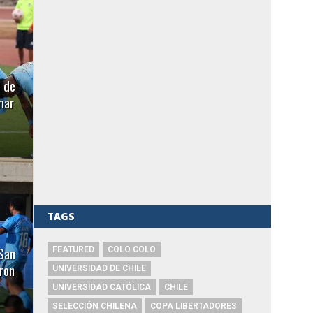
e de
mar
TAGS
 San
FEATURED
COLO COLO
iron
UNIVERSIDAD DE CHILE
UNIVERSIDAD CATÓLICA
CHILE
SELECCIÓN CHILENA
COPA LIBERTADORES