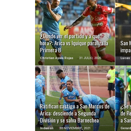
LEER MÁS
¿Dónde ver el partido y a qué
hora?: Arica vs Iquique paraliza la
San 
Primera B
impar
Christian Ayala Rojas
31 JULIO, 2026
Lucas 
LEER MÁS
Ratifican castigo a San Marcos de
¿Se 
Arica: desciende a Segunda
de Pe
División y se salva Barnechea
a Sa
Indiasan
30 NOVIEMBRE, 2021
Gerard