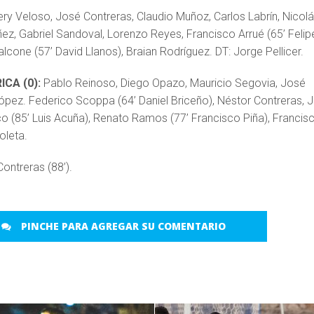
ry Veloso, José Contreras, Claudio Muñoz, Carlos Labrín, Nicol
ez, Gabriel Sandoval, Lorenzo Reyes, Francisco Arrué (65’ Felip
lcone (57’ David Llanos), Braian Rodríguez. DT: Jorge Pellicer.
CA (0):
Pablo Reinoso, Diego Opazo, Mauricio Segovia, José
pez. Federico Scoppa (64’ Daniel Briceño), Néstor Contreras, 
co (85’ Luis Acuña), Renato Ramos (77’ Francisco Piña), Francis
oleta.
ontreras (88’).
PINCHE PARA AGREGAR SU COMENTARIO