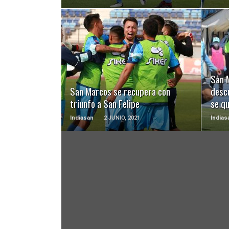
LEER MÁS
San M
San Marcos se recupera con
desc
triunfo a San Felipe
se qu
Indiasan
2 JUNIO, 2021
Indias