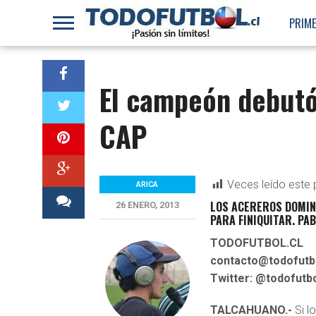
PRIME
El campeón debutó
CAP
Veces leído este 
ARICA
LOS ACEREROS DOMIN
26 ENERO, 2013
PARA FINIQUITAR. PA
TODOFUTBOL.CL
contacto@todofutbo
Twitter: @todofutb
TALCAHUANO.-
Si l