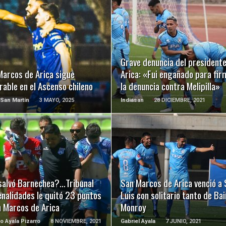
LEER MÁS
LEER MÁS
Grave denuncia del president
Marcos de Arica sigue
Arica: «Fui engañado para fir
able en el Ascenso chileno
la denuncia contra Melipilla»
San Martín
3 MAYO, 2025
Indiasan
28 DICIEMBRE, 2021
LEER MÁS
LEER MÁS
salvó Barnechea?…Tribunal
San Marcos de Arica venció a
nalidades le quitó 23 puntos
Luis con solitario tanto de Ba
n Marcos de Arica
Monroy
o Ayala Pizarro
8 NOVIEMBRE, 2021
Gabriel Ayala
7 JUNIO, 2021