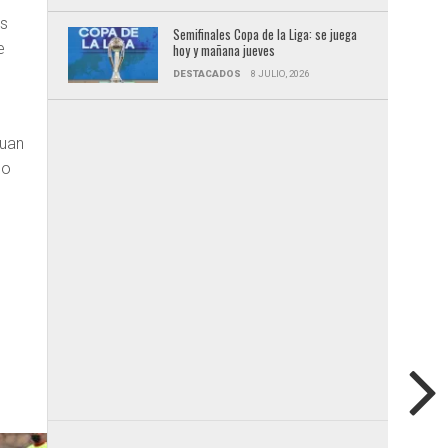
ás
Semifinales Copa de la Liga: se juega
e
hoy y mañana jueves
DESTACADOS
8 JULIO, 2026
Juan
co