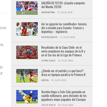
GALERÍA DE FOTOS: ¡España campeón
del Mundo 2026!
ARGENTINA
19 JULIO, 2026
Así se jugarán las semifinales: horario,
día y estadio para España- Francia y
 con
Argentina – Inglaterra
DESTACADOS
12 JULIO, 2026
os,
Resultados de la Copa Chile: en el
norte mandaron los equipos de la B y
en el Sur los de la Liga de Primera
COPA CHILE
14 JULIO, 2026
do
¿Dónde ver el partido y a qué hora?:
ut
Arica vs Iquique paraliza la Primera B
ARICA
31 JULIO, 2026
Vozinha llega a Colo Colo ganando un
sueldo millonario, pero distante de los
jugadores mejor pagados del Cacique
COLO COLO
26 JULIO, 2026