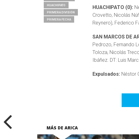
HUACHIPATO
HUACHIPATO (0):
Ne
PRIMERA DIVISIÓN
Crovetto, Nicolás Núñ
PRIMERA FECHA
Reynero), Federico Fa
SAN MARCOS DE ARI
Pedrozo, Fernando Ló
Toloza, Nicolás Trec
Ibáñez. DT: Luis Marc
Expulsados:
Néstor C
MÁS DE ARICA