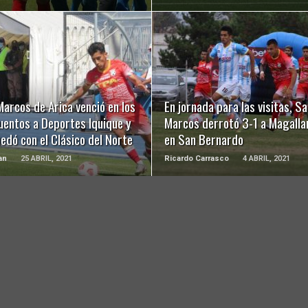
LEER MÁS
LEER MÁS
arcos de Arica venció en los
En jornada para las visitas, S
uentos a Deportes Iquique y
Marcos derrotó 3-1 a Magalla
edó con el Clásico del Norte
en San Bernardo
an
25 ABRIL, 2021
Ricardo Carrasco
4 ABRIL, 2021