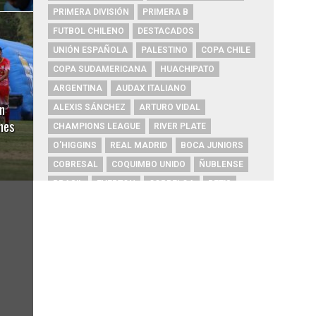
PRIMERA DIVISIÓN
PRIMERA B
FUTBOL CHILENO
DESTACADOS
UNIÓN ESPAÑOLA
PALESTINO
COPA CHILE
COPA SUDAMERICANA
HUACHIPATO
ARGENTINA
AUDAX ITALIANO
an
ALEXIS SÁNCHEZ
ARTURO VIDAL
nes
CHAMPIONS LEAGUE
RIVER PLATE
O'HIGGINS
REAL MADRID
BOCA JUNIORS
COBRESAL
COQUIMBO UNIDO
ÑUBLENSE
BRASIL
EVERTON
COBRELOA
BETIS
URUGUAY
BARCELONA
FC BARCELONA
PRIMERA A
UNIVERSIDAD DE CONCEPCIÓN
MAGALLANES
PSG
DEPORTES IQUIQUE