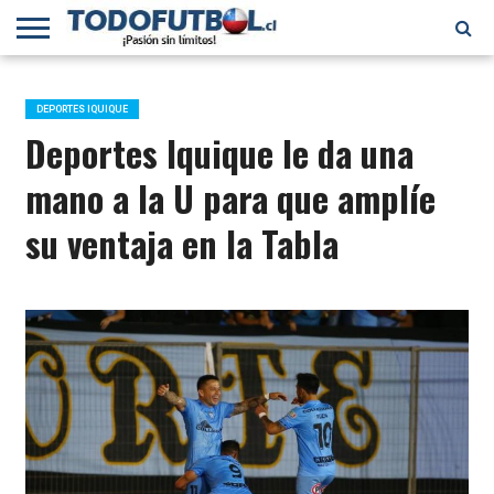
PRIMERA
DIVISIÓN
PRIMERA
SELECCIÓN
CHILENOS
FÚTBOL
B
CHILENA
EN EL
INTERNACIONAL
DEPORTES IQUIQUE
MUNDO
Deportes Iquique le da una
mano a la U para que amplíe
su ventaja en la Tabla