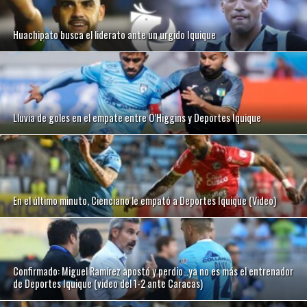
Huachipato busca el liderato ante un urgido Iquique
Lluvia de goles en el empate entre O’Higgins y Deportes Iquique
En el último minuto, Cienciano le empató a Deportes Iquique (Video)
Confirmado: Miguel Ramírez apostó y perdio…ya no es más el entrenador
de Deportes Iquique (video del 1-2 ante Caracas)