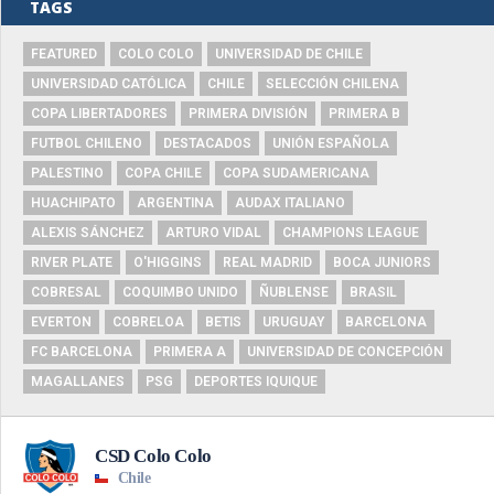
TAGS
FEATURED
COLO COLO
UNIVERSIDAD DE CHILE
UNIVERSIDAD CATÓLICA
CHILE
SELECCIÓN CHILENA
COPA LIBERTADORES
PRIMERA DIVISIÓN
PRIMERA B
FUTBOL CHILENO
DESTACADOS
UNIÓN ESPAÑOLA
PALESTINO
COPA CHILE
COPA SUDAMERICANA
HUACHIPATO
ARGENTINA
AUDAX ITALIANO
ALEXIS SÁNCHEZ
ARTURO VIDAL
CHAMPIONS LEAGUE
RIVER PLATE
O'HIGGINS
REAL MADRID
BOCA JUNIORS
COBRESAL
COQUIMBO UNIDO
ÑUBLENSE
BRASIL
EVERTON
COBRELOA
BETIS
URUGUAY
BARCELONA
FC BARCELONA
PRIMERA A
UNIVERSIDAD DE CONCEPCIÓN
MAGALLANES
PSG
DEPORTES IQUIQUE