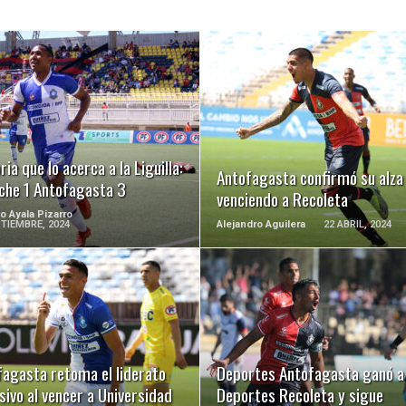
LEER MÁS
LEER MÁS
ria que lo acerca a la Liguilla:
Antofagasta confirmó su alza
che 1 Antofagasta 3
venciendo a Recoleta
o Ayala Pizarro
TIEMBRE, 2024
Alejandro Aguilera
22 ABRIL, 2024
LEER MÁS
LEER MÁS
fagasta retoma el liderato
Deportes Antofagasta ganó a
sivo al vencer a Universidad
Deportes Recoleta y sigue