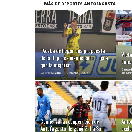
MÁS DE DEPORTES ANTOFAGASTA
LEER MÁS
“Acaba de llegar una propuesta
Victo
de la U que es insuficiente… ojalá
Lima
que la mejoren”
Gerard
Gabriel Ayala
2 ENERO, 2025
16 SEP
LEER MÁS
Comienza la recuperación de
Anto
Antofagasta: le ganó 2-1 a San
exclu