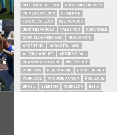
SELECCIÓN CHILENA
COPA LIBERTADORES
PRIMERA DIVISIÓN
PRIMERA B
FUTBOL CHILENO
DESTACADOS
UNIÓN ESPAÑOLA
PALESTINO
COPA CHILE
COPA SUDAMERICANA
HUACHIPATO
ARGENTINA
AUDAX ITALIANO
ALEXIS SÁNCHEZ
ARTURO VIDAL
inó
CHAMPIONS LEAGUE
RIVER PLATE
es
O'HIGGINS
REAL MADRID
BOCA JUNIORS
COBRESAL
COQUIMBO UNIDO
ÑUBLENSE
23
BRASIL
EVERTON
COBRELOA
BETIS
URUGUAY
BARCELONA
FC BARCELONA
PRIMERA A
UNIVERSIDAD DE CONCEPCIÓN
MAGALLANES
PSG
DEPORTES IQUIQUE