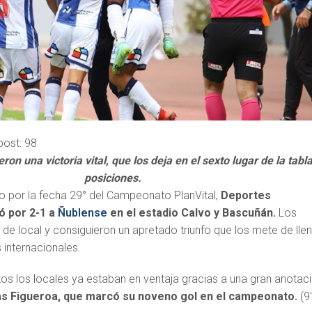
post:
98
on una victoria vital, que los deja en el sexto lugar de la tabl
posiciones.
o por la fecha 29° del Campeonato PlanVital,
Deportes
ó por 2-1 a
Ñublense
en el estadio Calvo y Bascuñán.
Los
de local y consiguieron un apretado triunfo que los mete de lle
 internacionales.
tos los locales ya estaban en ventaja gracias a una gran anotac
as Figueroa, que marcó su noveno gol en el campeonato.
(9′