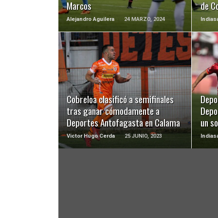
Marcos
de C
Alejandro Aguilera
24 MARZO, 2024
Indias
LEER MÁS
Cobreloa clasificó a semifinales
Depo
tras ganar cómodamente a
Depo
Deportes Antofagasta en Calama
un so
Victor Hugo Cerda
25 JUNIO, 2023
Indias