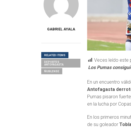
GABRIEL AYALA
RELATED ITEMS
Veces leído este 
DEPORTES
ANTOFAGASTA
Los Pumas consiguier
ÑUBLENSE
En un encuentro válid
Antofagasta derrot
Pumas pisaron fuerte 
en la lucha por Copas
En los primeros minu
de su goleador
Tobí