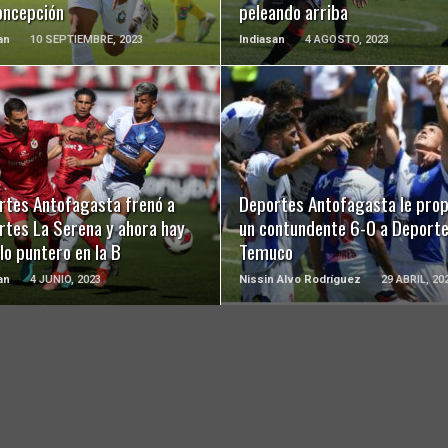
oncepción
peleando arriba
an
10 SEPTIEMBRE, 2023
Indiasan
4 AGOSTO, 2023
LEER MÁS
LEER MÁS
rtes Antofagasta frenó a
Deportes Antofagasta le prop
rtes La Serena y ahora hay
un contundente 6-0 a Deport
lo puntero en la B
Temuco
an
4 JUNIO, 2023
Nissin Alvo Rodríguez
29 ABRIL, 20