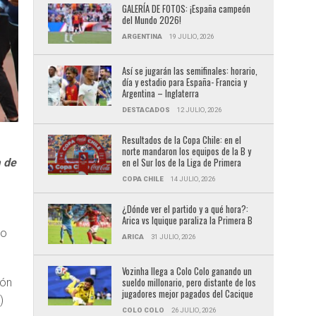
GALERÍA DE FOTOS: ¡España campeón
del Mundo 2026!
ARGENTINA
19 JULIO, 2026
Así se jugarán las semifinales: horario,
día y estadio para España- Francia y
Argentina – Inglaterra
DESTACADOS
12 JULIO, 2026
Resultados de la Copa Chile: en el
norte mandaron los equipos de la B y
en el Sur los de la Liga de Primera
a de
COPA CHILE
14 JULIO, 2026
¿Dónde ver el partido y a qué hora?:
Arica vs Iquique paraliza la Primera B
no
ARICA
31 JULIO, 2026
Vozinha llega a Colo Colo ganando un
sueldo millonario, pero distante de los
ión
jugadores mejor pagados del Cacique
)
COLO COLO
26 JULIO, 2026