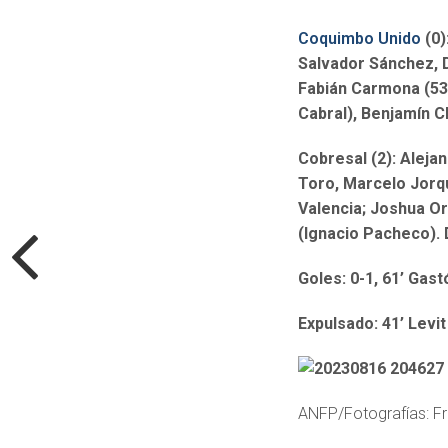
Coquimbo Unido
(0)
Salvador Sánchez, D
Fabián Carmona (53’
Cabral), Benjamín C
Cobresal (2): Aleja
Toro, Marcelo Jorq
Valencia; Joshua Or
(Ignacio Pacheco).
Goles: 0-1, 61’ Gas
Expulsado: 41’ Levit
ANFP/Fotografías: F