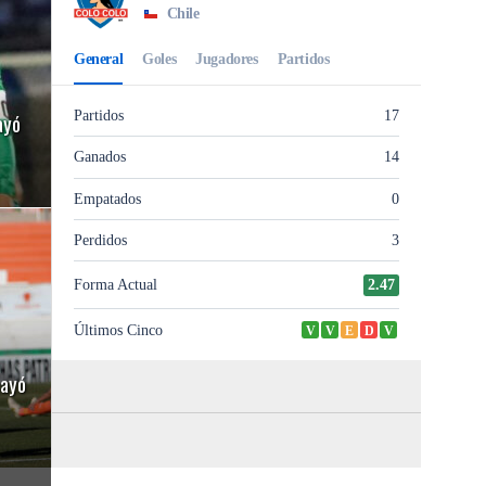
ayó
cayó