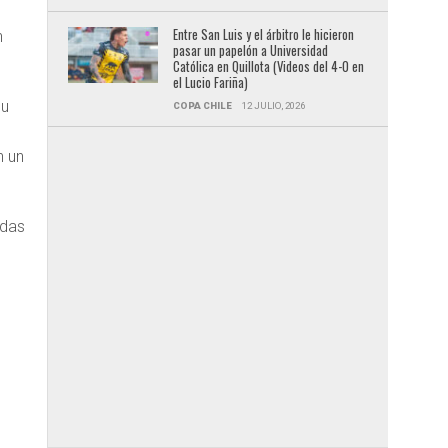
Entre San Luis y el árbitro le hicieron
n
pasar un papelón a Universidad
Católica en Quillota (Videos del 4-0 en
el Lucio Fariña)
su
COPA CHILE
12 JULIO, 2026
n un
adas