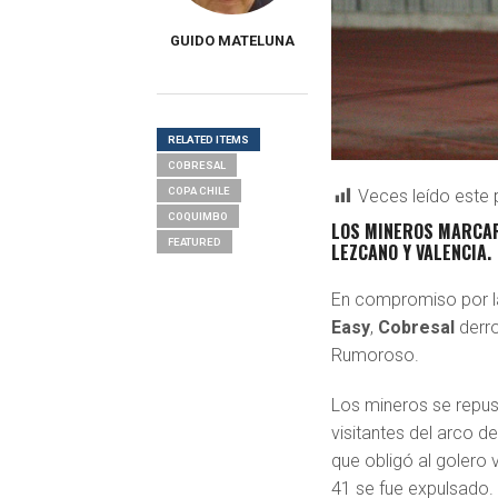
GUIDO MATELUNA
RELATED ITEMS
COBRESAL
COPA CHILE
Veces leído este 
COQUIMBO
LOS MINEROS MARCAR
FEATURED
LEZCANO Y VALENCIA.
En compromiso por 
Easy
,
Cobresal
derro
Rumoroso.
Los mineros se repusi
visitantes del arco d
que obligó al golero 
41 se fue expulsado.