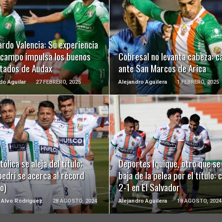
LEER MÁS
LEER MÁS
rdo Valencia: Su experiencia
l campo impulsa los buenos
Cobresal no levanta cabeza: c
ltados de Audax
ante San Marcos de Arica
o Aguilar
27 FEBRERO, 2025
Alejandro Aguilera
1 FEBRERO, 2025
LEER MÁS
LEER MÁS
tólica se aleja del título;
Deportes Iquique, otro que se
edri se acerca al récord
baja de la pelea por el título: 
o)
2-1 en El Salvador
 Alvo Rodríguez
28 AGOSTO, 2024
Alejandro Aguilera
18 AGOSTO, 2024