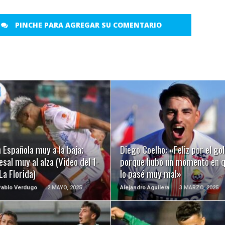
PINCHE PARA AGREGAR SU COMENTARIO
LEER MÁS
LEER MÁS
 Española muy a la baja;
Diego Coelho: «Feliz por el gol
sal muy al alza (Video del 1-
porque hubo un momento en 
La Florida)
lo pasé muy mal»
Pablo Verdugo
2 MAYO, 2025
Alejandro Aguilera
3 MARZO, 2025