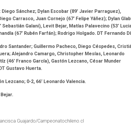
: Diego Sánchez; Dylan Escobar (89’ Javier Parraguez),
iego Carrasco, Juan Cornejo (67’ Felipe Yáñez); Dylan Glab
 Sebastián Galani), Levit Bejar, Matías Palavecino (53’ Luci
handía (67’ Rubén Farfán); Rodrigo Holgado. DT Fernando Dí
ndro Santander; Guillermo Pacheco, Diego Céspedes, Cristi
uera; Alejandro Camargo, Christopher Mesías, Leonardo
tíz (46’ Franco García), Gastón Lezcano, César Munder
 DT Gustavo Huerta.
tón Lezcano; 0-2, 66’ Leonardo Valencia.
 Bejar.
rancisca Guajardo/Campeonatochileno.cl