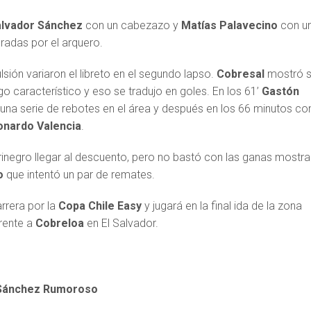
alvador Sánchez
con un cabezazo y
Matías Palavecino
con u
uradas por el arquero.
lsión variaron el libreto en el segundo lapso.
Cobresal
mostró 
go característico y eso se tradujo en goles. En los 61’
Gastón
na serie de rebotes en el área y después en los 66 minutos co
onardo Valencia
.
rinegro llegar al descuento, pero no bastó con las ganas mostr
o
que intentó un par de remates.
rrera por la
Copa Chile Easy
y jugará en la final ida de la zona
rente a
Cobreloa
en El Salvador.
 Sánchez Rumoroso