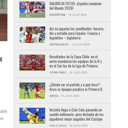
GALERÍA DE FOTOS: ¡España campeón
del Mundo 2026!
ARGENTINA
19 JULIO, 2026
Así se jugarán las semifinales: horario,
día y estadio para España- Francia y
Argentina – Inglaterra
DESTACADOS
12 JULIO, 2026
Resultados de la Copa Chile: en el
DE
norte mandaron los equipos de la B y
en el Sur los de la Liga de Primera
COPA CHILE
14 JULIO, 2026
¿Dónde ver el partido y a qué hora?:
Arica vs Iquique paraliza la Primera B
ARICA
31 JULIO, 2026
Vozinha llega a Colo Colo ganando un
mate
sueldo millonario, pero distante de los
os
jugadores mejor pagados del Cacique
COLO COLO
26 JULIO, 2026