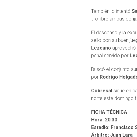
También lo intentó
S
tiro libre ambas conj
El descanso y la expu
sello con su buen jue
Lezcano
aprovechó u
penal servido por
Le
Buscó el conjunto au
por
Rodrigo Holgad
Cobresal
sigue en ca
norte este domingo f
FICHA TÉCNICA
Hora: 20:30
Estadio: Francisco
Árbitro: Juan Lara