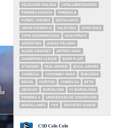
SELECCIÓN CHILENA
COPA LIBERTADORES
PRIMERA DIVISIÓN
PRIMERA B
FUTBOL CHILENO
DESTACADOS
UNIÓN ESPAÑOLA
PALESTINO
COPA CHILE
COPA SUDAMERICANA
HUACHIPATO
ARGENTINA
AUDAX ITALIANO
ALEXIS SÁNCHEZ
ARTURO VIDAL
CHAMPIONS LEAGUE
RIVER PLATE
O'HIGGINS
REAL MADRID
BOCA JUNIORS
COBRESAL
COQUIMBO UNIDO
ÑUBLENSE
BRASIL
EVERTON
COBRELOA
BETIS
,
URUGUAY
BARCELONA
FC BARCELONA
que
PRIMERA A
UNIVERSIDAD DE CONCEPCIÓN
MAGALLANES
PSG
DEPORTES IQUIQUE