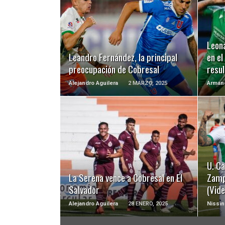
LEER MÁS
Leona
Leandro Fernández, la principal
en e
preocupación de Cobresal
resu
Alejandro Aguilera
2 MARZO, 2025
Armand
LEER MÁS
U. Ca
La Serena vence a Cobresal en El
Zamp
Salvador
(Vide
Alejandro Aguilera
28 ENERO, 2025
Nissin