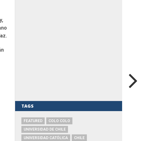
y,
ano
az.
án
TAGS
FEATURED
COLO COLO
UNIVERSIDAD DE CHILE
UNIVERSIDAD CATÓLICA
CHILE