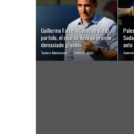
LEER MÁS
Guillermo Farré: «Como se dio el
Pales
partido, el rival se lleva un premio
Suda
demasiado grande»
ante
Tadeo Mateluna
7 MAYO, 2026
Gabrie