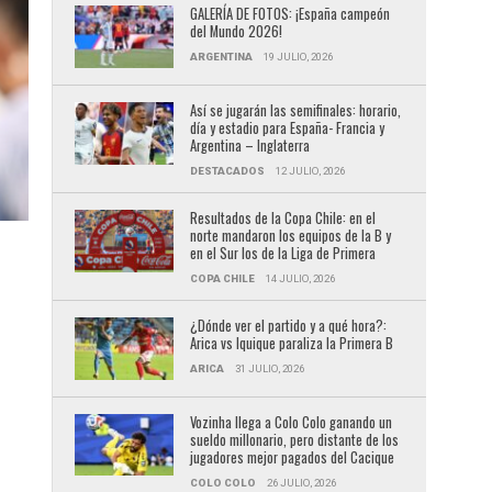
GALERÍA DE FOTOS: ¡España campeón
del Mundo 2026!
ARGENTINA
19 JULIO, 2026
Así se jugarán las semifinales: horario,
día y estadio para España- Francia y
Argentina – Inglaterra
DESTACADOS
12 JULIO, 2026
Resultados de la Copa Chile: en el
norte mandaron los equipos de la B y
en el Sur los de la Liga de Primera
COPA CHILE
14 JULIO, 2026
¿Dónde ver el partido y a qué hora?:
Arica vs Iquique paraliza la Primera B
ARICA
31 JULIO, 2026
Vozinha llega a Colo Colo ganando un
sueldo millonario, pero distante de los
jugadores mejor pagados del Cacique
COLO COLO
26 JULIO, 2026