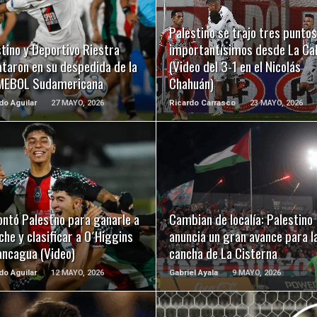
LEER MÁS
LEER MÁS
Palestino se trajo tres puntos
tino y Deportivo Riestra
importantísimos desde La Ca
taron en su despedida de la
(Video del 3-1 en el Nicolás
EBOL Sudamericana
Chahuán)
o Aguilar
27 MAYO, 2026
Ricardo Carrasco
23 MAYO, 2026
LEER MÁS
LEER MÁS
ntó Palestno para ganarle a
Cambian de localía: Palestino
he y clasificar a O´Higgins
anuncia un gran avance para l
ancagua (Video)
cancha de La Cisterna
o Aguilar
12 MAYO, 2026
Gabriel Ayala
9 MAYO, 2026