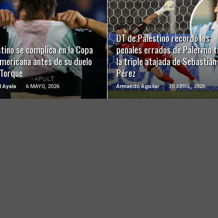
LEER MÁS
LEER MÁS
DT de Palestino recordó los
tino se complica en la Copa
penales errados de Palermo t
mericana antes de su duelo
la triple atajada de Sebastián
 Torque
Pérez
l Ayala
6 MAYO, 2026
Armando Aguilar
30 ABRIL, 2026