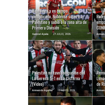
LEER MÁS
Bajo lluvia y en campo
complicado, Ñublense superó a
Pales
Palestino y subió a la zona alta de
empa
Primera División
CONM
Gabriel Ayala
27 JULIO, 2026
Armand
LEER MÁS
Palestino no tuvo compasión con
Remo
La Serena: 5-1 en La Cisterna
Limac
(Video)
de R
Armando Aguilar
15 MAYO, 2026
Armand