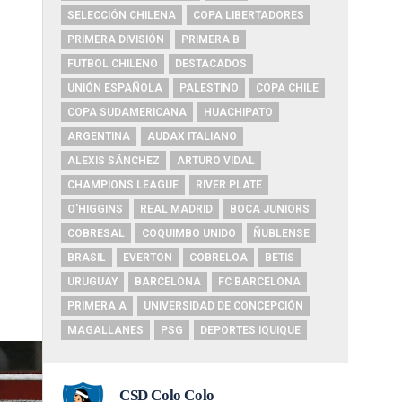
SELECCIÓN CHILENA
COPA LIBERTADORES
PRIMERA DIVISIÓN
PRIMERA B
FUTBOL CHILENO
DESTACADOS
UNIÓN ESPAÑOLA
PALESTINO
COPA CHILE
COPA SUDAMERICANA
HUACHIPATO
ARGENTINA
AUDAX ITALIANO
ALEXIS SÁNCHEZ
ARTURO VIDAL
CHAMPIONS LEAGUE
RIVER PLATE
O'HIGGINS
REAL MADRID
BOCA JUNIORS
COBRESAL
COQUIMBO UNIDO
ÑUBLENSE
BRASIL
EVERTON
COBRELOA
BETIS
URUGUAY
BARCELONA
FC BARCELONA
PRIMERA A
UNIVERSIDAD DE CONCEPCIÓN
MAGALLANES
PSG
DEPORTES IQUIQUE