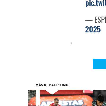
pic.tw
— ESPN
2025
/
MÁS DE PALESTINO