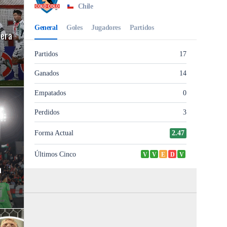
lera
a