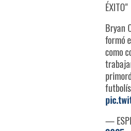
ÉXITO"
Bryan C
formó e
como co
trabaja
primord
futbolís
pic.tw
— ESPN