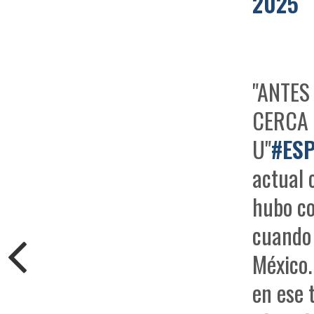
2025
"ANTES
CERCA 
U"
#ESP
actual 
hubo c
cuando 
México.
en ese 