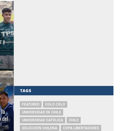
z y
TAGS
FEATURED
COLO COLO
 la
UNIVERSIDAD DE CHILE
 del
UNIVERSIDAD CATÓLICA
CHILE
SELECCIÓN CHILENA
COPA LIBERTADORES