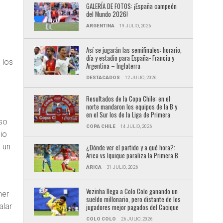
GALERÍA DE FOTOS: ¡España campeón
del Mundo 2026!
ARGENTINA
19 JULIO, 2026
Así se jugarán las semifinales: horario,
día y estadio para España- Francia y
 los
Argentina – Inglaterra
DESTACADOS
12 JULIO, 2026
Resultados de la Copa Chile: en el
norte mandaron los equipos de la B y
en el Sur los de la Liga de Primera
oso
COPA CHILE
14 JULIO, 2026
io
 un
¿Dónde ver el partido y a qué hora?:
Arica vs Iquique paraliza la Primera B
ARICA
31 JULIO, 2026
Vozinha llega a Colo Colo ganando un
mer
sueldo millonario, pero distante de los
alar
jugadores mejor pagados del Cacique
COLO COLO
26 JULIO, 2026