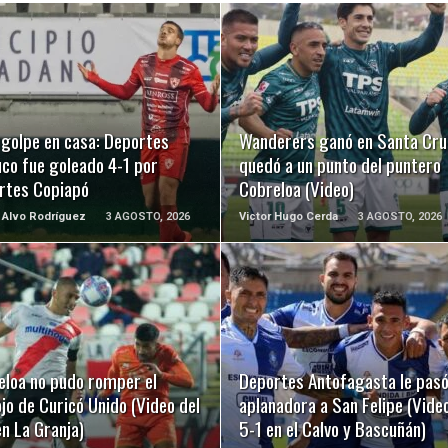
LEER MÁS
LEER MÁS
 golpe en casa: Deportes
Wanderers ganó en Santa Cru
co fue goleado 4-1 por
quedó a un punto del puntero
rtes Copiapó
Cobreloa (Video)
 Alvo Rodríguez
3 AGOSTO, 2026
Victor Hugo Cerda
3 AGOSTO, 2026
LEER MÁS
LEER MÁS
eloa no pudo romper el
Deportes Antofagasta le pasó
jo de Curicó Unido (Video del
aplanadora a San Felipe (Video
n La Granja)
5-1 en el Calvo y Bascuñán)