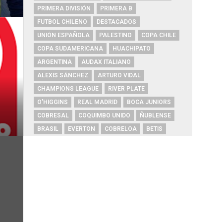
PRIMERA DIVISIÓN
PRIMERA B
FUTBOL CHILENO
DESTACADOS
UNIÓN ESPAÑOLA
PALESTINO
COPA CHILE
COPA SUDAMERICANA
HUACHIPATO
ARGENTINA
AUDAX ITALIANO
ALEXIS SÁNCHEZ
ARTURO VIDAL
CHAMPIONS LEAGUE
RIVER PLATE
O'HIGGINS
REAL MADRID
BOCA JUNIORS
COBRESAL
COQUIMBO UNIDO
ÑUBLENSE
BRASIL
EVERTON
COBRELOA
BETIS
URUGUAY
BARCELONA
FC BARCELONA
PRIMERA A
UNIVERSIDAD DE CONCEPCIÓN
MAGALLANES
PSG
DEPORTES IQUIQUE