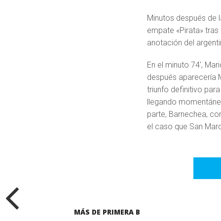
Minutos después de la
empate «Pirata» tras
anotación del argenti
En el minuto 74′, Mar
después aparecería 
triunfo definitivo p
llegando momentánea
parte, Barnechea, con
el caso que San Marco
MÁS DE PRIMERA B