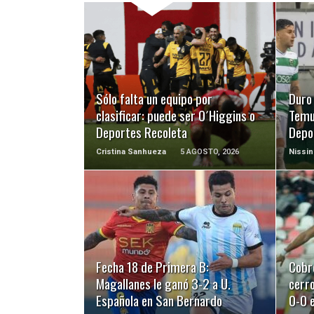
LEER MÁS
Sólo falta un equipo por
Duro
clasificar: puede ser O´Higgins o
Temu
Deportes Recoleta
Depo
Cristina Sanhueza
5 AGOSTO, 2026
Nissin
LEER MÁS
Fecha 18 de Primera B:
Cobr
Magallanes le ganó 3-2 a U.
cerro
Española en San Bernardo
0-0 e