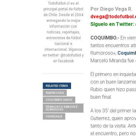
Todofutbol.cl es el
Por Diego Vega R.
principal portal de fútbol
de Chile. Desde el 2004
dvega@todofutbol.
entregando la mejor
Síguelo en Twitter:
información con
noticias, reportajes,
COQUIMBO.-
En vier
entrevistas de fútbol
nacional e
tantos encuentros at
internacional. Síganos
Rumoroso»,
Coquim
en twitter: @todofutbol y
Marcelo Miranda fue 
en facebook
El primero en inquiet
con un buen lanzamien
RELATED ITEMS
Rubio quien hizo pasa
BARNECHEA
buen final.
COQUIMBO UNIDO
FRANCISCO SÁNCHEZ
RUMOROSO
A los 35′ del primer l
PRIMERA B
Gutierrez, quien apro
tanto de la visita. An
el encuentro, pero no 