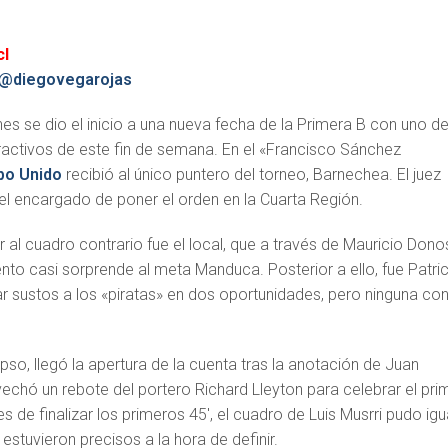
cl
@diegovegarojas
nes se dio el inicio a una nueva fecha de la Primera B con uno de
ractivos de este fin de semana. En el «Francisco Sánchez
bo Unido
recibió al único puntero del torneo, Barnechea. El juez
el encargado de poner el orden en la Cuarta Región.
ar al cuadro contrario fue el local, que a través de Mauricio Don
to casi sorprende al meta Manduca. Posterior a ello, fue Patric
r sustos a los «piratas» en dos oportunidades, pero ninguna con
apso, llegó la apertura de la cuenta tras la anotación de Juan
vechó un rebote del portero Richard Lleyton para celebrar el pri
tes de finalizar los primeros 45′, el cuadro de Luis Musrri pudo igu
estuvieron precisos a la hora de definir.