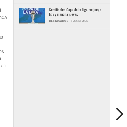
Semifinales Copa de la Liga: se juega
l
hoy y mañana jueves
unda
DESTACADOS
8 JULIO, 2026
os
os
u
 en