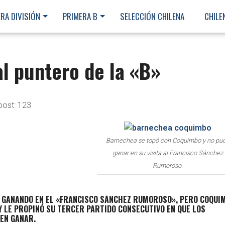
RA DIVISIÓN
PRIMERA B
SELECCIÓN CHILENA
CHILE
al puntero de la «B»
post:
123
Barnechea se topó con Coquimbo y no pu
ganar en su visita al Francisco Sánchez
Rumoroso.
GANANDO EN EL «FRANCISCO SÁNCHEZ RUMOROSO», PERO COQUI
 Y LE PROPINÓ SU TERCER PARTIDO CONSECUTIVO EN QUE LOS
EN GANAR.