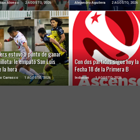
ián Alonso
2 AGOSTO, 2026
Alejandro Aguilera
2 AGOSTO, 2026
LEER MÁS
LEER MÁS
ers estuvo a punto de ganar
illota: le empató San Luis
Con dos partidos sigue hoy la
 la hora
Fecha 18 de la Primera B
o Carrasco
1 AGOSTO, 2026
Indiasan
1 AGOSTO, 2026