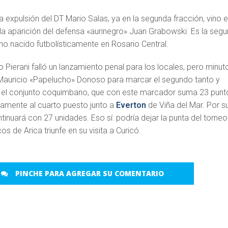
 expulsión del DT Mario Salas, ya en la segunda fracción, vino e
 la aparición del defensa «aurinegro» Juan Grabowski. Es la seg
no nacido futbolísticamente en Rosario Central.
io Pierani falló un lanzamiento penal para los locales, pero minut
Mauricio «Papelucho» Donoso para marcar el segundo tanto y
ara el conjunto coquimbano, que con este marcador suma 23 punt
mente al cuarto puesto junto a
Everton
de Viña del Mar. Por s
tinuará con 27 unidades. Eso sí: podría dejar la punta del torneo
s de Arica triunfe en su visita a Curicó.
PINCHE PARA AGREGAR SU COMENTARIO