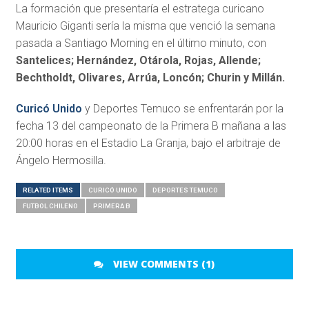
La formación que presentaría el estratega curicano
Mauricio Giganti sería la misma que venció la semana
pasada a Santiago Morning en el último minuto, con
Santelices; Hernández, Otárola, Rojas, Allende;
Bechtholdt, Olivares, Arrúa, Loncón; Churin y Millán.
Curicó Unido
y Deportes Temuco se enfrentarán por la
fecha 13 del campeonato de la Primera B mañana a las
20:00 horas en el Estadio La Granja, bajo el arbitraje de
Ángelo Hermosilla.
RELATED ITEMS
CURICÓ UNIDO
DEPORTES TEMUCO
FUTBOL CHILENO
PRIMERA B
VIEW COMMENTS (1)