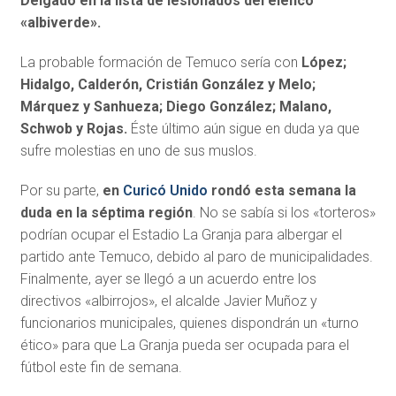
Delgado en la lista de lesionados del elenco
«albiverde».
La probable formación de Temuco sería con
López;
Hidalgo, Calderón, Cristián González y Melo;
Márquez y Sanhueza; Diego González; Malano,
Schwob y Rojas.
Éste último aún sigue en duda ya que
sufre molestias en uno de sus muslos.
Por su parte,
en
Curicó Unido
rondó esta semana la
duda en la séptima región
. No se sabía si los «torteros»
podrían ocupar el Estadio La Granja para albergar el
partido ante Temuco, debido al paro de municipalidades.
Finalmente, ayer se llegó a un acuerdo entre los
directivos «albirrojos», el alcalde Javier Muñoz y
funcionarios municipales, quienes dispondrán un «turno
ético» para que La Granja pueda ser ocupada para el
fútbol este fin de semana.