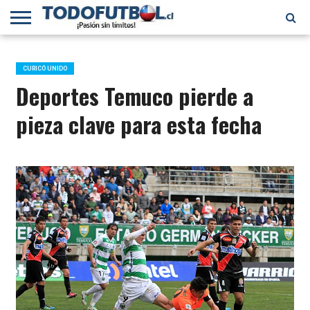
PRIMERA
DIVISIÓN
PRIMERA
SELECCIÓN
CHILENOS
FÚTBOL
B
CHILENA
EN EL
INTERNACIONAL
CURICÓ UNIDO
MUNDO
Deportes Temuco pierde a
pieza clave para esta fecha