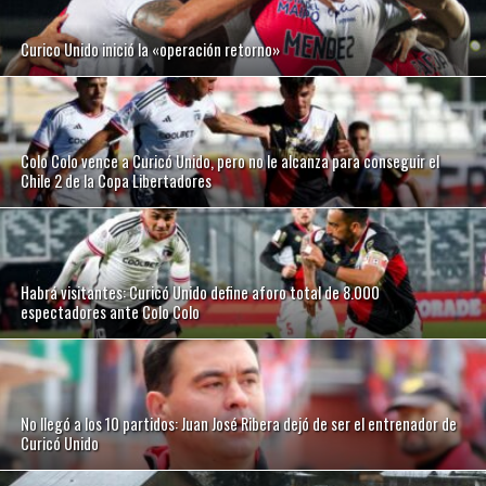
Curico Unido inició la «operación retorno»
Colo Colo vence a Curicó Unido, pero no le alcanza para conseguir el
Chile 2 de la Copa Libertadores
Habrá visitantes: Curicó Unido define aforo total de 8.000
espectadores ante Colo Colo
No llegó a los 10 partidos: Juan José Ribera dejó de ser el entrenador de
Curicó Unido