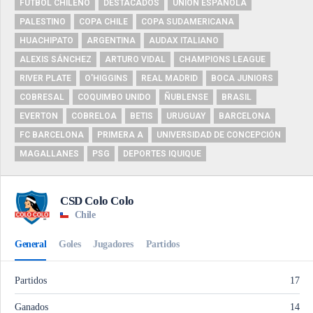
FUTBOL CHILENO
DESTACADOS
UNIÓN ESPAÑOLA
PALESTINO
COPA CHILE
COPA SUDAMERICANA
HUACHIPATO
ARGENTINA
AUDAX ITALIANO
ALEXIS SÁNCHEZ
ARTURO VIDAL
CHAMPIONS LEAGUE
RIVER PLATE
O'HIGGINS
REAL MADRID
BOCA JUNIORS
COBRESAL
COQUIMBO UNIDO
ÑUBLENSE
BRASIL
EVERTON
COBRELOA
BETIS
URUGUAY
BARCELONA
FC BARCELONA
PRIMERA A
UNIVERSIDAD DE CONCEPCIÓN
MAGALLANES
PSG
DEPORTES IQUIQUE