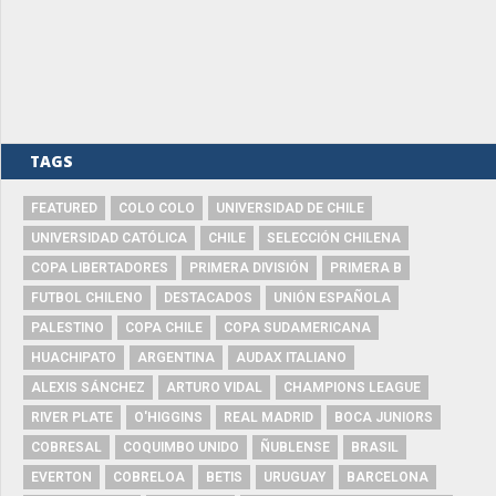
TAGS
FEATURED
COLO COLO
UNIVERSIDAD DE CHILE
UNIVERSIDAD CATÓLICA
CHILE
SELECCIÓN CHILENA
COPA LIBERTADORES
PRIMERA DIVISIÓN
PRIMERA B
FUTBOL CHILENO
DESTACADOS
UNIÓN ESPAÑOLA
PALESTINO
COPA CHILE
COPA SUDAMERICANA
HUACHIPATO
ARGENTINA
AUDAX ITALIANO
ALEXIS SÁNCHEZ
ARTURO VIDAL
CHAMPIONS LEAGUE
RIVER PLATE
O'HIGGINS
REAL MADRID
BOCA JUNIORS
COBRESAL
COQUIMBO UNIDO
ÑUBLENSE
BRASIL
EVERTON
COBRELOA
BETIS
URUGUAY
BARCELONA