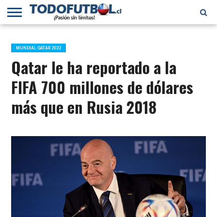
PRIMERA
DIVISIÓN
PRIMERA
SELECCIÓN
CHILENOS
FÚTBOL
B
CHILENA
EN EL
INTERNACIONAL
MUNDIAL QATAR 2022
MUNDO
Qatar le ha reportado a la
FIFA 700 millones de dólares
más que en Rusia 2018