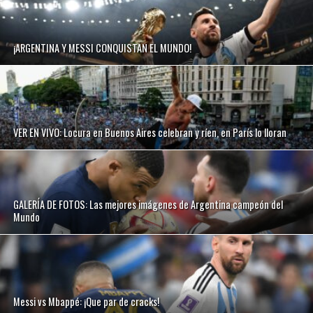
¡ARGENTINA Y MESSI CONQUISTAN EL MUNDO!
VER EN VIVO: Locura en Buenos Aires celebran y ríen, en París lo lloran
GALERÍA DE FOTOS: Las mejores imágenes de Argentina campeón del
Mundo
Messi vs Mbappé: ¡Que par de cracks!