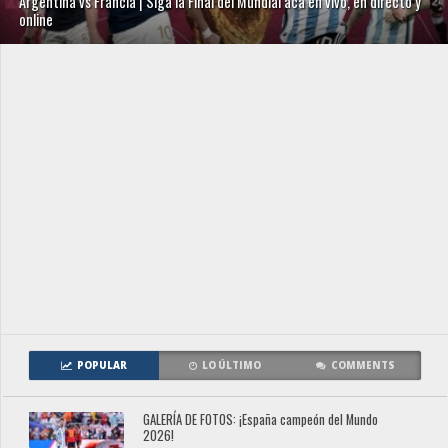
Argentina vs Francia | Siga la Final del Mundial acá en vivo, en directo y
online
POPULAR
LO ÚLTIMO
COMMENTS
GALERÍA DE FOTOS: ¡España campeón del Mundo
2026!