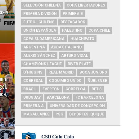
SELECCIÓN CHILENA
COPA LIBERTADORES
as y
PRIMERA DIVISIÓN
PRIMERA B
e
FUTBOL CHILENO
DESTACADOS
UNIÓN ESPAÑOLA
PALESTINO
COPA CHILE
COPA SUDAMERICANA
HUACHIPATO
ARGENTINA
AUDAX ITALIANO
ALEXIS SÁNCHEZ
ARTURO VIDAL
CHAMPIONS LEAGUE
RIVER PLATE
O'HIGGINS
REAL MADRID
BOCA JUNIORS
uipo
COBRESAL
COQUIMBO UNIDO
ÑUBLENSE
gol,
BRASIL
EVERTON
COBRELOA
BETIS
ica,
URUGUAY
BARCELONA
FC BARCELONA
PRIMERA A
UNIVERSIDAD DE CONCEPCIÓN
26
MAGALLANES
PSG
DEPORTES IQUIQUE