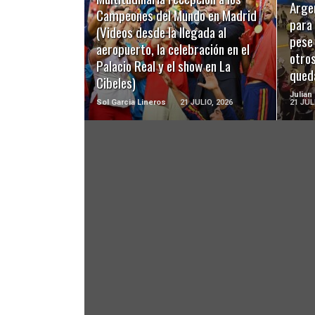
Argen
Campeones del Mundo en Madrid
LEER MÁS
para 
(Videos desde la llegada al
pese
aeropuerto, la celebración en el
otro
Palacio Real y el show en La
qued
Cibeles)
Julian
Sol Garcia Lineros
21 JULIO, 2026
21 JUL