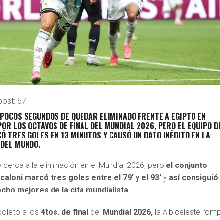
post:
67
 POCOS SEGUNDOS DE QUEDAR ELIMINADO
FRENTE A
EGIPTO
EN
POR LOS
OCTAVOS DE FINAL DEL MUNDIAL 2026
, PERO
EL EQUIPO D
CÓ TRES GOLES EN 13 MINUTOS
Y
CAUSÓ UN DATO INÉDITO EN LA
 DEL MUNDO
.
 cerca a la eliminación en el Mundial 2026, pero
el conjunto
Scaloni marcó tres goles entre el 79′ y el 93′
y
así consiguió
cho mejores de la cita mundialista
.
boleto a los
4tos. de final
del
Mundial 2026,
la Albiceleste rom