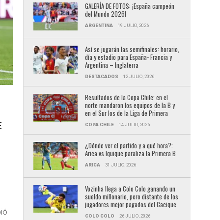
GALERÍA DE FOTOS: ¡España campeón
del Mundo 2026!
ARGENTINA
19 JULIO, 2026
Así se jugarán las semifinales: horario,
día y estadio para España- Francia y
Argentina – Inglaterra
DESTACADOS
12 JULIO, 2026
Resultados de la Copa Chile: en el
norte mandaron los equipos de la B y
en el Sur los de la Liga de Primera
E
COPA CHILE
14 JULIO, 2026
¿Dónde ver el partido y a qué hora?:
Arica vs Iquique paraliza la Primera B
ARICA
31 JULIO, 2026
Vozinha llega a Colo Colo ganando un
sueldo millonario, pero distante de los
jugadores mejor pagados del Cacique
pió
COLO COLO
26 JULIO, 2026