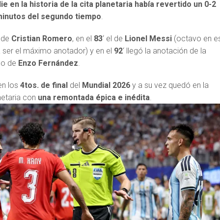
ie en la historia de la cita planetaria había revertido un 0-2
minutos del segundo tiempo
.
l de
Cristian Romero
, en el
83
‘ el de
Lionel Messi
(octavo en e
ser el máximo anotador) y en el
92
‘ llegó la anotación de la
no de
Enzo Fernández
.
en los
4tos. de final
del
Mundial 2026
y a su vez quedó en la
anetaria con
una remontada épica e inédita
.