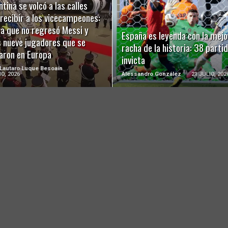
tina se volcó a las calles
LEER MÁS
LEER MÁS
recibir a los vicecampeones:
 a que no regresó Messi y
España es leyenda con la mejo
s nueve jugadores que se
racha de la historia: 38 parti
aron en Europa
invicta
 Lautaro Luque Besoaín
IO, 2026
Alessandro González
21 JULIO, 202