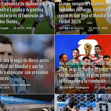
d absoluto de audiencia: La
El más completo resumen con
 entre España y Argentina
todos los números, estadístic
historia en la televisión de
records que dejó el Mundial d
dos Unidos
Fútbol 2026
l Ayala
22 JULIO, 2026
Sol Garcia Lineros
22 JULIO, 2026
LEER MÁS
LEER MÁS
xtraña arenga de Messi antes
Así vimos el Mundial 2026: eq
 final del Mundial y que ha
ideal, la gran figura, el mejor 
do a especular con presiones
las despedidas, la gran polém
iores
la decepción y la revelación
 Lautaro Luque Besoaín
IO, 2026
Nissin Alvo Rodríguez
21 JULIO, 20