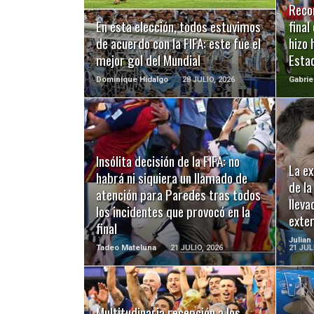
Recor
En esta elección, todos estuvimos
final
de acuerdo con la FIFA: este fue el
hizo 
mejor gol del Mundial
Esta
Dominique Hidalgo
28 JULIO, 2026
Gabrie
Insólita decisión de la FIFA: no
LEER MÁS
La e
habrá ni siquiera un llamado de
de la
atención para Paredes tras todos
lleva
los incidentes que provocó en la
exter
final
Julian
Tadeo Mateluna
21 JULIO, 2026
21 JUL
Multitudinaria recepción a los