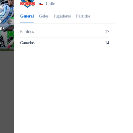
r
dos
6