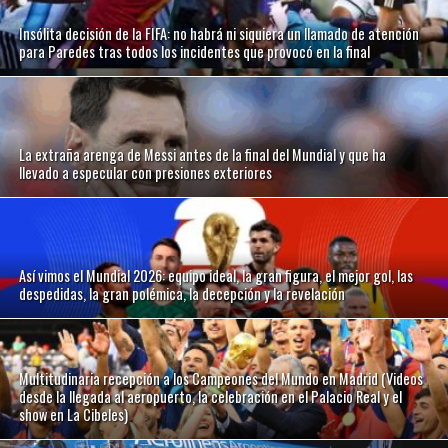
Insólita decisión de la FIFA: no habrá ni siquiera un llamado de atención
para Paredes tras todos los incidentes que provocó en la final
La extraña arenga de Messi antes de la final del Mundial y que ha
llevado a especular con presiones exteriores
Así vimos el Mundial 2026: equipo ideal, la gran figura, el mejor gol, las
despedidas, la gran polémica, la decepción y la revelación
Multitudinaria recepción a los Campeones del Mundo en Madrid (Videos
desde la llegada al aeropuerto, la celebración en el Palacio Real y el
show en La Cibeles)