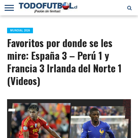
PRIMERA
DIVISIÓN
PRIMERA
SELECCIÓN
CHILENOS
FÚTBOL
B
CHILENA
EN EL
INTERNACIONAL
MUNDIAL 2026
MUNDO
Favoritos por donde se les
mire: España 3 – Perú 1 y
Francia 3 Irlanda del Norte 1
(Videos)