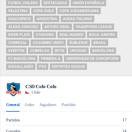
FUTBOL CHILENO
DESTACADOS
UNIÓN ESPAÑOLA
PALESTINO
COPA CHILE
COPA SUDAMERICANA
HUACHIPATO
ARGENTINA
AUDAX ITALIANO
ALEXIS SÁNCHEZ
ARTURO VIDAL
CHAMPIONS LEAGUE
RIVER PLATE
O'HIGGINS
REAL MADRID
BOCA JUNIORS
COBRESAL
COQUIMBO UNIDO
ÑUBLENSE
BRASIL
EVERTON
COBRELOA
BETIS
URUGUAY
BARCELONA
FC BARCELONA
PRIMERA A
UNIVERSIDAD DE CONCEPCIÓN
MAGALLANES
PSG
DEPORTES IQUIQUE