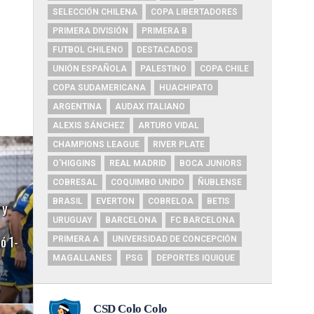
SELECCIÓN CHILENA
COPA LIBERTADORES
PRIMERA DIVISIÓN
PRIMERA B
FUTBOL CHILENO
DESTACADOS
UNIÓN ESPAÑOLA
PALESTINO
COPA CHILE
COPA SUDAMERICANA
HUACHIPATO
ARGENTINA
AUDAX ITALIANO
ALEXIS SÁNCHEZ
ARTURO VIDAL
CHAMPIONS LEAGUE
RIVER PLATE
O'HIGGINS
REAL MADRID
BOCA JUNIORS
COBRESAL
COQUIMBO UNIDO
ÑUBLENSE
BRASIL
EVERTON
COBRELOA
BETIS
 y
URUGUAY
BARCELONA
FC BARCELONA
ó 1-
PRIMERA A
UNIVERSIDAD DE CONCEPCIÓN
MAGALLANES
PSG
DEPORTES IQUIQUE