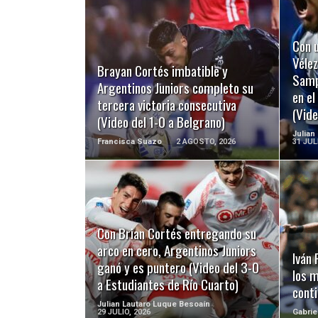
Con u
LEER MÁS
Vélez
Brayan Cortés imbatible y
Sampa
Argentinos Juniors completo su
en e
tercera victoria consecutiva
(Vide
(Video del 1-0 a Belgrano)
Julian
Francisca Suazo
2 AGOSTO, 2026
31 JUL
LEER MÁS
Con Brian Cortés entregando su
arco en cero, Argentinos Juniors
Iván
ganó y es puntero (Video del 3-0
los 
a Estudiantes de Río Cuarto)
cont
Julian Lautaro Luque Besoaín
29 JULIO, 2026
Gabrie