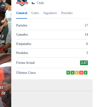
o y
gue
as
r de