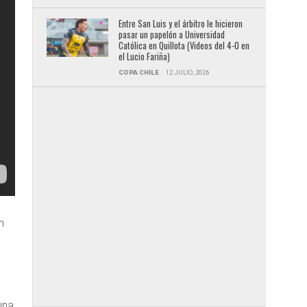
Entre San Luis y el árbitro le hicieron
pasar un papelón a Universidad
Católica en Quillota (Videos del 4-0 en
el Lucio Fariña)
COPA CHILE
12 JULIO, 2026
n
s
una