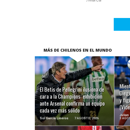
MÁS DE CHILENOS EN EL MUNDO
LEER MÁS
Mient
El Betis de Pellegrini ilusiona de
Diego
cara a la Champions: exhibición
y fig
ante Arsenal confirma un equipo
(Vide
cada vez más sólido
Julian
Sol Garcia Lineros
7 AGOSTO, 2026
3 AGOS