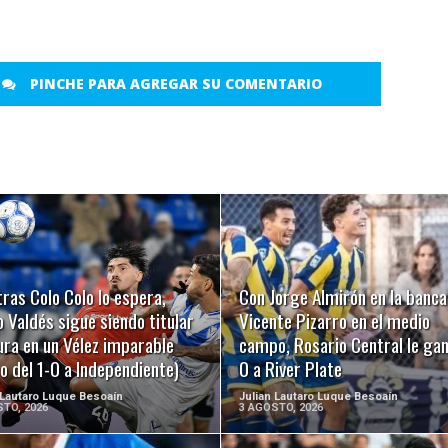
PINCHE PARA AGREGAR SU COMENTARIO
LEER MÁS
LEER MÁS
ras Colo Colo lo espera,
Con Jorge Almirón en la banca
 Valdés sigue siendo titular
Vicente Pizarro en el medio
ura en un Vélez imparable
campo, Rosario Central le gan
o del 1-0 a Independiente)
0 a River Plate
 Lautaro Luque Besoaín
Julian Lautaro Luque Besoaín
TO, 2026
3 AGOSTO, 2026