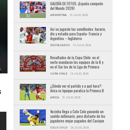
GALERÍA DE FOTOS: ¡España campeón
del Mundo 2026!
ARGENTINA
19 JULIO, 2026
Así se jugarán las semifinales: horario,
día y estadio para España- Francia y
Argentina – Inglaterra
DESTACADOS
12 JULIO, 2026
Resultados de la Copa Chile: en el
norte mandaron los equipos de la B y
en el Sur los de la Liga de Primera
COPA CHILE
14 JULIO, 2026
¿Dónde ver el partido y a qué hora?:
Arica vs Iquique paraliza la Primera B
S
ARICA
31 JULIO, 2026
Vozinha llega a Colo Colo ganando un
sueldo millonario, pero distante de los
jugadores mejor pagados del Cacique
COLO COLO
26 JULIO, 2026