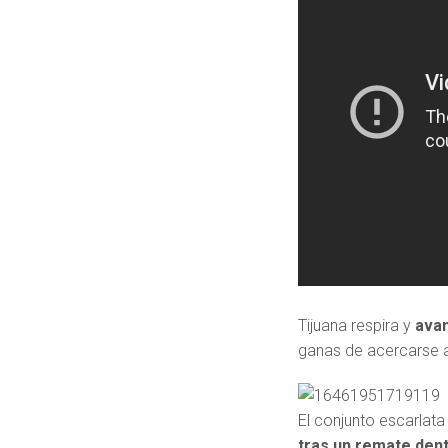
Tijuana respira y
avan
ganas de acercarse a 
El conjunto escarlat
tras un remate dent