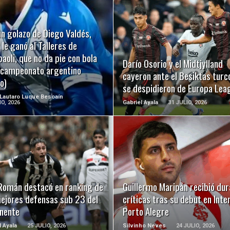
n golazo de Diego Valdés,
LEER MÁS
LEER MÁS
 le ganó al Talleres de
oli, que no da pie con bola
Darío Osorio y el Midtjylland
l campeonato argentino
cayeron ante el Besiktas turc
o)
se despidieron de Europa Lea
 Lautaro Luque Besoaín
IO, 2026
Gabriel Ayala
31 JULIO, 2026
LEER MÁS
LEER MÁS
 Román destacó en ranking de
Guillermo Maripán recibió dur
mejores defensas sub 23 del
críticas tras su debut en Inte
inente
Porto Alegre
l Ayala
25 JULIO, 2026
Silvinho Neves
24 JULIO, 2026