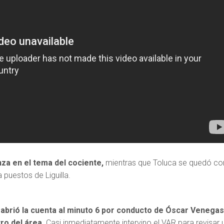
za en el tema del cociente,
mientras que Toluca se quedó co
puestos de Liguilla.
a
abrió la cuenta al minuto 6 por conducto de Óscar Venega
ro del área.
Casi inmediatamente intervino el VAR para revisar 