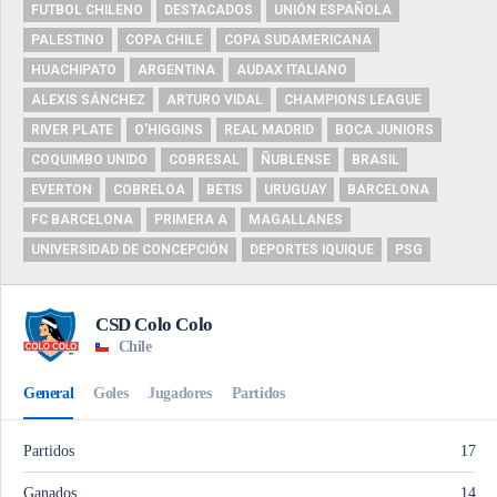
FUTBOL CHILENO
DESTACADOS
UNIÓN ESPAÑOLA
PALESTINO
COPA CHILE
COPA SUDAMERICANA
HUACHIPATO
ARGENTINA
AUDAX ITALIANO
ALEXIS SÁNCHEZ
ARTURO VIDAL
CHAMPIONS LEAGUE
RIVER PLATE
O'HIGGINS
REAL MADRID
BOCA JUNIORS
COQUIMBO UNIDO
COBRESAL
ÑUBLENSE
BRASIL
EVERTON
COBRELOA
BETIS
URUGUAY
BARCELONA
FC BARCELONA
PRIMERA A
MAGALLANES
UNIVERSIDAD DE CONCEPCIÓN
DEPORTES IQUIQUE
PSG