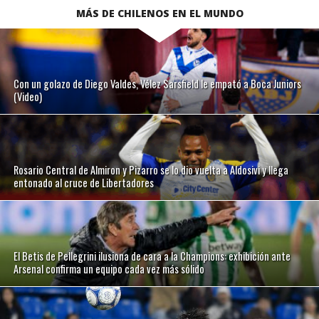
MÁS DE CHILENOS EN EL MUNDO
Con un golazo de Diego Valdes, Vélez Sarsfield le empató a Boca Juniors
(Video)
Rosario Central de Almiron y Pizarro se lo dio vuelta a Aldosivi y llega
entonado al cruce de Libertadores
El Betis de Pellegrini ilusiona de cara a la Champions: exhibición ante
Arsenal confirma un equipo cada vez más sólido