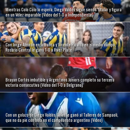
Mientras Colo Colo lo espera, Diego Valdés sigue siendo titular y figura
en un Vélez imparable (Video del 1-0 a Independiente)
Con Jorge Almirón en la banca y Vicente Pizarro en el medio campo,
Rosario Central le ganó 1-0 a River Plate
Brayan Cortés imbatible y Argentinos Juniors completo su tercera
victoria consecutiva (Video del 1-0 a Belgrano)
Con un golazo de Diego Valdés, Vélez le ganó al Talleres de Sampaoli,
que no da pie con bola en el campeonato argentino (Video)