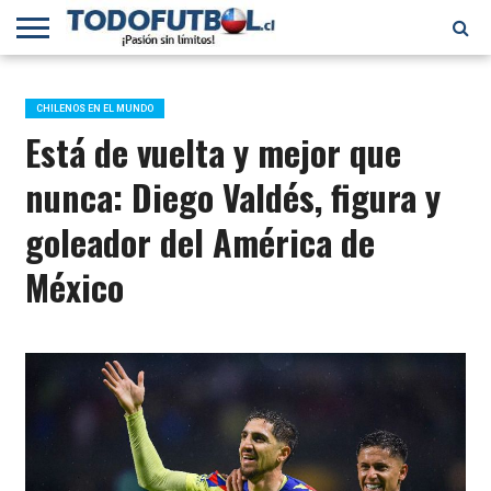
PRIMERA
DIVISIÓN
PRIMERA
SELECCIÓN
CHILENOS
FÚTBOL
B
CHILENA
EN EL
INTERNACIONAL
CHILENOS EN EL MUNDO
MUNDO
Está de vuelta y mejor que
nunca: Diego Valdés, figura y
goleador del América de
México