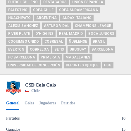
FUTBOL CHILENO
DESTACADOS
UNIÓN ESPAÑOLA
PALESTINO
COPA CHILE
COPA SUDAMERICANA
HUACHIPATO
ARGENTINA
AUDAX ITALIANO
ALEXIS SÁNCHEZ
ARTURO VIDAL
CHAMPIONS LEAGUE
RIVER PLATE
O'HIGGINS
REAL MADRID
BOCA JUNIORS
COQUIMBO UNIDO
COBRESAL
ÑUBLENSE
BRASIL
EVERTON
COBRELOA
BETIS
URUGUAY
BARCELONA
FC BARCELONA
PRIMERA A
MAGALLANES
UNIVERSIDAD DE CONCEPCIÓN
DEPORTES IQUIQUE
PSG