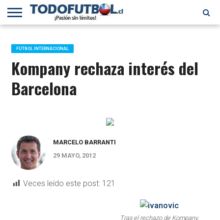
PRIMERA
DIVISIÓN
PRIMERA
SELECCIÓN
CHILENOS
FÚTBOL
B
CHILENA
EN EL
INTERNACIONAL
FÚTBOL INTERNACIONAL
MUNDO
Kompany rechaza interés del
Barcelona
MARCELO BARRANTI
29 MAYO, 2012
Veces leído este post:
121
Tras el rechazo de Kompany,