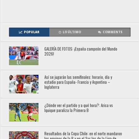
POPULAR
LO ÚLTIMO
COMMENTS
GALERÍA DE FOTOS: ¡España campeón del Mundo
2026!
Así se jugarán las semifinales: horario, día y
estadio para España- Francia y Argentina –
Inglaterra
¿Dónde ver el partido y a qué hora?: Arica vs
Iquique paraliza la Primera B
Resultados de la Copa Chile: en el norte mandaron
los equipos de la B y en el Sur los de la Liga de