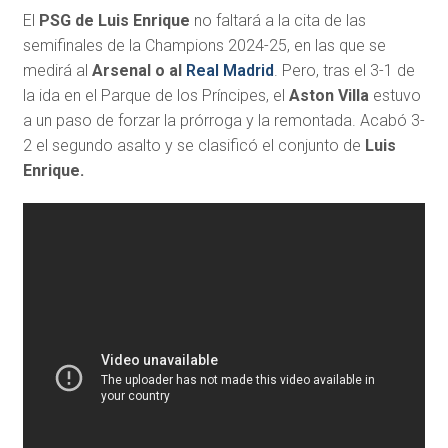
El
PSG de Luis Enrique
no faltará a la cita de las
semifinales de la Champions 2024-25, en las que se
medirá al
Arsenal o al
Real Madrid
. Pero, tras el 3-1 de
la ida en el Parque de los Príncipes, el
Aston Villa
estuvo
a un paso de forzar la prórroga y la remontada. Acabó 3-
2 el segundo asalto y se clasificó el conjunto de
Luis
Enrique.