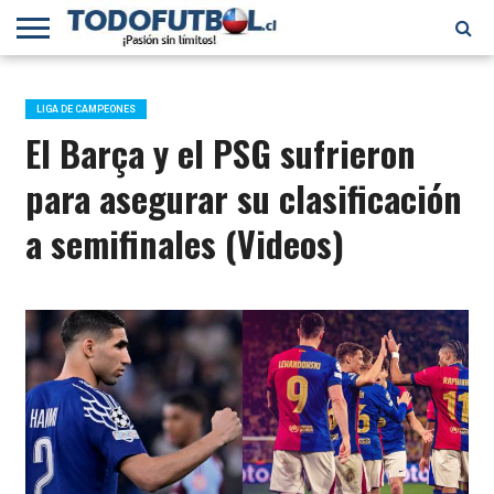
PRIMERA
DIVISIÓN
PRIMERA
SELECCIÓN
CHILENOS
FÚTBOL
B
CHILENA
EN EL
INTERNACIONAL
LIGA DE CAMPEONES
MUNDO
El Barça y el PSG sufrieron
para asegurar su clasificación
a semifinales (Videos)