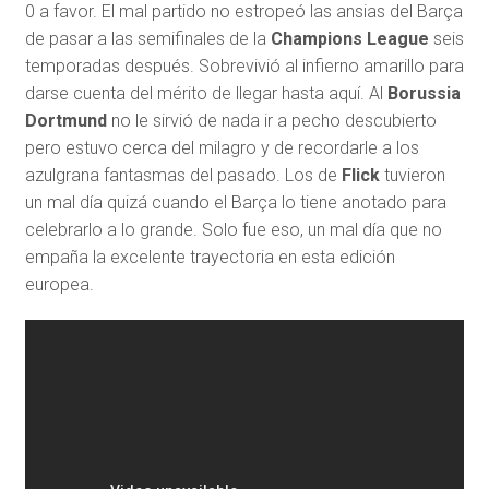
0 a favor. El mal partido no estropeó las ansias del Barça
de pasar a las semifinales de la
Champions League
seis
temporadas después. Sobrevivió al infierno amarillo para
darse cuenta del mérito de llegar hasta aquí. Al
Borussia
Dortmund
no le sirvió de nada ir a pecho descubierto
pero estuvo cerca del milagro y de recordarle a los
azulgrana fantasmas del pasado. Los de
Flick
tuvieron
un mal día quizá cuando el Barça lo tiene anotado para
celebrarlo a lo grande. Solo fue eso, un mal día que no
empaña la excelente trayectoria en esta edición
europea.