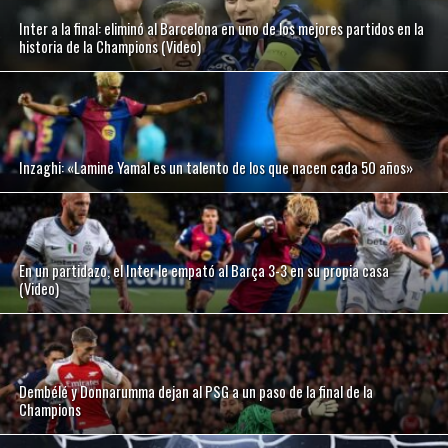
Inter a la final: eliminó al Barcelona en uno de los mejores partidos en la
historia de la Champions (Video)
Inzaghi: «Lamine Yamal es un talento de los que nacen cada 50 años»
En un partidazo, el Inter le empató al Barça 3-3 en su propia casa
(Video)
Dembélé y Donnarumma dejan al PSG a un paso de la final de la
Champions