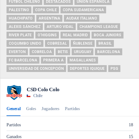
FUTBOL CHILENO
DESTACADOS
UNIÓN ESPAÑOLA
PALESTINO
COPA CHILE
COPA SUDAMERICANA
HUACHIPATO
ARGENTINA
AUDAX ITALIANO
ALEXIS SÁNCHEZ
ARTURO VIDAL
CHAMPIONS LEAGUE
RIVER PLATE
O'HIGGINS
REAL MADRID
BOCA JUNIORS
COQUIMBO UNIDO
COBRESAL
ÑUBLENSE
BRASIL
EVERTON
COBRELOA
BETIS
URUGUAY
BARCELONA
FC BARCELONA
PRIMERA A
MAGALLANES
UNIVERSIDAD DE CONCEPCIÓN
DEPORTES IQUIQUE
PSG