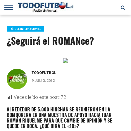
PRIMERA
DIVISIÓN
PRIMERA
SELECCIÓN
CHILENOS
FÚTBOL
B
CHILENA
EN EL
INTERNACIONAL
FÚTBOL INTERNACIONAL
MUNDO
¿Seguirá el ROMANce?
TODOFUTBOL
9 JULIO, 2012
Veces leído este post:
72
ALREDEDOR DE 5.000 HINCHAS SE REUNIERON EN LA
BOMBONERA EN UNA MUESTRA DE APOYO HACIA JUAN
ROMÁN RIQUELME PARA QUE CAMBIE DE OPINIÓN Y SE
QUEDE EN BOCA. ¿QUÉ DIRÁ EL «10»?