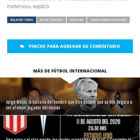
metemos», explicó.
RELATED ITEMS
BOCA JUNIORS
HINCHAS
JUAN ROMÁN RIQUELME
PINCHE PARA AGREGAR SU COMENTARIO
MÁS DE FÚTBOL INTERNACIONAL
Jorge Messi, la historia del hombre que hizo posible que su hijo llegara a
ser el mejor jugador del mundo
Uno gana y el otro pierde: los rivales argentinos de la UC y Coquimbo la