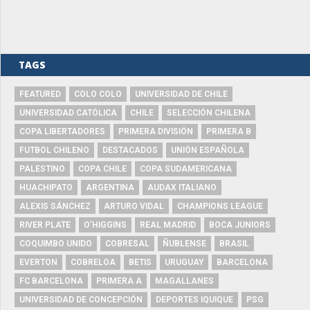
TAGS
FEATURED
COLO COLO
UNIVERSIDAD DE CHILE
UNIVERSIDAD CATÓLICA
CHILE
SELECCIÓN CHILENA
COPA LIBERTADORES
PRIMERA DIVISIÓN
PRIMERA B
FUTBOL CHILENO
DESTACADOS
UNIÓN ESPAÑOLA
PALESTINO
COPA CHILE
COPA SUDAMERICANA
HUACHIPATO
ARGENTINA
AUDAX ITALIANO
ALEXIS SÁNCHEZ
ARTURO VIDAL
CHAMPIONS LEAGUE
RIVER PLATE
O'HIGGINS
REAL MADRID
BOCA JUNIORS
COQUIMBO UNIDO
COBRESAL
ÑUBLENSE
BRASIL
EVERTON
COBRELOA
BETIS
URUGUAY
BARCELONA
FC BARCELONA
PRIMERA A
MAGALLANES
UNIVERSIDAD DE CONCEPCIÓN
DEPORTES IQUIQUE
PSG