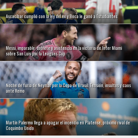
Ascacibar cumplió con la ley del ex y Boca le ganó a Estudiantes
Messi, imparable: doblete y asistencia en la victoria de Inter Miami
sobre San Luis por la Leagues Cup
Noche de furia de Neymar por la Copa de Brasil: Tensión, insultos y caos
ante Remo
Martín Palermo llega a apagar el incendio en Platense, próximo rival de
Coquimbo Unido