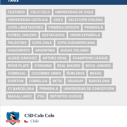
TAGS
FEATURED
COLO COLO
UNIVERSIDAD DE CHILE
UNIVERSIDAD CATÓLICA
CHILE
SELECCIÓN CHILENA
COPA LIBERTADORES
PRIMERA DIVISIÓN
PRIMERA B
FUTBOL CHILENO
DESTACADOS
UNIÓN ESPAÑOLA
PALESTINO
COPA CHILE
COPA SUDAMERICANA
HUACHIPATO
ARGENTINA
AUDAX ITALIANO
ALEXIS SÁNCHEZ
ARTURO VIDAL
CHAMPIONS LEAGUE
RIVER PLATE
O'HIGGINS
REAL MADRID
BOCA JUNIORS
COBRESAL
COQUIMBO UNIDO
ÑUBLENSE
BRASIL
EVERTON
COBRELOA
BETIS
URUGUAY
BARCELONA
FC BARCELONA
PRIMERA A
UNIVERSIDAD DE CONCEPCIÓN
MAGALLANES
PSG
DEPORTES IQUIQUE