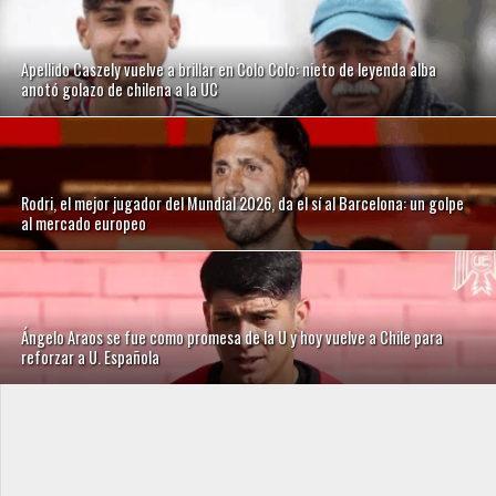
Apellido Caszely vuelve a brillar en Colo Colo: nieto de leyenda alba
anotó golazo de chilena a la UC
Rodri, el mejor jugador del Mundial 2026, da el sí al Barcelona: un golpe
al mercado europeo
Ángelo Araos se fue como promesa de la U y hoy vuelve a Chile para
reforzar a U. Española