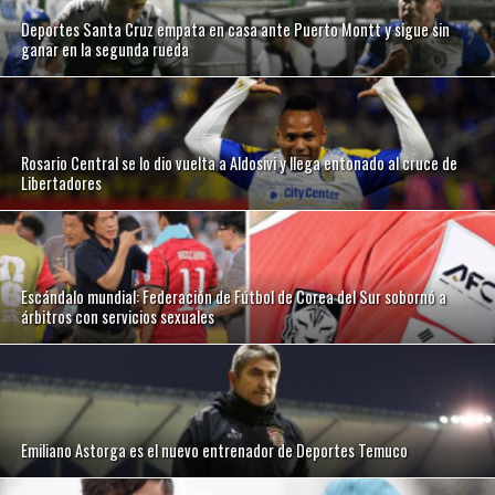
Deportes Santa Cruz empata en casa ante Puerto Montt y sigue sin
ganar en la segunda rueda
Rosario Central se lo dio vuelta a Aldosivi y llega entonado al cruce de
Libertadores
Escándalo mundial: Federación de Fútbol de Corea del Sur sobornó a
árbitros con servicios sexuales
Emiliano Astorga es el nuevo entrenador de Deportes Temuco