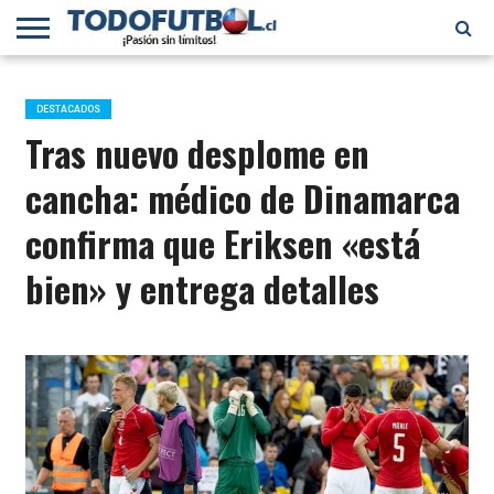
PRIMERA
DIVISIÓN
PRIMERA
SELECCIÓN
CHILENOS
FÚTBOL
B
CHILENA
EN EL
INTERNACIONAL
DESTACADOS
MUNDO
Tras nuevo desplome en
cancha: médico de Dinamarca
confirma que Eriksen «está
bien» y entrega detalles