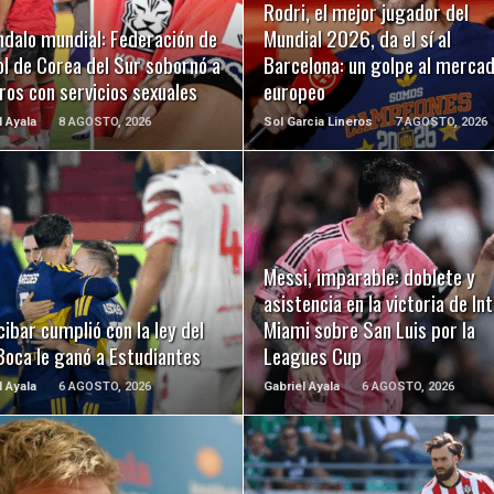
Rodri, el mejor jugador del
ndalo mundial: Federación de
Mundial 2026, da el sí al
l de Corea del Sur sobornó a
Barcelona: un golpe al merca
ros con servicios sexuales
europeo
l Ayala
8 AGOSTO, 2026
Sol Garcia Lineros
7 AGOSTO, 2026
LEER MÁS
LEER MÁS
Messi, imparable: doblete y
asistencia en la victoria de In
ibar cumplió con la ley del
Miami sobre San Luis por la
Boca le ganó a Estudiantes
Leagues Cup
l Ayala
6 AGOSTO, 2026
Gabriel Ayala
6 AGOSTO, 2026