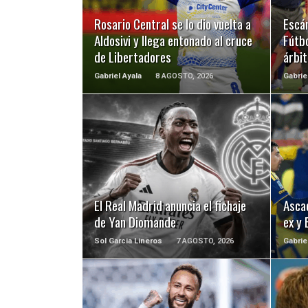
Rosario Central se lo dio vuelta a
Escá
Aldosivi y llega entonado al cruce
Fútbo
de Libertadores
árbit
Gabriel Ayala
8 AGOSTO, 2026
Gabrie
LEER MÁS
El Real Madrid anuncia el fichaje
Ascac
de Yan Diomande
ex y 
Sol Garcia Lineros
7 AGOSTO, 2026
Gabrie