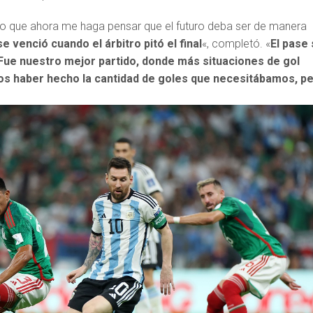
o que ahora me haga pensar que el futuro deba ser de manera
e venció cuando el árbitro pitó el final
«, completó. «
El pase
Fue nuestro mejor partido, donde más situaciones de gol
s haber hecho la cantidad de goles que necesitábamos, p