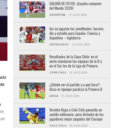
GALERÍA DE FOTOS: ¡España campeón
del Mundo 2026!
ARGENTINA
19 JULIO, 2026
Así se jugarán las semifinales: horario,
día y estadio para España- Francia y
Argentina – Inglaterra
DESTACADOS
12 JULIO, 2026
Resultados de la Copa Chile: en el
norte mandaron los equipos de la B y
en el Sur los de la Liga de Primera
COPA CHILE
14 JULIO, 2026
ato
 de
¿Dónde ver el partido y a qué hora?:
Arica vs Iquique paraliza la Primera B
ARICA
31 JULIO, 2026
e
Vozinha llega a Colo Colo ganando un
le
sueldo millonario, pero distante de los
ran
jugadores mejor pagados del Cacique
COLO COLO
26 JULIO, 2026