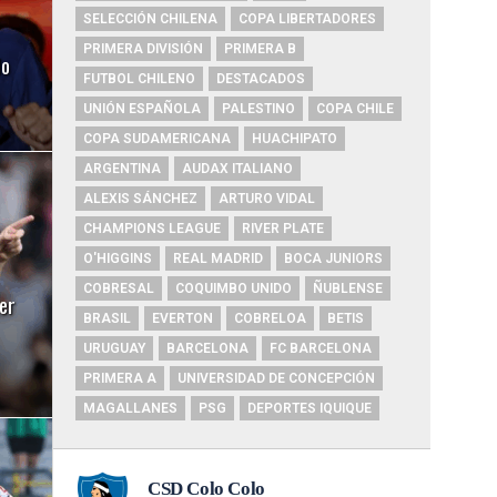
SELECCIÓN CHILENA
COPA LIBERTADORES
PRIMERA DIVISIÓN
PRIMERA B
do
FUTBOL CHILENO
DESTACADOS
UNIÓN ESPAÑOLA
PALESTINO
COPA CHILE
COPA SUDAMERICANA
HUACHIPATO
ARGENTINA
AUDAX ITALIANO
ALEXIS SÁNCHEZ
ARTURO VIDAL
CHAMPIONS LEAGUE
RIVER PLATE
O'HIGGINS
REAL MADRID
BOCA JUNIORS
COBRESAL
COQUIMBO UNIDO
ÑUBLENSE
ter
BRASIL
EVERTON
COBRELOA
BETIS
URUGUAY
BARCELONA
FC BARCELONA
PRIMERA A
UNIVERSIDAD DE CONCEPCIÓN
MAGALLANES
PSG
DEPORTES IQUIQUE