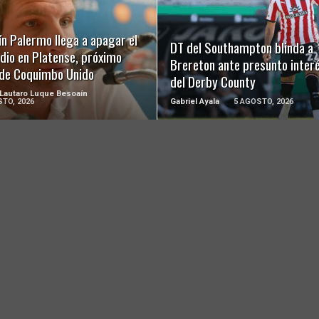
LEER MÁS
LEER MÁS
n Palermo llega a apagar el
DT del Southampton blinda a
dio en Platense, próximo
Brereton ante presunto inter
l de Coquimbo Unido
del Derby County
 Lautaro Luque Besoaín
TO, 2026
Gabriel Ayala
5 AGOSTO, 2026