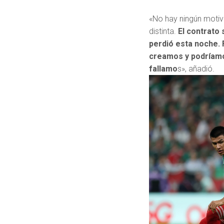
«No hay ningún motiv
distinta.
El contrato s
perdió esta noche. 
creamos y podríamo
fallamo
s», añadió.