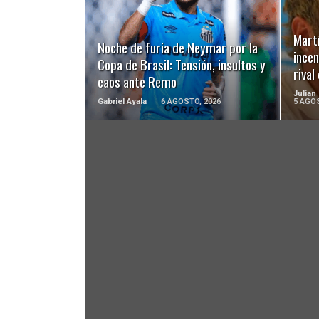
LEER MÁS
Martí
Noche de furia de Neymar por la
incen
Copa de Brasil: Tensión, insultos y
riva
caos ante Remo
Julian
Gabriel Ayala
6 AGOSTO, 2026
5 AGOS