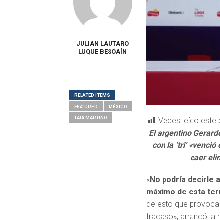
JULIAN LAUTARO
LUQUE BESOAÍN
RELATED ITEMS
FEATURED
MÉXICO
TATA MARTINO
Veces leído este 
El argentino Gerard
con la ‘tri’ «venció
caer eli
«
No podría decirle 
máximo de esta ter
de esto que provoca 
fracaso», arrancó la 