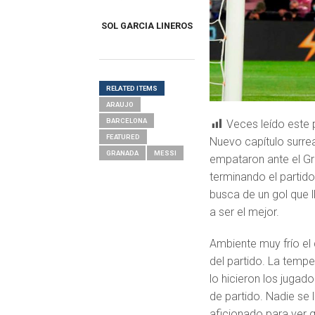
SOL GARCIA LINEROS
RELATED ITEMS
ARAUJO
BARCELONA
Veces leído este 
FEATURED
Nuevo capítulo surrea
GRANADA
MESSI
empataron ante el Gr
terminando el partid
busca de un gol que 
a ser el mejor.
Ambiente muy frío el 
del partido. La temp
lo hicieron los juga
de partido. Nadie se 
aficionado para ver 