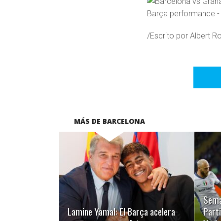
/Escrito por Albert 
MÁS DE BARCELONA
LEER MÁS
Sema
Lamine Yamal: El Barça acelera
Part