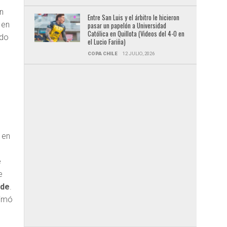
n
Entre San Luis y el árbitro le hicieron
 en
pasar un papelón a Universidad
Católica en Quillota (Videos del 4-0 en
ido
el Lucio Fariña)
COPA CHILE
12 JULIO, 2026
 en
e
e
lde
.
nimó