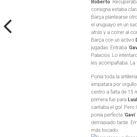
Roberto
. Recuperaba
consigna estaba clar
Barça plantearse otro
el uruguayo en un saq
atrás y a correr al c
Barça con un activo
jugadas. Entraba ‘
Gav
Palacios. Lo intentar
les acompañaba. La
Ponía toda la artillerí
empatara por orgullo
centro a falta de 15
primera fue para
Luu
cantaba el gol. Pero
ponía perfecta ‘
Gavi
’
demasiado tarde. Emp
más tocado.