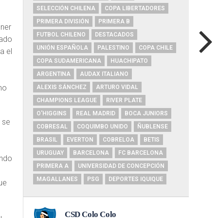
SELECCIÓN CHILENA
COPA LIBERTADORES
PRIMERA DIVISIÓN
PRIMERA B
ener
FUTBOL CHILENO
DESTACADOS
rado
UNIÓN ESPAÑOLA
PALESTINO
COPA CHILE
a el
COPA SUDAMERICANA
HUACHIPATO
ARGENTINA
AUDAX ITALIANO
no
ALEXIS SÁNCHEZ
ARTURO VIDAL
CHAMPIONS LEAGUE
RIVER PLATE
O'HIGGINS
REAL MADRID
BOCA JUNIORS
e se
COBRESAL
COQUIMBO UNIDO
ÑUBLENSE
BRASIL
EVERTON
COBRELOA
BETIS
URUGUAY
BARCELONA
FC BARCELONA
undo
PRIMERA A
UNIVERSIDAD DE CONCEPCIÓN
MAGALLANES
PSG
DEPORTES IQUIQUE
fue
n