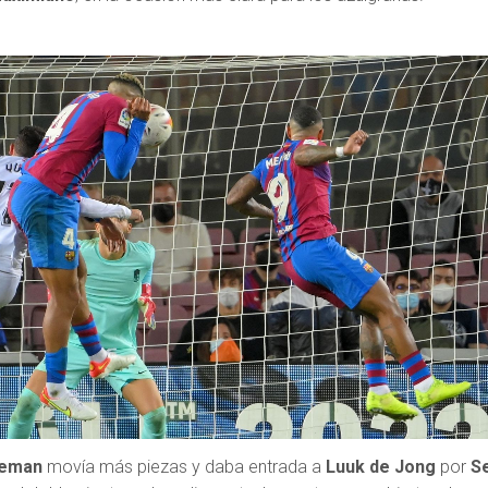
eman
movía más piezas y daba entrada a
Luuk de Jong
por
S