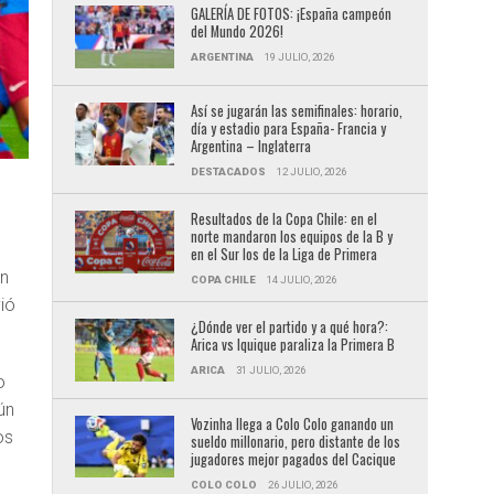
GALERÍA DE FOTOS: ¡España campeón
del Mundo 2026!
ARGENTINA
19 JULIO, 2026
Así se jugarán las semifinales: horario,
día y estadio para España- Francia y
Argentina – Inglaterra
DESTACADOS
12 JULIO, 2026
Resultados de la Copa Chile: en el
norte mandaron los equipos de la B y
en el Sur los de la Liga de Primera
n
COPA CHILE
14 JULIO, 2026
vió
¿Dónde ver el partido y a qué hora?:
Arica vs Iquique paraliza la Primera B
ARICA
31 JULIO, 2026
o
ún
Vozinha llega a Colo Colo ganando un
os
sueldo millonario, pero distante de los
jugadores mejor pagados del Cacique
COLO COLO
26 JULIO, 2026