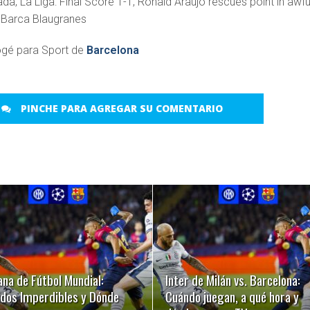
Rogé para Sport de
Barcelona
PINCHE PARA AGREGAR SU COMENTARIO
LEER MÁS
LEER MÁS
na de Fútbol Mundial:
Inter de Milán vs. Barcelona:
idos Imperdibles y Dónde
Cuándo juegan, a qué hora y