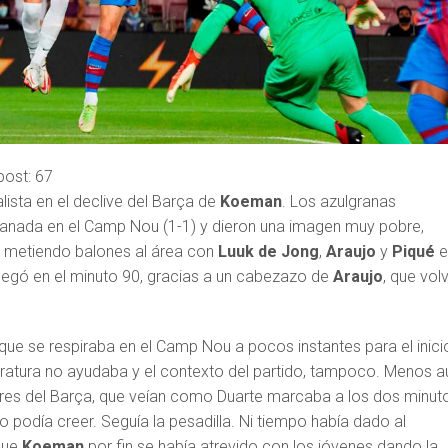
post:
67
lista en el declive del Barça de
Koeman
. Los azulgranas
anada en el Camp Nou (1-1) y dieron una imagen muy pobre,
o metiendo balones al área con
Luuk de Jong
,
Araujo
y
Piqué
e
llegó en el minuto 90, gracias a un cabezazo de
Araujo
, que vol
que se respiraba en el Camp Nou a pocos instantes para el inici
eratura no ayudaba y el contexto del partido, tampoco. Menos a
dores del Barça, que veían como Duarte marcaba a los dos minut
lo podía creer. Seguía la pesadilla. Ni tiempo había dado al
que
Koeman
por fin se había atrevido con los jóvenes dando la