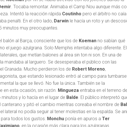
Demir
. Tocaba remontar. Animaba el Camp Nou aunque más co
za. Intentó la reacción rápida
Coutinho
pero el árbitro no caía
ba penalti. En el otro lado,
Darwin
le hacía un roto y un descos
5 minutos muy preocupantes.
el balón al Barça, consciente que los de
Koeman
no sabían qué
no el juego azulgrana. Solo Memphis intentaba algo diferente. El
laterales, que metían balones al área sin ton ni son. En una de
la mandaba al larguero. Se desesperaba el público con las
el Granada. Mucho perdieron los de
Robert Moreno
,
gonista, que estando lesionado entró al campo para tumbarse
mental la que se llevó. No fue la única. También se la
e en esta ocasión, sin razón.
Mingueza
entraba en el terreno d
o minutos y lo hacía en el lugar de
Balde
. El público interpretó qu
el canterano y pitó el cambio mientras coreaba el nombre de
Ba
 lateral no podía seguir al tener molestias en la espalda. Se a
s para todos los gustos.
Monchu
ponía en apuros a
Ter
aximiano
, en la ocasión más clara para los azulgranas.