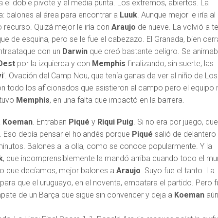
 el doble pivote y el media punta. Los extremos, abiertos. La
a: balones al área para encontrar a
Luuk
. Aunque mejor le iría al
 recurso. Quizá mejor le iría con
Araujo
de nueve. La volvió a t
ue de esquina, pero se le fue el cabezazo. El Granada, bien cer
ontraataque con un
Darwin
que creó bastante peligro. Se animab
Dest
por la izquierda y con
Memphis
finalizando, sin suerte, las
i
’. Ovación del Camp Nou, que tenía ganas de ver al niño de Los
on todo los aficionados que asistieron al campo pero el equipo 
 tuvo
Memphis
, en una falta que impactó en la barrera.
a
Koeman
. Entraban
Piqué
y
Riqui Puig
. Si no era por juego, qu
. Eso debía pensar el holandés porque
Piqué
salió de delantero
 minutos. Balones a la olla, como se conoce popularmente. Y la
k
, que incomprensiblemente la mandó arriba cuando todo el m
 lo que decíamos, mejor balones a
Araujo
. Suyo fue el tanto. La
 para que el uruguayo, en el noventa, empatara el partido. Pero 
ate de un Barça que sigue sin convencer y deja a
Koeman
aú