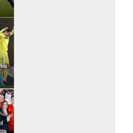
 Nou
rd