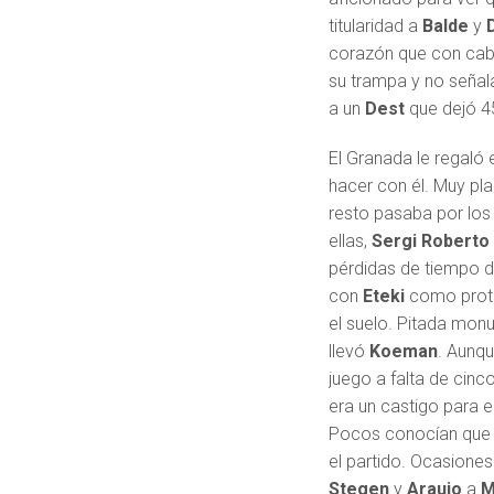
titularidad a
Balde
y
corazón que con cabe
su trampa y no señala
a un
Dest
que dejó 4
El Granada le regaló 
hacer con él. Muy pla
resto pasaba por los 
ellas,
Sergi Roberto
pérdidas de tiempo d
con
Eteki
como prota
el suelo. Pitada monu
llevó
Koeman
. Aunqu
juego a falta de cinc
era un castigo para 
Pocos conocían que el
el partido. Ocasione
Stegen
y
Araujo
a
M