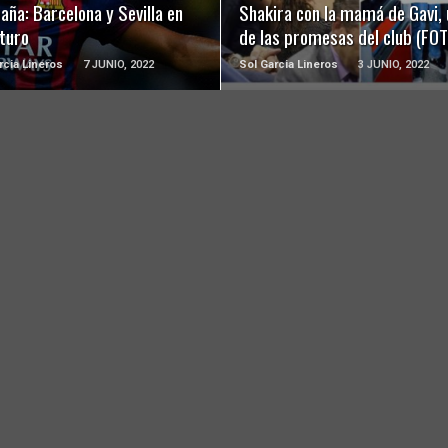
aña: Barcelona y Sevilla en
Shakira con la mamá de Gavi,
uturo
de las promesas del club (FO
rcia Lineros
7 JUNIO, 2022
Sol Garcia Lineros
3 JUNIO, 2022