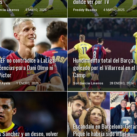
os
dónde ver por TV
rcia Lineros
5 MAYO, 2025
Freddy Bustos
4 MAYO, 2025
LEER MÁS
LEER MÁS
EF no contradice a LaLiga:
Hundimiento total del Barça:
icencias para Dani Olmo ni
goleado por el Villarreal en el
Víctor
Camp
l Ayala
1 ENERO, 2025
Sol Garcia Lineros
28 ENERO, 2024
LEER MÁS
LEER MÁS
Escándalo en Barcelona: Gera
s Sánchez y un deseo, volver
Piqué le habría sido infiel a