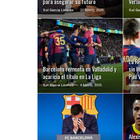
para asegurar su futuro
Verl
Sol Garcia Lineros
22 MAYO, 2025
Sol Ga
LEER MÁS
La RF
Barcelona remonta en Valladolid y
sin l
acaricia el título en La Liga
Pau 
Sol Garcia Lineros
4 MAYO, 2025
Gabrie
LEER MÁS
Alexi