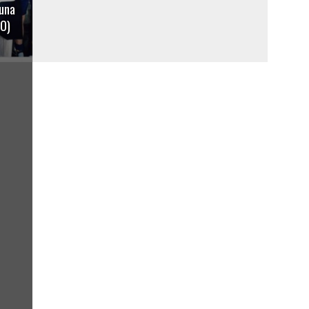
 una
TO)