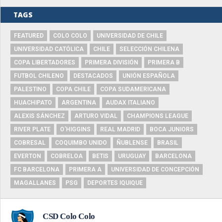
TAGS
FEATURED
COLO COLO
UNIVERSIDAD DE CHILE
UNIVERSIDAD CATÓLICA
CHILE
SELECCIÓN CHILENA
COPA LIBERTADORES
PRIMERA DIVISIÓN
PRIMERA B
FUTBOL CHILENO
DESTACADOS
UNIÓN ESPAÑOLA
PALESTINO
COPA CHILE
COPA SUDAMERICANA
HUACHIPATO
ARGENTINA
AUDAX ITALIANO
ALEXIS SÁNCHEZ
ARTURO VIDAL
CHAMPIONS LEAGUE
RIVER PLATE
O'HIGGINS
REAL MADRID
BOCA JUNIORS
COBRESAL
COQUIMBO UNIDO
ÑUBLENSE
BRASIL
EVERTON
COBRELOA
BETIS
URUGUAY
BARCELONA
FC BARCELONA
PRIMERA A
UNIVERSIDAD DE CONCEPCIÓN
MAGALLANES
PSG
DEPORTES IQUIQUE