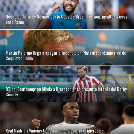
Noche de furia de Neymar por la Copa de Brasil: Tensión, insultos y caos
ante Remo
Martín Palermo llega a apagar el incendio en Platense, próximo rival de
Coquimbo Unido
DT del Southampton blinda a Brereton ante presunto interés del Derby
County
Real Madrid y Vinícius tienen reunión decisiva el miércoles