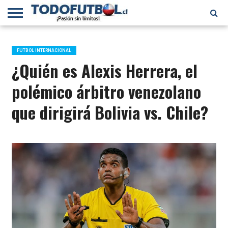
PRIMERA
DIVISIÓN
PRIMERA
SELECCIÓN
CHILENOS
FÚTBOL
B
CHILENA
EN EL
INTERNACIONAL
FÚTBOL INTERNACIONAL
MUNDO
¿Quién es Alexis Herrera, el
polémico árbitro venezolano
que dirigirá Bolivia vs. Chile?