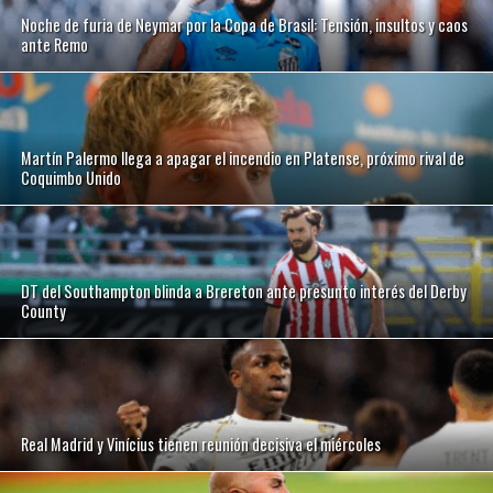
Noche de furia de Neymar por la Copa de Brasil: Tensión, insultos y caos
ante Remo
Martín Palermo llega a apagar el incendio en Platense, próximo rival de
Coquimbo Unido
DT del Southampton blinda a Brereton ante presunto interés del Derby
County
Real Madrid y Vinícius tienen reunión decisiva el miércoles