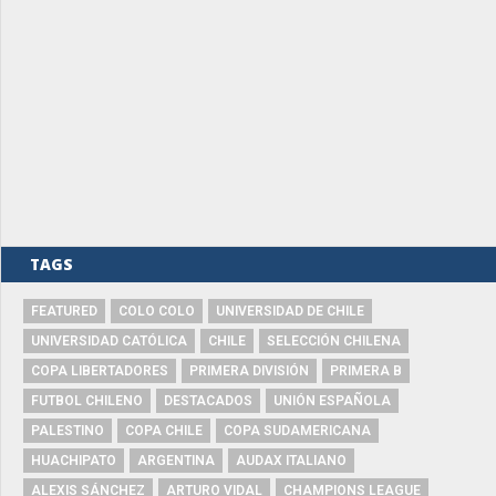
TAGS
FEATURED
COLO COLO
UNIVERSIDAD DE CHILE
UNIVERSIDAD CATÓLICA
CHILE
SELECCIÓN CHILENA
COPA LIBERTADORES
PRIMERA DIVISIÓN
PRIMERA B
FUTBOL CHILENO
DESTACADOS
UNIÓN ESPAÑOLA
PALESTINO
COPA CHILE
COPA SUDAMERICANA
HUACHIPATO
ARGENTINA
AUDAX ITALIANO
ALEXIS SÁNCHEZ
ARTURO VIDAL
CHAMPIONS LEAGUE