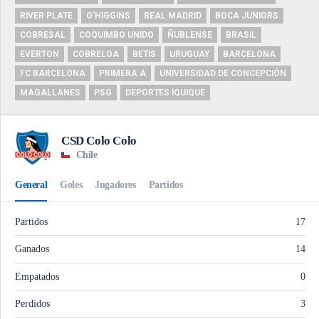
RIVER PLATE
O'HIGGINS
REAL MADRID
BOCA JUNIORS
COBRESAL
COQUIMBO UNIDO
ÑUBLENSE
BRASIL
EVERTON
COBRELOA
BETIS
URUGUAY
BARCELONA
FC BARCELONA
PRIMERA A
UNIVERSIDAD DE CONCEPCIÓN
MAGALLANES
PSG
DEPORTES IQUIQUE