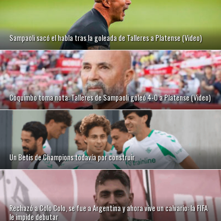
Sampaoli sacó el habla tras la goleada de Talleres a Platense (Video)
Coquimbo toma nota: Talleres de Sampaoli goleó 4-0 a Platense (Video)
Un Betis de Champions todavía por construir
Rechazó a Colo Colo, se fue a Argentina y ahora vive un calvario: la FIFA
le impide debutar