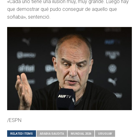
«Cada uno tiene una ilusión muy, muy grande. Luego hay
que demostrar qué pudo conseguir de aquello que
soñaba», sentenció.
/ESPN
RELATED ITEMS
ARABIA SAUDITA
MUNDIAL 2026
URUGUAY