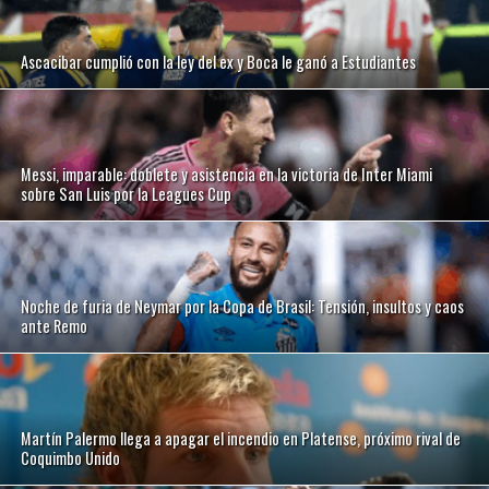
Ascacibar cumplió con la ley del ex y Boca le ganó a Estudiantes
Messi, imparable: doblete y asistencia en la victoria de Inter Miami
sobre San Luis por la Leagues Cup
Noche de furia de Neymar por la Copa de Brasil: Tensión, insultos y caos
ante Remo
Martín Palermo llega a apagar el incendio en Platense, próximo rival de
Coquimbo Unido