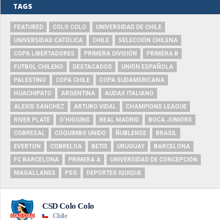
TAGS
FEATURED
COLO COLO
UNIVERSIDAD DE CHILE
UNIVERSIDAD CATÓLICA
CHILE
SELECCIÓN CHILENA
COPA LIBERTADORES
PRIMERA DIVISIÓN
PRIMERA B
FUTBOL CHILENO
DESTACADOS
UNIÓN ESPAÑOLA
PALESTINO
COPA CHILE
COPA SUDAMERICANA
HUACHIPATO
ARGENTINA
AUDAX ITALIANO
ALEXIS SÁNCHEZ
ARTURO VIDAL
CHAMPIONS LEAGUE
RIVER PLATE
O'HIGGINS
REAL MADRID
BOCA JUNIORS
COBRESAL
COQUIMBO UNIDO
ÑUBLENSE
BRASIL
EVERTON
COBRELOA
BETIS
URUGUAY
BARCELONA
FC BARCELONA
PRIMERA A
UNIVERSIDAD DE CONCEPCIÓN
MAGALLANES
PSG
DEPORTES IQUIQUE