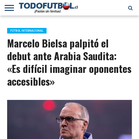
PRIMERA
DIVISIÓN
PRIMERA
SELECCIÓN
CHILENOS
FÚTBOL
B
CHILENA
EN EL
INTERNACIONAL
FÚTBOL INTERNACIONAL
MUNDO
Marcelo Bielsa palpitó el
debut ante Arabia Saudita:
«Es difícil imaginar oponentes
accesibles»