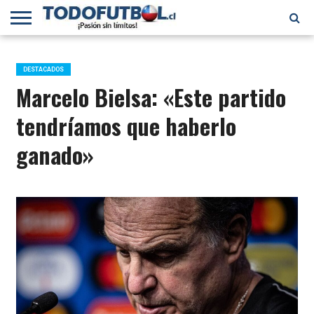
PRIMERA
DIVISIÓN
PRIMERA
SELECCIÓN
CHILENOS
FÚTBOL
B
CHILENA
EN EL
INTERNACIONAL
DESTACADOS
MUNDO
Marcelo Bielsa: «Este partido
tendríamos que haberlo
ganado»