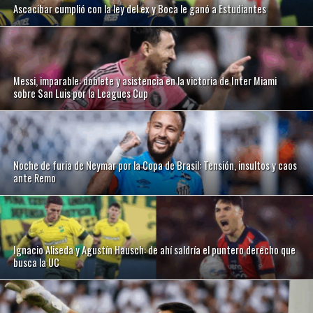
Ascacibar cumplió con la ley del ex y Boca le ganó a Estudiantes
Messi, imparable: doblete y asistencia en la victoria de Inter Miami
sobre San Luis por la Leagues Cup
Noche de furia de Neymar por la Copa de Brasil: Tensión, insultos y caos
ante Remo
Ignacio Aliseda y Agustín Hausch: de ahí saldría el puntero derecho que
busca la UC