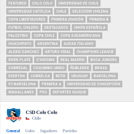
FEATURED
COLO COLO
UNIVERSIDAD DE CHILE
UNIVERSIDAD CATÓLICA
CHILE
SELECCIÓN CHILENA
COPA LIBERTADORES
PRIMERA DIVISIÓN
PRIMERA B
FUTBOL CHILENO
DESTACADOS
UNIÓN ESPAÑOLA
PALESTINO
COPA CHILE
COPA SUDAMERICANA
HUACHIPATO
ARGENTINA
AUDAX ITALIANO
ALEXIS SÁNCHEZ
ARTURO VIDAL
CHAMPIONS LEAGUE
RIVER PLATE
O'HIGGINS
REAL MADRID
BOCA JUNIORS
COBRESAL
COQUIMBO UNIDO
ÑUBLENSE
BRASIL
EVERTON
COBRELOA
BETIS
URUGUAY
BARCELONA
FC BARCELONA
PRIMERA A
UNIVERSIDAD DE CONCEPCIÓN
MAGALLANES
PSG
DEPORTES IQUIQUE