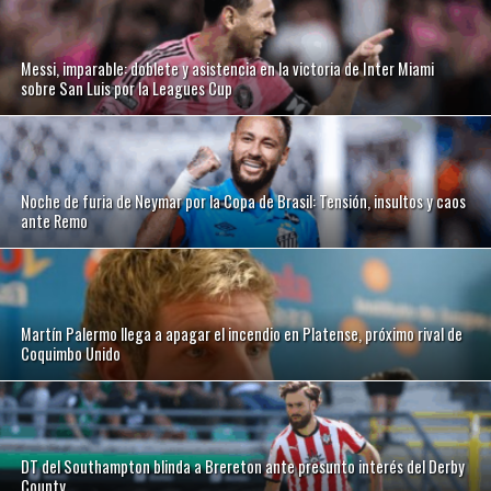
Messi, imparable: doblete y asistencia en la victoria de Inter Miami
sobre San Luis por la Leagues Cup
Noche de furia de Neymar por la Copa de Brasil: Tensión, insultos y caos
ante Remo
Martín Palermo llega a apagar el incendio en Platense, próximo rival de
Coquimbo Unido
DT del Southampton blinda a Brereton ante presunto interés del Derby
County