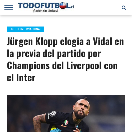
PRIMERA
DIVISIÓN
PRIMERA
SELECCIÓN
CHILENOS
FÚTBOL
B
CHILENA
EN EL
INTERNACIONAL
FÚTBOL INTERNACIONAL
MUNDO
Jürgen Klopp elogia a Vidal en
la previa del partido por
Champions del Liverpool con
el Inter