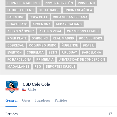
COPA LIBERTADORES
PRIMERA DIVISIÓN
PRIMERA B
FUTBOL CHILENO
DESTACADOS
UNIÓN ESPAÑOLA
PALESTINO
COPA CHILE
COPA SUDAMERICANA
HUACHIPATO
ARGENTINA
AUDAX ITALIANO
ALEXIS SÁNCHEZ
ARTURO VIDAL
CHAMPIONS LEAGUE
RIVER PLATE
O'HIGGINS
REAL MADRID
BOCA JUNIORS
COBRESAL
COQUIMBO UNIDO
ÑUBLENSE
BRASIL
EVERTON
COBRELOA
BETIS
URUGUAY
BARCELONA
FC BARCELONA
PRIMERA A
UNIVERSIDAD DE CONCEPCIÓN
MAGALLANES
PSG
DEPORTES IQUIQUE