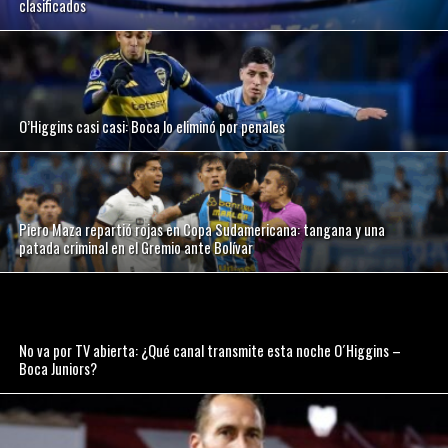
clasificados
O’Higgins casi casi: Boca lo eliminó por penales
Piero Maza repartió rojas en Copa Sudamericana: tangana y una
patada criminal en el Gremio ante Bolívar
No va por TV abierta: ¿Qué canal transmite esta noche O´Higgins –
Boca Juniors?