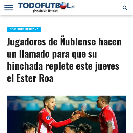
PRIMERA
DIVISIÓN
PRIMERA
SELECCIÓN
CHILENOS
FÚTBOL
B
CHILENA
EN EL
INTERNACIONAL
COPA SUDAMERICANA
MUNDO
Jugadores de Ñublense hacen
un llamado para que su
hinchada replete este jueves
el Ester Roa