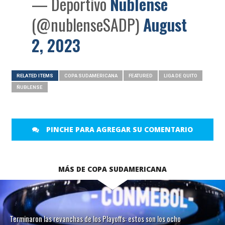
— Deportivo
Ñublense
(@nublenseSADP)
August
2, 2023
RELATED ITEMS
COPA SUDAMERICANA
FEATURED
LIGA DE QUITO
ÑUBLENSE
PINCHE PARA AGREGAR SU COMENTARIO
MÁS DE COPA SUDAMERICANA
Terminaron las revanchas de los Playoffs: estos son los ocho