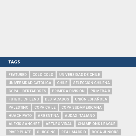
TAGS
FEATURED
COLO COLO
UNIVERSIDAD DE CHILE
UNIVERSIDAD CATÓLICA
CHILE
SELECCIÓN CHILENA
COPA LIBERTADORES
PRIMERA DIVISIÓN
PRIMERA B
FUTBOL CHILENO
DESTACADOS
UNIÓN ESPAÑOLA
PALESTINO
COPA CHILE
COPA SUDAMERICANA
HUACHIPATO
ARGENTINA
AUDAX ITALIANO
ALEXIS SÁNCHEZ
ARTURO VIDAL
CHAMPIONS LEAGUE
RIVER PLATE
O'HIGGINS
REAL MADRID
BOCA JUNIORS