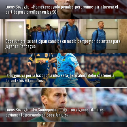
Lucas Bovaglio: «Hemos ensayado penales, pero vamos a ir a buscar el
partido para clasificar en los 90»
Boca Juniors: se anticipan cambios en medio campo y en delantera para
jugar en Rancagua
O’Higgins va por la hazaña: la idea está, pero ahora debe sostenerla
durante los 90 minutos
Lucas Bovaglio: «En Concepción no jugaron algunos titulares,
obviamente pensando en Boca Juniors»