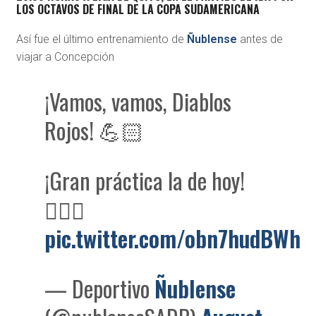
LOS OCTAVOS DE FINAL DE LA COPA SUDAMERICANA
Así fue el último entrenamiento de
Ñublense
antes de
viajar a Concepción
¡Vamos, vamos, Diablos
Rojos! 💪🏻
¡Gran práctica la de hoy!
🏃🏻‍♂️
pic.twitter.com/obn7hudBWh
— Deportivo
Ñublense