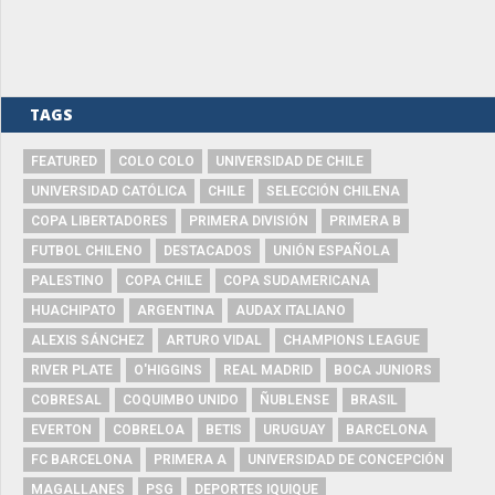
TAGS
FEATURED
COLO COLO
UNIVERSIDAD DE CHILE
UNIVERSIDAD CATÓLICA
CHILE
SELECCIÓN CHILENA
COPA LIBERTADORES
PRIMERA DIVISIÓN
PRIMERA B
FUTBOL CHILENO
DESTACADOS
UNIÓN ESPAÑOLA
PALESTINO
COPA CHILE
COPA SUDAMERICANA
HUACHIPATO
ARGENTINA
AUDAX ITALIANO
ALEXIS SÁNCHEZ
ARTURO VIDAL
CHAMPIONS LEAGUE
RIVER PLATE
O'HIGGINS
REAL MADRID
BOCA JUNIORS
COBRESAL
COQUIMBO UNIDO
ÑUBLENSE
BRASIL
EVERTON
COBRELOA
BETIS
URUGUAY
BARCELONA
FC BARCELONA
PRIMERA A
UNIVERSIDAD DE CONCEPCIÓN
MAGALLANES
PSG
DEPORTES IQUIQUE