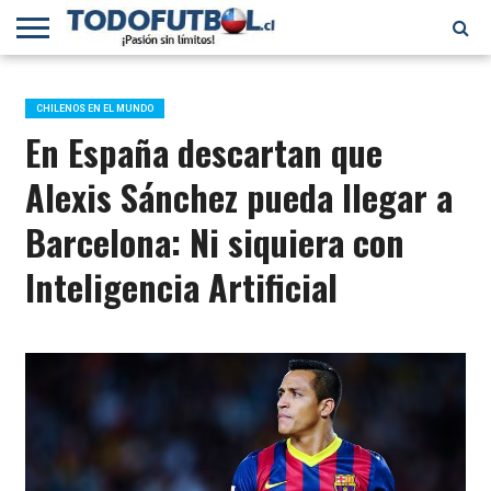
PRIMERA
DIVISIÓN
PRIMERA
SELECCIÓN
CHILENOS
FÚTBOL
B
CHILENA
EN EL
INTERNACIONAL
CHILENOS EN EL MUNDO
MUNDO
En España descartan que
Alexis Sánchez pueda llegar a
Barcelona: Ni siquiera con
Inteligencia Artificial