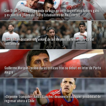
Con Brian Cortés entregando su arco en cero, Argentinos Juniors ganó
y es puntero (Video del 3-0 a Estudiantes de Río Cuarto)
Iván Román destacó en ranking de los mejores defensas sub 23 del
continente
Guillermo Maripán recibió duras críticas tras su debut en Inter de Porto
Alegre
«Déjenme tranquilo»: Alexis Sánchez desmiente cualquier posibilidad de
regresar ahora a Chile