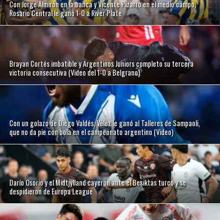
Con Jorge Almirón en la banca y Vicente Pizarro en el medio campo,
Rosario Central le ganó 1-0 a River Plate
Brayan Cortés imbatible y Argentinos Juniors completo su tercera
victoria consecutiva (Video del 1-0 a Belgrano)
Con un golazo de Diego Valdés, Vélez le ganó al Talleres de Sampaoli,
que no da pie con bola en el campeonato argentino (Video)
Darío Osorio y el Midtjylland cayeron ante el Besiktas turco y se
despidieron de Europa League