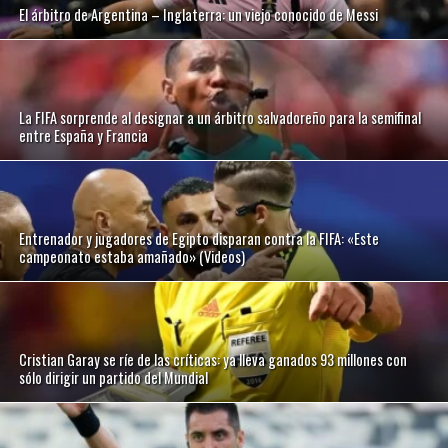
El árbitro de Argentina – Inglaterra: un viejo conocido de Messi
La FIFA sorprende al designar a un árbitro salvadoreño para la semifinal
entre España y Francia
Entrenador y jugadores de Egipto disparan contra la FIFA: «Este
campeonato estaba amañado» (Videos)
Cristian Garay se ríe de las críticas: ya lleva ganados 93 millones con
sólo dirigir un partido del Mundial