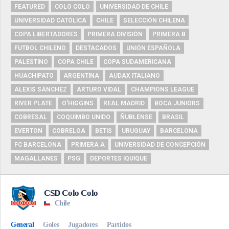
FEATURED
COLO COLO
UNIVERSIDAD DE CHILE
UNIVERSIDAD CATÓLICA
CHILE
SELECCIÓN CHILENA
COPA LIBERTADORES
PRIMERA DIVISIÓN
PRIMERA B
FUTBOL CHILENO
DESTACADOS
UNIÓN ESPAÑOLA
PALESTINO
COPA CHILE
COPA SUDAMERICANA
HUACHIPATO
ARGENTINA
AUDAX ITALIANO
ALEXIS SÁNCHEZ
ARTURO VIDAL
CHAMPIONS LEAGUE
RIVER PLATE
O'HIGGINS
REAL MADRID
BOCA JUNIORS
COBRESAL
COQUIMBO UNIDO
ÑUBLENSE
BRASIL
EVERTON
COBRELOA
BETIS
URUGUAY
BARCELONA
FC BARCELONA
PRIMERA A
UNIVERSIDAD DE CONCEPCIÓN
MAGALLANES
PSG
DEPORTES IQUIQUE