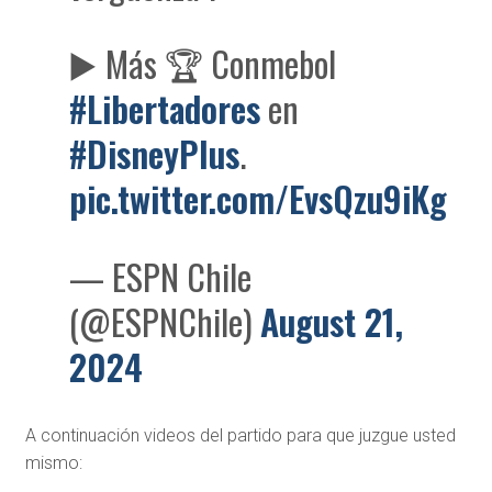
▶️ Más 🏆 Conmebol
#Libertadores
en
#DisneyPlus
.
pic.twitter.com/EvsQzu9iKg
— ESPN Chile
(@ESPNChile)
August 21,
2024
A continuación videos del partido para que juzgue usted
mismo: