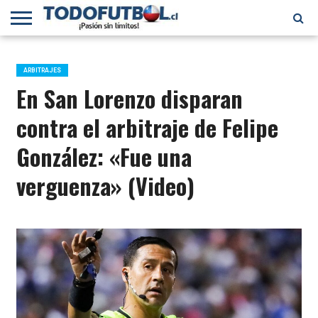
PRIMERA
DIVISIÓN
PRIMERA
SELECCIÓN
CHILENOS
FÚTBOL
B
CHILENA
EN EL
INTERNACIONAL
ARBITRAJES
MUNDO
En San Lorenzo disparan
contra el arbitraje de Felipe
González: «Fue una
verguenza» (Video)