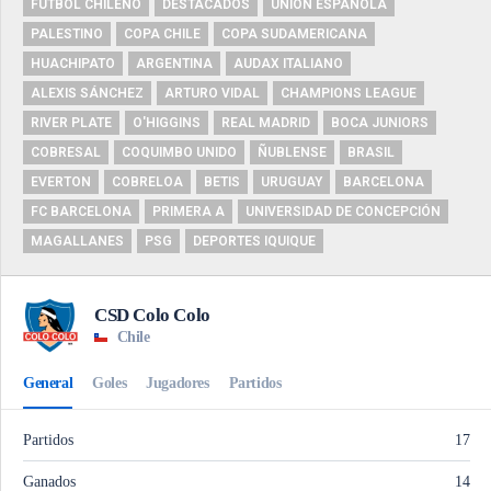
FUTBOL CHILENO
DESTACADOS
UNIÓN ESPAÑOLA
PALESTINO
COPA CHILE
COPA SUDAMERICANA
HUACHIPATO
ARGENTINA
AUDAX ITALIANO
ALEXIS SÁNCHEZ
ARTURO VIDAL
CHAMPIONS LEAGUE
RIVER PLATE
O'HIGGINS
REAL MADRID
BOCA JUNIORS
COBRESAL
COQUIMBO UNIDO
ÑUBLENSE
BRASIL
EVERTON
COBRELOA
BETIS
URUGUAY
BARCELONA
FC BARCELONA
PRIMERA A
UNIVERSIDAD DE CONCEPCIÓN
MAGALLANES
PSG
DEPORTES IQUIQUE