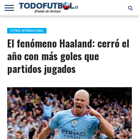
PRIMERA
DIVISIÓN
PRIMERA
SELECCIÓN
CHILENOS
FÚTBOL
B
CHILENA
EN EL
INTERNACIONAL
FÚTBOL INTERNACIONAL
MUNDO
El fenómeno Haaland: cerró el
año con más goles que
partidos jugados