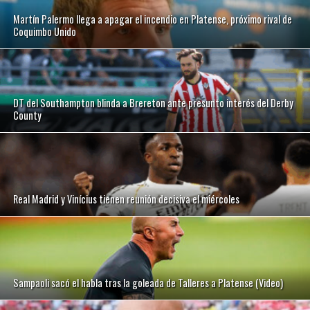
Martín Palermo llega a apagar el incendio en Platense, próximo rival de
Coquimbo Unido
DT del Southampton blinda a Brereton ante presunto interés del Derby
County
Real Madrid y Vinícius tienen reunión decisiva el miércoles
Sampaoli sacó el habla tras la goleada de Talleres a Platense (Video)