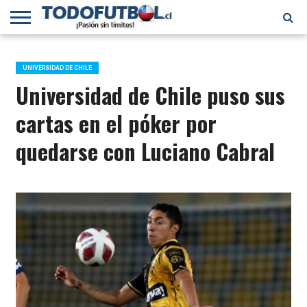
PRIMERA
DIVISIÓN
PRIMERA
SELECCIÓN
CHILENOS
FÚTBOL
B
CHILENA
EN EL
INTERNACIONAL
UNIVERSIDAD DE CHILE
MUNDO
Universidad de Chile puso sus
cartas en el póker por
quedarse con Luciano Cabral