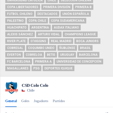
UNIVERSIDAD CATÓLICA
CHILE
SELECCIÓN CHILENA
COPA LIBERTADORES
PRIMERA DIVISIÓN
PRIMERA B
FUTBOL CHILENO
DESTACADOS
UNIÓN ESPAÑOLA
PALESTINO
COPA CHILE
COPA SUDAMERICANA
HUACHIPATO
ARGENTINA
AUDAX ITALIANO
ALEXIS SÁNCHEZ
ARTURO VIDAL
CHAMPIONS LEAGUE
RIVER PLATE
O'HIGGINS
REAL MADRID
BOCA JUNIORS
COBRESAL
COQUIMBO UNIDO
ÑUBLENSE
BRASIL
EVERTON
COBRELOA
BETIS
URUGUAY
BARCELONA
FC BARCELONA
PRIMERA A
UNIVERSIDAD DE CONCEPCIÓN
MAGALLANES
PSG
DEPORTES IQUIQUE