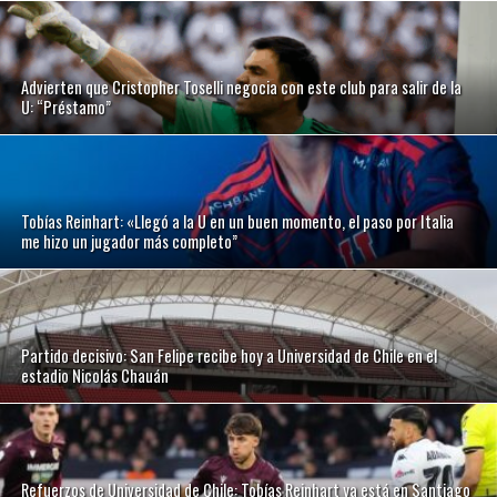
Advierten que Cristopher Toselli negocia con este club para salir de la
U: “Préstamo”
Tobías Reinhart: «Llegó a la U en un buen momento, el paso por Italia
me hizo un jugador más completo”
Partido decisivo: San Felipe recibe hoy a Universidad de Chile en el
estadio Nicolás Chauán
Refuerzos de Universidad de Chile: Tobías Reinhart ya está en Santiago