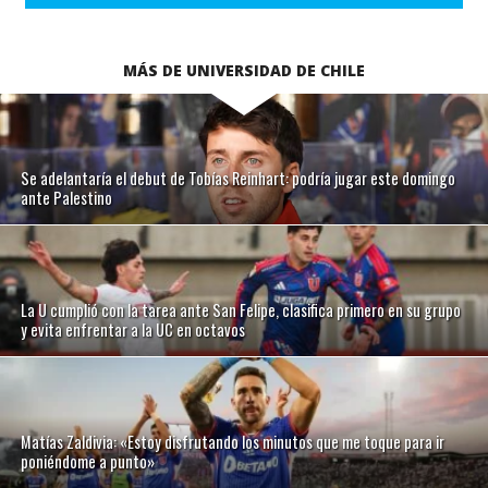
MÁS DE UNIVERSIDAD DE CHILE
Se adelantaría el debut de Tobías Reinhart: podría jugar este domingo
ante Palestino
La U cumplió con la tarea ante San Felipe, clasifica primero en su grupo
y evita enfrentar a la UC en octavos
Matías Zaldivia: «Estoy disfrutando los minutos que me toque para ir
poniéndome a punto»