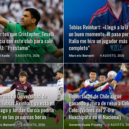
LEER MÁS
LEER MÁS
Tobías Reinhart: «Llegó a la U
rten que Cristopher Toselli
un buen momento, el paso por
ia con este club para salir
Italia me hizo un jugador más
a U: “Préstamo”
completo”
l Ayala
5 AGOSTO, 2026
Marcelo Barranti
4 AGOSTO, 2026
LEER MÁS
LEER MÁS
erzos de Universidad de
Universidad de Chile sigue
: Tobías Reinhart ya está en
ganando y mira de reojo a Col
ago y Jordan García podría
Colo: (Videos del 2-0 a
r en las próximas horas
Huachipato en el Nacional)
o Barranti
3 AGOSTO, 2026
Gerardo Ayala Pizarro
3 AGOSTO, 20