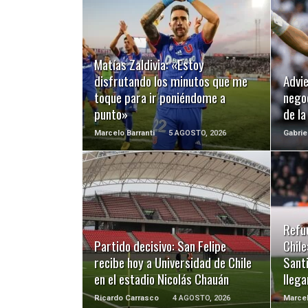
LEER MÁS
Matías Zaldivia: «Estoy
disfrutando los minutos que me
Advie
toque para ir poniéndome a
negoc
punto»
de l
Marcelo Barranti
5 AGOSTO, 2026
Gabrie
LEER MÁS
Refu
Partido decisivo: San Felipe
Chile
recibe hoy a Universidad de Chile
Santi
en el estadio Nicolás Chauán
llega
Ricardo Carrasco
4 AGOSTO, 2026
Marcel