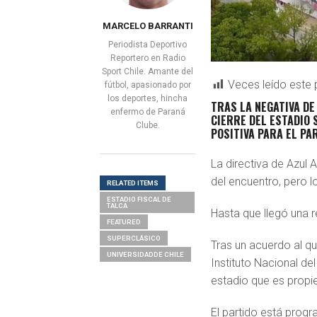
MARCELO BARRANTI
Periodista Deportivo
Reportero en Radio
Sport Chile. Amante del
Veces leído este 
fútbol, apasionado por
los deportes, hincha
TRAS LA NEGATIVA DE
enfermo de Paraná
CIERRE DEL ESTADIO 
Clube.
POSITIVA PARA EL PAR
La directiva de Azul
del encuentro, pero l
RELATED ITEMS
ESTADIO FISCAL DE
TALCA
Hasta que llegó una r
FEATURED
SUPERCLÁSICO
Tras un acuerdo al qu
UNIVERSIDADDE CHILE
Instituto Nacional del
estadio que es propi
El partido está prog