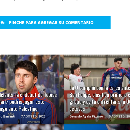
PINCHE PARA AGREGAR SU COMENTARIO
LEER MÁS
LEER MÁS
La U cumplió con la tarea ant
elantaría el debut de Tobías
San Felipe, clasifica primero 
art: podría jugar este
grupo y evita enfrentar a la U
ngo ante Palestino
octavos
o Barranti
7 AGOSTO, 2026
Gerardo Ayala Pizarro
5 AGOSTO, 20