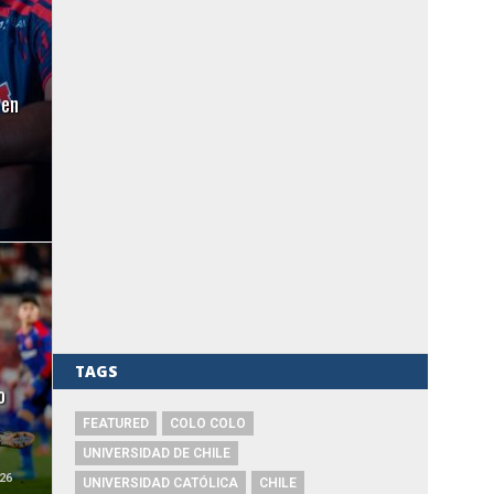
 en
TAGS
o
FEATURED
COLO COLO
UNIVERSIDAD DE CHILE
26
UNIVERSIDAD CATÓLICA
CHILE