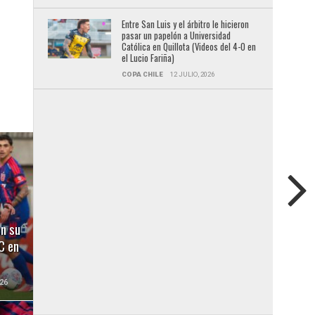
Entre San Luis y el árbitro le hicieron
pasar un papelón a Universidad
Católica en Quillota (Videos del 4-0 en
el Lucio Fariña)
COPA CHILE
12 JULIO, 2026
e
en su
C en
26