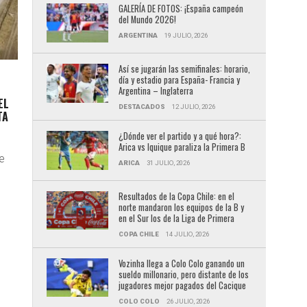
GALERÍA DE FOTOS: ¡España campeón
del Mundo 2026!
ARGENTINA
19 JULIO, 2026
Así se jugarán las semifinales: horario,
día y estadio para España- Francia y
Argentina – Inglaterra
EL
DESTACADOS
12 JULIO, 2026
TA
¿Dónde ver el partido y a qué hora?:
Arica vs Iquique paraliza la Primera B
e
ARICA
31 JULIO, 2026
Resultados de la Copa Chile: en el
norte mandaron los equipos de la B y
en el Sur los de la Liga de Primera
COPA CHILE
14 JULIO, 2026
Vozinha llega a Colo Colo ganando un
sueldo millonario, pero distante de los
jugadores mejor pagados del Cacique
COLO COLO
26 JULIO, 2026