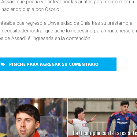
 Assadi que podría volantear por las puntas para conformar un
 haciendo dupla con Osorio.
ntealba que regresó a Universidad de Chila tras su préstamo a
 necesita demostrar que tiene lo necesario para mantenerse en
és de Assadi, él ingresaría en la contención
PINCHE PARA AGREGAR SU COMENTARIO
LEER MÁS
LEER MÁS
La U cumplió con la tarea ant