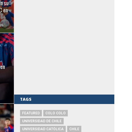
en su
C en
26
 en
TAGS
FEATURED
COLO COLO
UNIVERSIDAD DE CHILE
UNIVERSIDAD CATÓLICA
CHILE