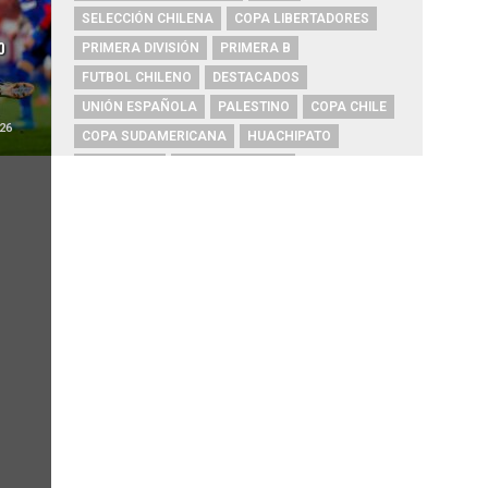
SELECCIÓN CHILENA
COPA LIBERTADORES
o
PRIMERA DIVISIÓN
PRIMERA B
FUTBOL CHILENO
DESTACADOS
UNIÓN ESPAÑOLA
PALESTINO
COPA CHILE
26
COPA SUDAMERICANA
HUACHIPATO
ARGENTINA
AUDAX ITALIANO
ALEXIS SÁNCHEZ
ARTURO VIDAL
CHAMPIONS LEAGUE
RIVER PLATE
O'HIGGINS
REAL MADRID
BOCA JUNIORS
COQUIMBO UNIDO
COBRESAL
ÑUBLENSE
BRASIL
EVERTON
COBRELOA
BETIS
URUGUAY
BARCELONA
FC BARCELONA
PRIMERA A
MAGALLANES
UNIVERSIDAD DE CONCEPCIÓN
DEPORTES IQUIQUE
PSG