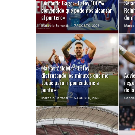
Fernando Gago: «Estoy 100%
Se ad
convencido que podemos alcanzar
Reinh
al puntero»
domi
Marcelo Barranti
7 AGOSTO, 2026
Marcel
LEER MÁS
Matías Zaldivia: «Estoy
disfrutando los minutos que me
Advie
toque para ir poniéndome a
negoc
punto»
de l
Marcelo Barranti
5 AGOSTO, 2026
Gabrie