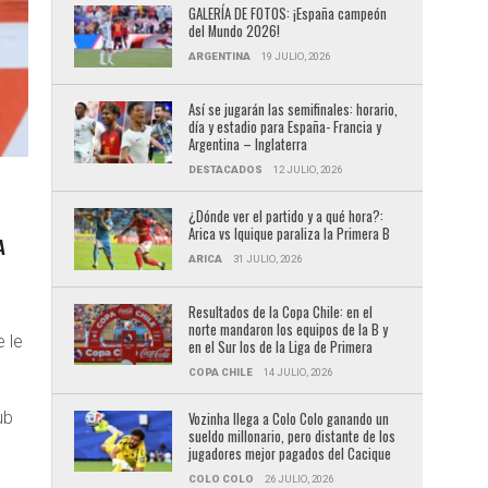
GALERÍA DE FOTOS: ¡España campeón
del Mundo 2026!
ARGENTINA
19 JULIO, 2026
Así se jugarán las semifinales: horario,
día y estadio para España- Francia y
Argentina – Inglaterra
DESTACADOS
12 JULIO, 2026
¿Dónde ver el partido y a qué hora?:
Arica vs Iquique paraliza la Primera B
A
ARICA
31 JULIO, 2026
Resultados de la Copa Chile: en el
norte mandaron los equipos de la B y
 le
en el Sur los de la Liga de Primera
COPA CHILE
14 JULIO, 2026
ub
Vozinha llega a Colo Colo ganando un
sueldo millonario, pero distante de los
jugadores mejor pagados del Cacique
COLO COLO
26 JULIO, 2026