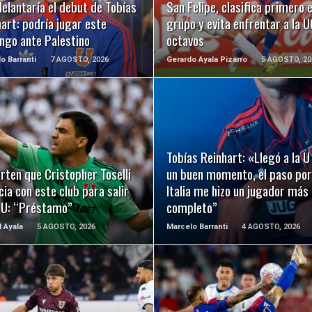
elantaría el debut de Tobías
San Felipe, clasifica primero 
art: podría jugar este
grupo y evita enfrentar a la U
ngo ante Palestino
octavos
o Barranti
7 AGOSTO, 2026
Gerardo Ayala Pizarro
5 AGOSTO, 20
LEER MÁS
LEER MÁS
Tobías Reinhart: «Llegó a la U
rten que Cristopher Toselli
un buen momento, el paso por
ia con este club para salir
Italia me hizo un jugador más
a U: “Préstamo”
completo”
l Ayala
5 AGOSTO, 2026
Marcelo Barranti
4 AGOSTO, 2026