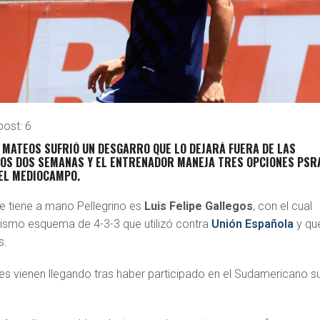
post:
6
 MATEOS SUFRIÓ UN DESGARRO QUE LO DEJARÁ FUERA DE LAS
OS DOS SEMANAS Y EL ENTRENADOR MANEJA TRES OPCIONES PSR
EL MEDIOCAMPO.
e tiene a mano Pellegrino es
Luis Felipe Gallegos
, con el cual
ismo esquema de 4-3-3 que utilizó contra
Unión Española
y que
s.
tes vienen llegando tras haber participado en el Sudamericano s