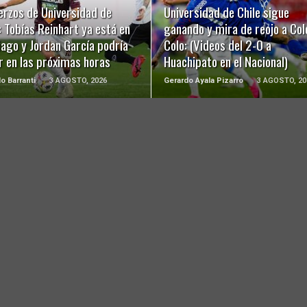
LEER MÁS
LEER MÁS
erzos de Universidad de
Universidad de Chile sigue
: Tobías Reinhart ya está en
ganando y mira de reojo a Col
ago y Jordan García podría
Colo: (Videos del 2-0 a
r en las próximas horas
Huachipato en el Nacional)
o Barranti
3 AGOSTO, 2026
Gerardo Ayala Pizarro
3 AGOSTO, 20