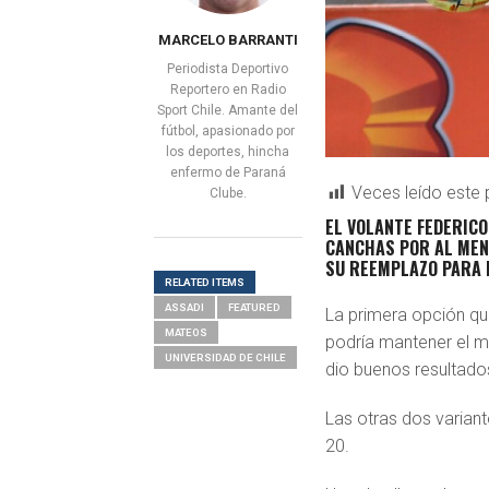
MARCELO BARRANTI
Periodista Deportivo
Reportero en Radio
Sport Chile. Amante del
fútbol, apasionado por
los deportes, hincha
enfermo de Paraná
Veces leído este 
Clube.
EL VOLANTE FEDERICO
CANCHAS POR AL MEN
SU REEMPLAZO PARA 
RELATED ITEMS
ASSADI
FEATURED
La primera opción qu
MATEOS
podría mantener el m
UNIVERSIDAD DE CHILE
dio buenos resultado
Las otras dos varian
20.