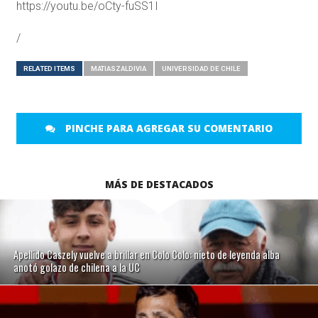
https://youtu.be/oCty-fuSS1I
/
RELATED ITEMS
MATIASZALDIVIA
UNIVERSIDAD DE CHILE
PINCHE PARA AGREGAR SU COMENTARIO
MÁS DE DESTACADOS
Apellido Caszely vuelve a brillar en Colo Colo: nieto de leyenda alba
anotó golazo de chilena a la UC