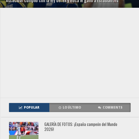
Ascacibar cumplió con la ley del ex y Boca le ganó a Estudiantes
POPULAR
LO ÚLTIMO
COMMENTS
GALERÍA DE FOTOS: ¡España campeón del Mundo
2026!