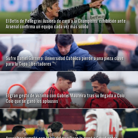
El Betis de Pellegrini ilusiona de cara a la Champions: exhibición ante
Arsenal confirma un equipo cada vez más sólido
Sufre Daniel Garnero: Universidad Católica pierde a una pieza clave
para la Copa Libertadores
El gran gesto de Vozinha con Gabriel Maureira tras su llegada a Colo
Colo que se ganó los aplausos