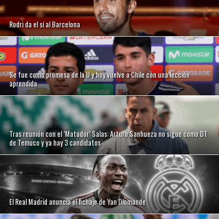
Rodri da el sí al Barcelona
Se fue como promesa de la U y hoy vuelve a Chile con una lección
aprendida
Tras reunión con el ’Matador’ Salas: Arturo Sanhueza no sigue como DT
de Temuco y ya hay 3 candidatos
El Real Madrid anuncia el fichaje de Yan Diomande