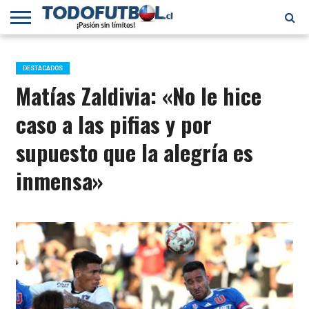
PRIMERA
DIVISIÓN
PRIMERA
SELECCIÓN
CHILENOS
FÚTBOL
B
CHILENA
EN EL
INTERNACIONAL
DESTACADOS
MUNDO
Matías Zaldivia: «No le hice
caso a las pifias y por
supuesto que la alegría es
inmensa»