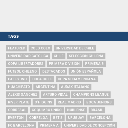
TAGS
FEATURED
COLO COLO
UNIVERSIDAD DE CHILE
UNIVERSIDAD CATÓLICA
CHILE
SELECCIÓN CHILENA
COPA LIBERTADORES
PRIMERA DIVISIÓN
PRIMERA B
FUTBOL CHILENO
DESTACADOS
UNIÓN ESPAÑOLA
PALESTINO
COPA CHILE
COPA SUDAMERICANA
HUACHIPATO
ARGENTINA
AUDAX ITALIANO
ALEXIS SÁNCHEZ
ARTURO VIDAL
CHAMPIONS LEAGUE
RIVER PLATE
O'HIGGINS
REAL MADRID
BOCA JUNIORS
COBRESAL
COQUIMBO UNIDO
ÑUBLENSE
BRASIL
EVERTON
COBRELOA
BETIS
URUGUAY
BARCELONA
FC BARCELONA
PRIMERA A
UNIVERSIDAD DE CONCEPCIÓN