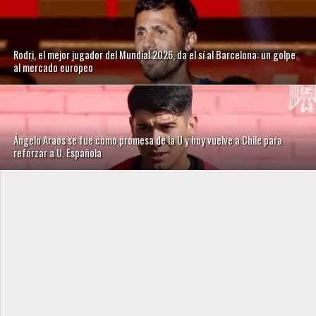
Rodri, el mejor jugador del Mundial 2026, da el sí al Barcelona: un golpe
al mercado europeo
Ángelo Araos se fue como promesa de la U y hoy vuelve a Chile para
reforzar a U. Española