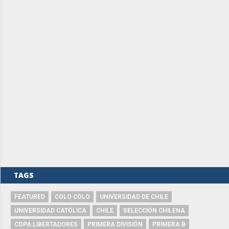
TAGS
FEATURED
COLO COLO
UNIVERSIDAD DE CHILE
UNIVERSIDAD CATÓLICA
CHILE
SELECCIÓN CHILENA
COPA LIBERTADORES
PRIMERA DIVISIÓN
PRIMERA B