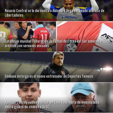
Rosario Central se lo dio vuelta a Aldosivi y llega entonado al cruce de
Libertadores
Escándalo mundial: Federación de Fútbol de Corea del Sur sobornó a
árbitros con servicios sexuales
Emiliano Astorga es el nuevo entrenador de Deportes Temuco
Apellido Caszely vuelve a brillar en Colo Colo: nieto de leyenda alba
anotó golazo de chilena a la UC