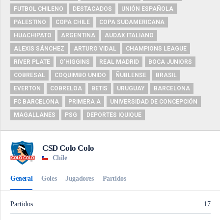
FUTBOL CHILENO
DESTACADOS
UNIÓN ESPAÑOLA
PALESTINO
COPA CHILE
COPA SUDAMERICANA
HUACHIPATO
ARGENTINA
AUDAX ITALIANO
ALEXIS SÁNCHEZ
ARTURO VIDAL
CHAMPIONS LEAGUE
RIVER PLATE
O'HIGGINS
REAL MADRID
BOCA JUNIORS
COBRESAL
COQUIMBO UNIDO
ÑUBLENSE
BRASIL
EVERTON
COBRELOA
BETIS
URUGUAY
BARCELONA
FC BARCELONA
PRIMERA A
UNIVERSIDAD DE CONCEPCIÓN
MAGALLANES
PSG
DEPORTES IQUIQUE