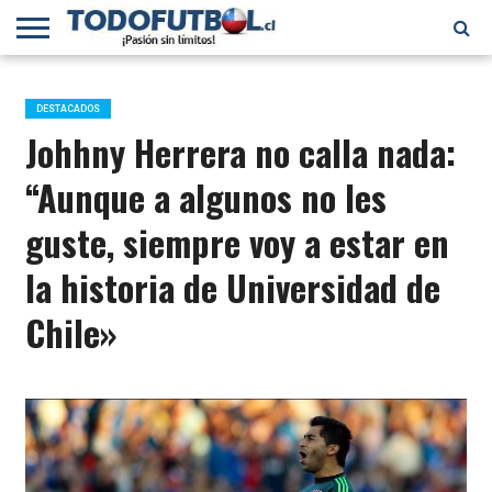
PRIMERA
DIVISIÓN
PRIMERA
SELECCIÓN
CHILENOS
FÚTBOL
B
CHILENA
EN EL
INTERNACIONAL
DESTACADOS
MUNDO
Johhny Herrera no calla nada:
“Aunque a algunos no les
guste, siempre voy a estar en
la historia de Universidad de
Chile»