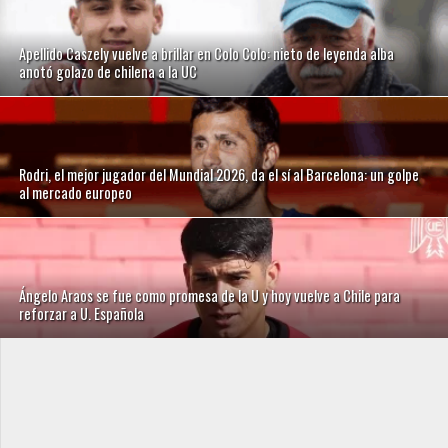
Apellido Caszely vuelve a brillar en Colo Colo: nieto de leyenda alba
anotó golazo de chilena a la UC
Rodri, el mejor jugador del Mundial 2026, da el sí al Barcelona: un golpe
al mercado europeo
Ángelo Araos se fue como promesa de la U y hoy vuelve a Chile para
reforzar a U. Española