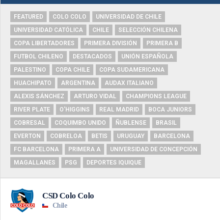
FEATURED
COLO COLO
UNIVERSIDAD DE CHILE
UNIVERSIDAD CATÓLICA
CHILE
SELECCIÓN CHILENA
COPA LIBERTADORES
PRIMERA DIVISIÓN
PRIMERA B
FUTBOL CHILENO
DESTACADOS
UNIÓN ESPAÑOLA
PALESTINO
COPA CHILE
COPA SUDAMERICANA
HUACHIPATO
ARGENTINA
AUDAX ITALIANO
ALEXIS SÁNCHEZ
ARTURO VIDAL
CHAMPIONS LEAGUE
RIVER PLATE
O'HIGGINS
REAL MADRID
BOCA JUNIORS
COBRESAL
COQUIMBO UNIDO
ÑUBLENSE
BRASIL
EVERTON
COBRELOA
BETIS
URUGUAY
BARCELONA
FC BARCELONA
PRIMERA A
UNIVERSIDAD DE CONCEPCIÓN
MAGALLANES
PSG
DEPORTES IQUIQUE