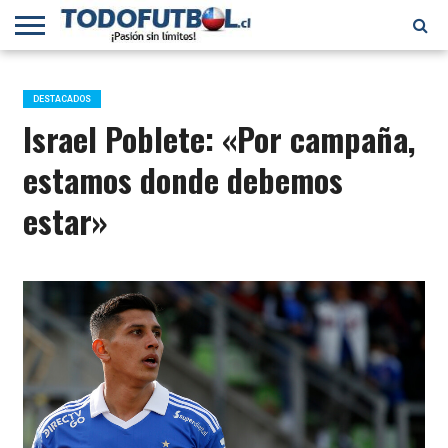
PRIMERA
DIVISIÓN
PRIMERA
SELECCIÓN
CHILENOS
FÚTBOL
B
CHILENA
EN EL
INTERNACIONAL
DESTACADOS
MUNDO
Israel Poblete: «Por campaña,
estamos donde debemos
estar»