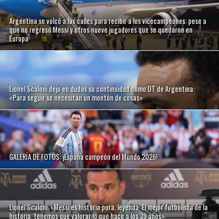
Argentina se volcó a las calles para recibir a los vicecampeones: pese a
que no regresó Messi y otros nueve jugadores que se quedaron en
Europa
Lionel Scaloni dejo en dudas su continuidad como DT de Argentina:
«Para seguir se necesitan un montón de cosas»
GALERÍA DE FOTOS: ¡España campeón del Mundo 2026!
Lionel Scaloni: «Messi es historia pura, leyenda. El mejor futbolista de la
historia, tenemos que valorar lo que hace a los 39 años»