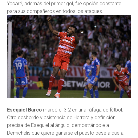
Yacaré, además del primer gol, fue opción constante
para sus compañeros en todos los ataques.
Esequiel Barco
marcó el 3-2 en una ráfaga de fútbol.
Otro desborde y asistencia de Herrera y definición
precisa de Esequiel al ángulo, demostrándole a
Demichelis que quiere ganarse el puesto pese a que a