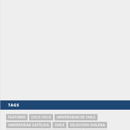
TAGS
FEATURED
COLO COLO
UNIVERSIDAD DE CHILE
UNIVERSIDAD CATÓLICA
CHILE
SELECCIÓN CHILENA