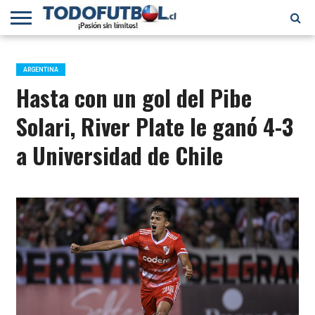
PRIMERA
DIVISIÓN
PRIMERA
SELECCIÓN
CHILENOS
FÚTBOL
B
CHILENA
EN EL
INTERNACIONAL
ARGENTINA
MUNDO
Hasta con un gol del Pibe
Solari, River Plate le ganó 4-3
a Universidad de Chile