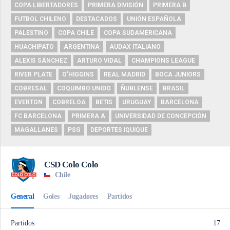
COPA LIBERTADORES
PRIMERA DIVISIÓN
PRIMERA B
FUTBOL CHILENO
DESTACADOS
UNIÓN ESPAÑOLA
PALESTINO
COPA CHILE
COPA SUDAMERICANA
HUACHIPATO
ARGENTINA
AUDAX ITALIANO
ALEXIS SÁNCHEZ
ARTURO VIDAL
CHAMPIONS LEAGUE
RIVER PLATE
O'HIGGINS
REAL MADRID
BOCA JUNIORS
COBRESAL
COQUIMBO UNIDO
ÑUBLENSE
BRASIL
EVERTON
COBRELOA
BETIS
URUGUAY
BARCELONA
FC BARCELONA
PRIMERA A
UNIVERSIDAD DE CONCEPCIÓN
MAGALLANES
PSG
DEPORTES IQUIQUE