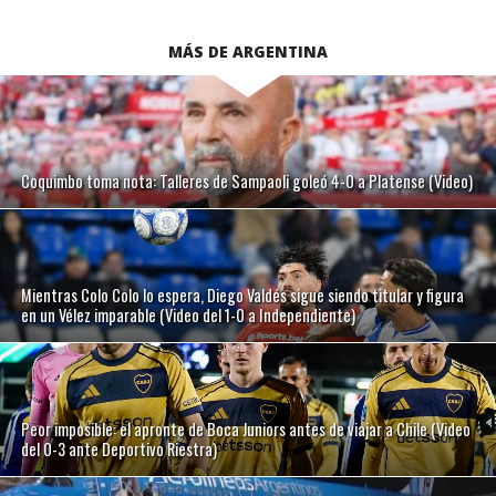
MÁS DE ARGENTINA
Coquimbo toma nota: Talleres de Sampaoli goleó 4-0 a Platense (Video)
Mientras Colo Colo lo espera, Diego Valdés sigue siendo titular y figura
en un Vélez imparable (Video del 1-0 a Independiente)
Peor imposible: el apronte de Boca Juniors antes de viajar a Chile (Video
del 0-3 ante Deportivo Riestra)