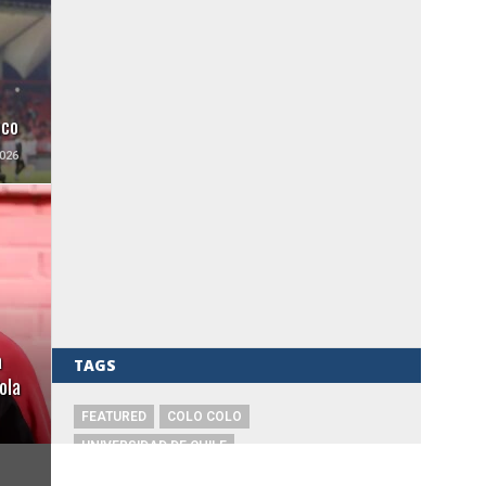
uco
026
a
TAGS
ola
FEATURED
COLO COLO
UNIVERSIDAD DE CHILE
UNIVERSIDAD CATÓLICA
CHILE