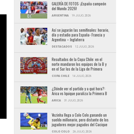
GALERÍA DE FOTOS: ¡España campeón
del Mundo 2026!
ARGENTINA
19 JULIO, 2026
Así se jugarán las semifinales: horario,
día y estadio para España- Francia y
Argentina – Inglaterra
DESTACADOS
12 JULIO, 2026
Resultados de la Copa Chile: en el
norte mandaron los equipos de la B y
en el Sur los de la Liga de Primera
COPA CHILE
14 JULIO, 2026
¿Dónde ver el partido y a qué hora?:
Arica vs Iquique paraliza la Primera B
ARICA
31 JULIO, 2026
Vozinha llega a Colo Colo ganando un
sueldo millonario, pero distante de los
jugadores mejor pagados del Cacique
COLO COLO
26 JULIO, 2026