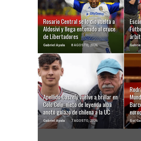
LEER MÁS
Rosario Central se lo dio vuelta a
Escá
Aldosivi y llega entonado al cruce
Fútbo
de Libertadores
árbit
Gabriel Ayala
8 AGOSTO, 2026
Gabrie
LEER MÁS
Rodri
Apellido Caszely vuelve a brillar en
Mundi
Colo Colo: nieto de leyenda alba
Barc
anotó golazo de chilena a la UC
euro
Gabriel Ayala
7 AGOSTO, 2026
Sol Ga