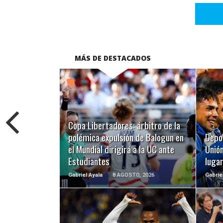
MÁS DE DESTACADOS
LEER MÁS
Copa Libertadores: árbitro de la
polémica expulsión de Balogun en
Depo
el Mundial dirigirá a la UC ante
Unión
Estudiantes
luga
Gabriel Ayala
8 AGOSTO, 2026
Gabrie