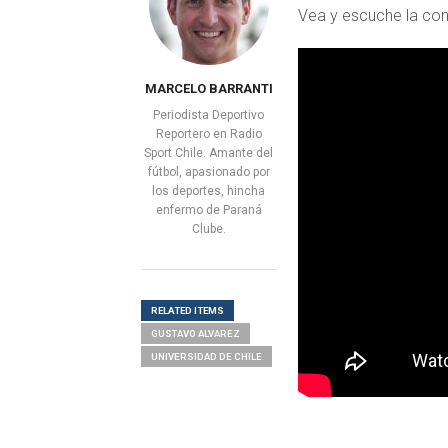
Vea y escuche la con
MARCELO BARRANTI
Periodista Deportivo
Reportero en Radio
Sport Chile. Amante del
fútbol, apasionado por
los deportes, hincha
enfermo de Paraná
Clube.
RELATED ITEMS
GUSTAVO ALVAREZ
UNIVERSIDAD DE CHILE