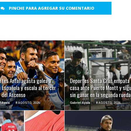
PINCHE PARA AGREGAR SU COMENTARIO
LEER MÁS
LEER MÁS
rtes Antofagasta golea a
Deportes Santa Cruz empata 
 Española y escala al tercer
casa ante Puerto Montt y sig
r del Ascenso
sin ganar en la segunda rueda
l Ayala
8 AGOSTO, 2026
Gabriel Ayala
8 AGOSTO, 2026