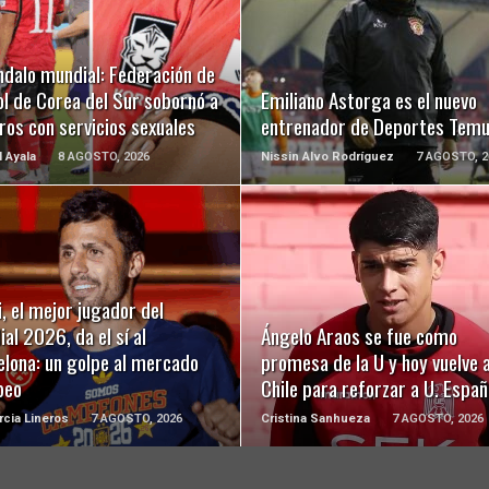
LEER MÁS
LEER MÁS
ndalo mundial: Federación de
l de Corea del Sur sobornó a
Emiliano Astorga es el nuevo
ros con servicios sexuales
entrenador de Deportes Tem
l Ayala
8 AGOSTO, 2026
Nissin Alvo Rodríguez
7 AGOSTO, 2
LEER MÁS
LEER MÁS
, el mejor jugador del
al 2026, da el sí al
Ángelo Araos se fue como
elona: un golpe al mercado
promesa de la U y hoy vuelve 
peo
Chile para reforzar a U. Españ
rcia Lineros
7 AGOSTO, 2026
Cristina Sanhueza
7 AGOSTO, 2026