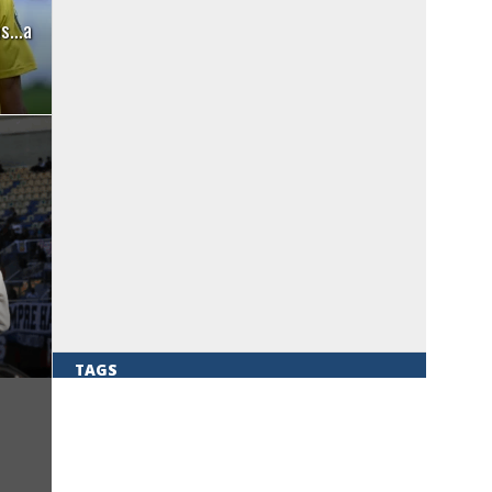
las…a
TAGS
FEATURED
COLO COLO
UNIVERSIDAD DE CHILE
UNIVERSIDAD CATÓLICA
CHILE