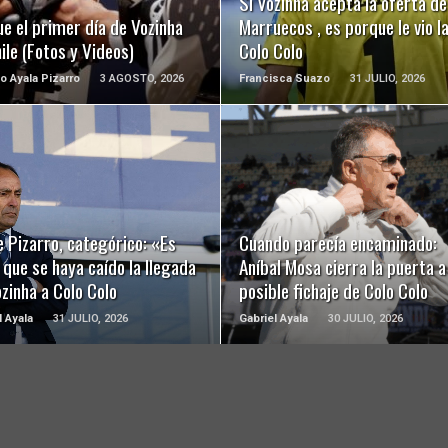
Si Vozinha acepta la oferta de
ue el primer día de Vozinha
Marruecos , es porque le vio 
ile (Fotos y Videos)
Colo Colo
o Ayala Pizarro
3 AGOSTO, 2026
Francisca Suazo
31 JULIO, 2026
LEER MÁS
LEER MÁS
 Pizarro, categórico: «Es
Cuando parecía encaminado:
 que se haya caído la llegada
Aníbal Mosa cierra la puerta a
zinha a Colo Colo
posible fichaje de Colo Colo
l Ayala
31 JULIO, 2026
Gabriel Ayala
30 JULIO, 2026