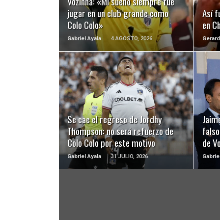
Vozinha: «Mi sueño siempre fue
jugar en un club grande como
Así f
Colo Colo»
en Ch
Gabriel Ayala
4 AGOSTO, 2026
Gerard
LEER MÁS
Se cae el regreso de Jordhy
Jaime
Thompson: no será refuerzo de
falso
Colo Colo por este motivo
de Vo
Gabriel Ayala
31 JULIO, 2026
Gabrie