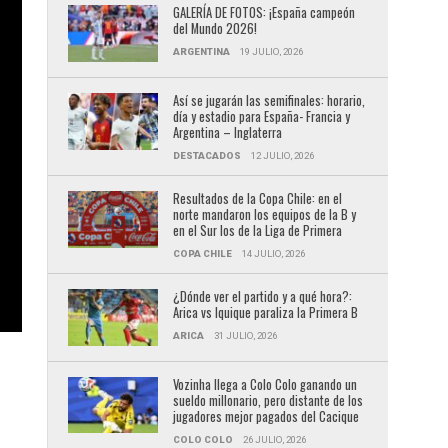
GALERÍA DE FOTOS: ¡España campeón
del Mundo 2026!
ARGENTINA
19 JULIO, 2026
Así se jugarán las semifinales: horario,
día y estadio para España- Francia y
Argentina – Inglaterra
DESTACADOS
12 JULIO, 2026
Resultados de la Copa Chile: en el
norte mandaron los equipos de la B y
en el Sur los de la Liga de Primera
COPA CHILE
14 JULIO, 2026
¿Dónde ver el partido y a qué hora?:
Arica vs Iquique paraliza la Primera B
ARICA
31 JULIO, 2026
Vozinha llega a Colo Colo ganando un
sueldo millonario, pero distante de los
jugadores mejor pagados del Cacique
COLO COLO
26 JULIO, 2026