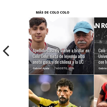
MÁS DE COLO COLO
LEER MÁS
Apellido Caszely vuelve a brillar en
Colo 
Colo Colo: nieto de leyenda alba
Unive
anotó golazo de chilena a la UC
con 
Gabriel Ayala
7 AGOSTO, 2026
Gabrie
LEER MÁS