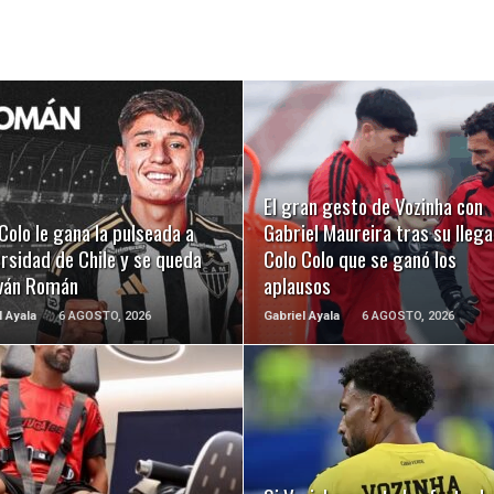
LEER MÁS
LEER MÁS
El gran gesto de Vozinha con
Colo le gana la pulseada a
Gabriel Maureira tras su llega
rsidad de Chile y se queda
Colo Colo que se ganó los
Iván Román
aplausos
l Ayala
6 AGOSTO, 2026
Gabriel Ayala
6 AGOSTO, 2026
LEER MÁS
LEER MÁS