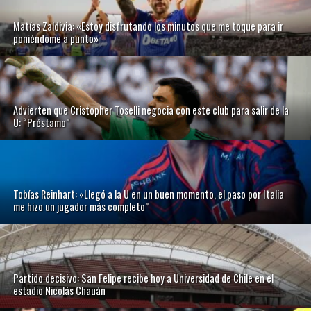
Matías Zaldivia: «Estoy disfrutando los minutos que me toque para ir
poniéndome a punto»
Advierten que Cristopher Toselli negocia con este club para salir de la
U: “Préstamo”
Tobías Reinhart: «Llegó a la U en un buen momento, el paso por Italia
me hizo un jugador más completo”
Partido decisivo: San Felipe recibe hoy a Universidad de Chile en el
estadio Nicolás Chauán