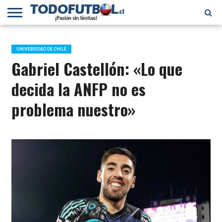
PRIMERA
DIVISIÓN
PRIMERA
SELECCIÓN
CHILENOS
FÚTBOL
B
CHILENA
EN EL
INTERNACIONAL
UNIVERSIDAD DE CHILE
MUNDO
Gabriel Castellón: «Lo que
decida la ANFP no es
problema nuestro»