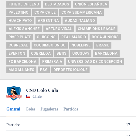
FUTBOL CHILENO
DESTACADOS
UNIÓN ESPAÑOLA
PALESTINO
COPA CHILE
COPA SUDAMERICANA
HUACHIPATO
ARGENTINA
AUDAX ITALIANO
ALEXIS SÁNCHEZ
ARTURO VIDAL
CHAMPIONS LEAGUE
RIVER PLATE
O'HIGGINS
REAL MADRID
BOCA JUNIORS
COBRESAL
COQUIMBO UNIDO
ÑUBLENSE
BRASIL
EVERTON
COBRELOA
BETIS
URUGUAY
BARCELONA
FC BARCELONA
PRIMERA A
UNIVERSIDAD DE CONCEPCIÓN
MAGALLANES
PSG
DEPORTES IQUIQUE