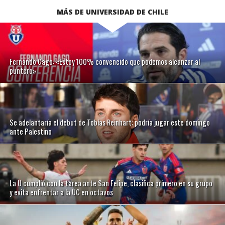
MÁS DE UNIVERSIDAD DE CHILE
Fernando Gago: «Estoy 100% convencido que podemos alcanzar al
puntero»
Se adelantaría el debut de Tobías Reinhart: podría jugar este domingo
ante Palestino
La U cumplió con la tarea ante San Felipe, clasifica primero en su grupo
y evita enfrentar a la UC en octavos