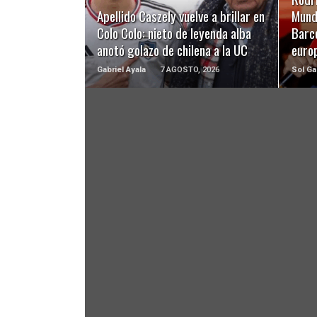
Apellido Caszely vuelve a brillar en
Mundi
Colo Colo: nieto de leyenda alba
Barc
anotó golazo de chilena a la UC
euro
Gabriel Ayala
7 AGOSTO, 2026
Sol Ga