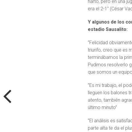
harto, pero en una ju
era el 2-1″ (César V
Y algunos de los co
estadio Sausalito:
“Felicidad obviament
triunfo, creo que es
terminábamos la prime
Pudimos resolverlo g
que somos un equipo
“Es mi trabajo, el pod
lleguen los balones t
atento, también agra
último minuto”
“El análisis es satisf
parte alta te da el pl