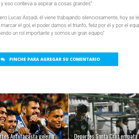
y eso conlleva a aspirar a cosas grandes”.
ro Lucas Assadi, él viene trabajando silenciosamente, hoy se l
marcar el gol, el poder darnos el triunfo, feliz por él y por el equ
endo un rol importante y somos un gran equipo”
PINCHE PARA AGREGAR SU COMENTARIO
LEER MÁS
LEER MÁS
rtes Antofagasta golea a
Deportes Santa Cruz empata 