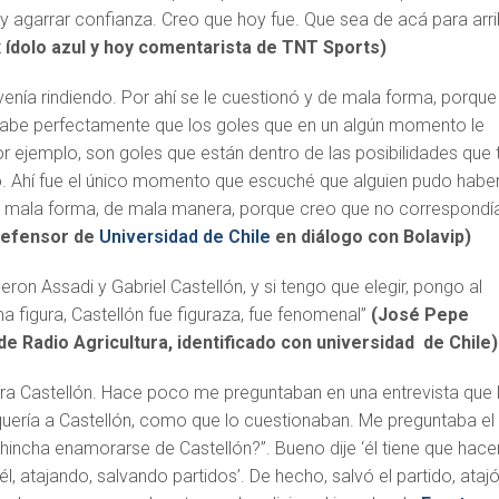
 y agarrar confianza. Creo que hoy fue. Que sea de acá para arri
 ídolo azul y hoy comentarista de TNT Sports)
venía rindiendo. Por ahí se le cuestionó y de mala forma, porque
sabe perfectamente que los goles que en un algún momento le
or ejemplo, son goles que están dentro de las posibilidades que 
o. Ahí fue el único momento que escuché que alguien pudo habe
 mala forma, de mala manera, porque creo que no correspondí
 defensor de
Universidad de Chile
en diálogo con Bolavip)
ueron Assadi y Gabriel Castellón, y si tengo que elegir, pongo al
figura, Castellón fue figuraza, fue fenomenal”
(José Pepe
de Radio Agricultura, identificado con universidad de Chile)
ra Castellón. Hace poco me preguntaban en una entrevista que 
ería a Castellón, como que lo cuestionaban. Me preguntaba el
 hincha enamorarse de Castellón?”. Bueno dije ‘él tiene que hace
, atajando, salvando partidos’. De hecho, salvó el partido, ataj