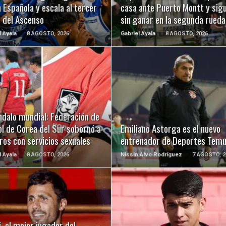
 Española y escala al tercer
casa ante Puerto Montt y sig
r del Ascenso
sin ganar en la segunda rueda
l Ayala
8 AGOSTO, 2026
Gabriel Ayala
8 AGOSTO, 2026
LEER MÁS
LEER MÁS
ndalo mundial: Federación de
l de Corea del Sur sobornó a
Emiliano Astorga es el nuevo
ros con servicios sexuales
entrenador de Deportes Tem
l Ayala
8 AGOSTO, 2026
Nissin Alvo Rodríguez
7 AGOSTO, 2
LEER MÁS
LEER MÁS
, el mejor jugador del