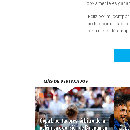
obviamente es ganar 
“Feliz por mi compañe
dio la oportunidad de 
cada uno está cumpli
MÁS DE DESTACADOS
LEER MÁS
Copa Libertadores: árbitro de la
polémica expulsión de Balogun en
Depo