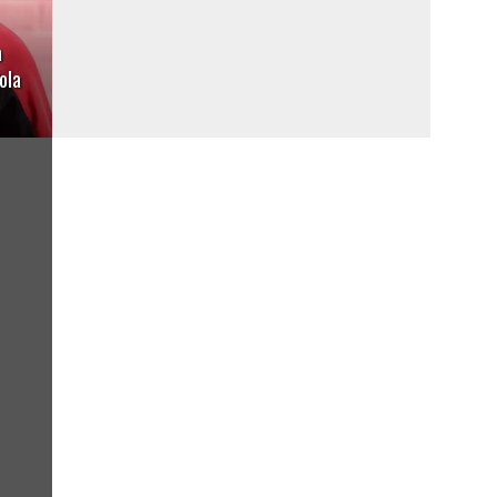
a
ola