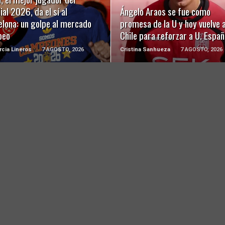
al 2026, da el sí al
Ángelo Araos se fue como
elona: un golpe al mercado
promesa de la U y hoy vuelve 
peo
Chile para reforzar a U. Españ
rcia Lineros
7 AGOSTO, 2026
Cristina Sanhueza
7 AGOSTO, 2026