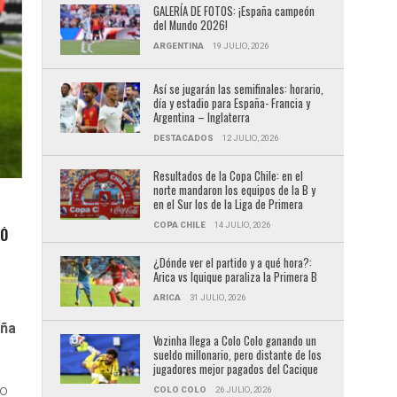
GALERÍA DE FOTOS: ¡España campeón
del Mundo 2026!
ARGENTINA
19 JULIO, 2026
Así se jugarán las semifinales: horario,
día y estadio para España- Francia y
Argentina – Inglaterra
DESTACADOS
12 JULIO, 2026
Resultados de la Copa Chile: en el
norte mandaron los equipos de la B y
en el Sur los de la Liga de Primera
COPA CHILE
14 JULIO, 2026
IÓ
¿Dónde ver el partido y a qué hora?:
Arica vs Iquique paraliza la Primera B
ARICA
31 JULIO, 2026
iña
Vozinha llega a Colo Colo ganando un
sueldo millonario, pero distante de los
jugadores mejor pagados del Cacique
no
COLO COLO
26 JULIO, 2026