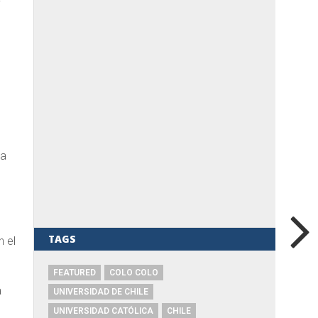
y
ra
TAGS
n el
FEATURED
COLO COLO
a
UNIVERSIDAD DE CHILE
UNIVERSIDAD CATÓLICA
CHILE