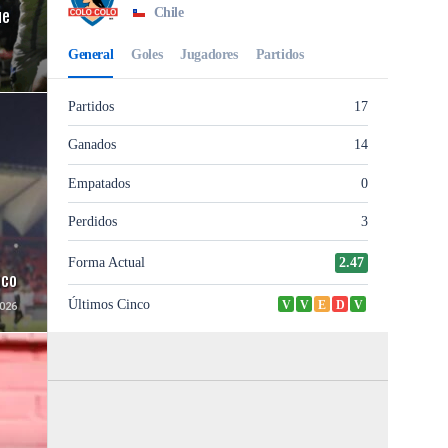
ue
uco
026