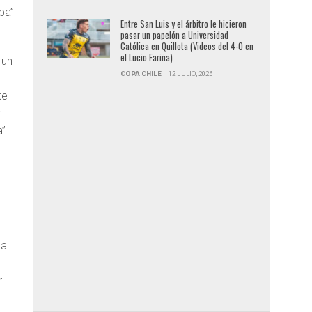
ba”
Entre San Luis y el árbitro le hicieron
pasar un papelón a Universidad
Católica en Quillota (Videos del 4-0 en
el Lucio Fariña)
 un
COPA CHILE
12 JULIO, 2026
te
r
a”
la
r
ó