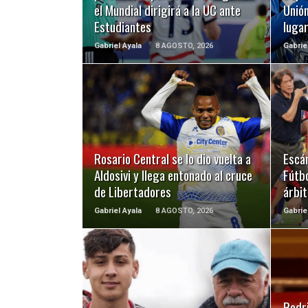
el Mundial dirigirá a la UC ante
Unión
Estudiantes
luga
Gabriel Ayala
8 AGOSTO, 2026
Gabrie
LEER MÁS
Rosario Central se lo dio vuelta a
Escá
Aldosivi y llega entonado al cruce
Fútbo
de Libertadores
árbit
Gabriel Ayala
8 AGOSTO, 2026
Gabrie
LEER MÁS
Rodri