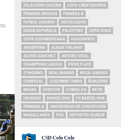
SELECCIÓN CHILENA
COPA LIBERTADORES
PRIMERA DIVISIÓN
PRIMERA B
e
FUTBOL CHILENO
DESTACADOS
ipo,
UNIÓN ESPAÑOLA
PALESTINO
COPA CHILE
COPA SUDAMERICANA
HUACHIPATO
ARGENTINA
AUDAX ITALIANO
ALEXIS SÁNCHEZ
ARTURO VIDAL
CHAMPIONS LEAGUE
RIVER PLATE
O'HIGGINS
REAL MADRID
BOCA JUNIORS
COBRESAL
COQUIMBO UNIDO
ÑUBLENSE
BRASIL
EVERTON
COBRELOA
BETIS
URUGUAY
BARCELONA
FC BARCELONA
PRIMERA A
UNIVERSIDAD DE CONCEPCIÓN
MAGALLANES
PSG
DEPORTES IQUIQUE
en