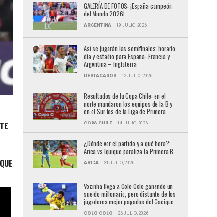
GALERÍA DE FOTOS: ¡España campeón
del Mundo 2026!
ARGENTINA
19 JULIO, 2026
Así se jugarán las semifinales: horario,
día y estadio para España- Francia y
Argentina – Inglaterra
DESTACADOS
12 JULIO, 2026
Resultados de la Copa Chile: en el
norte mandaron los equipos de la B y
en el Sur los de la Liga de Primera
COPA CHILE
14 JULIO, 2026
NTE
¿Dónde ver el partido y a qué hora?:
Arica vs Iquique paraliza la Primera B
 QUE
ARICA
31 JULIO, 2026
Vozinha llega a Colo Colo ganando un
sueldo millonario, pero distante de los
jugadores mejor pagados del Cacique
COLO COLO
26 JULIO, 2026