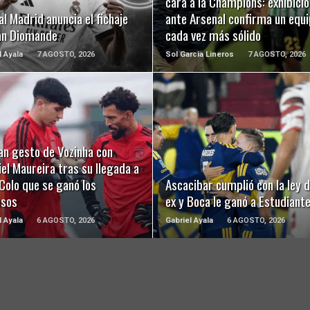
cara a la Champions: exhibició
al Madrid anuncia el fichaje
ante Arsenal confirma un equ
an Diomande
cada vez más sólido
l Ayala
7 AGOSTO, 2026
Sol Garcia Lineros
7 AGOSTO, 2026
LEER MÁS
LEER MÁS
an gesto de Vozinha con
el Maureira tras su llegada a
Colo que se ganó los
Ascacibar cumplió con la ley d
usos
ex y Boca le ganó a Estudiant
l Ayala
6 AGOSTO, 2026
Gabriel Ayala
6 AGOSTO, 2026