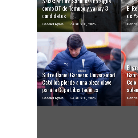
Salas: Arturo Sanhueza no sigue
como DT de Temuco y ya hay 3
El Re
candidatos
de Y
Gabriel Ayala
7 AGOSTO, 2026
Gabrie
LEER MÁS
El gr
Sufre Daniel Garnero: Universidad
Gabri
Católica pierde a una pieza clave
Colo 
para la Copa Libertadores
apla
Gabriel Ayala
6 AGOSTO, 2026
Gabrie