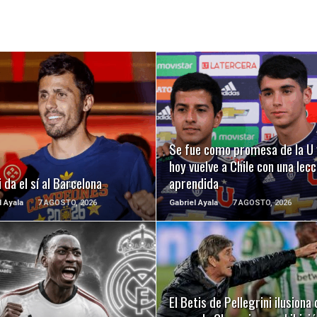
LEER MÁS
LEER MÁS
Se fue como promesa de la U 
hoy vuelve a Chile con una lecc
 da el sí al Barcelona
aprendida
l Ayala
7 AGOSTO, 2026
Gabriel Ayala
7 AGOSTO, 2026
LEER MÁS
LEER MÁS
El Betis de Pellegrini ilusiona 