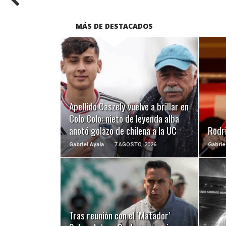
MÁS DE DESTACADOS
LEER MÁS
Apellido Caszely vuelve a brillar en
Colo Colo: nieto de leyenda alba
anotó golazo de chilena a la UC
Rodri
Gabriel Ayala
7 AGOSTO, 2026
Gabrie
LEER MÁS
Tras reunión con el ’Matador’