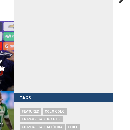
y
ión
TAGS
FEATURED
COLO COLO
UNIVERSIDAD DE CHILE
de
UNIVERSIDAD CATÓLICA
CHILE