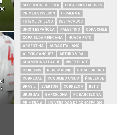
n
SELECCIÓN CHILENA
COPA LIBERTADORES
ipo
PRIMERA DIVISIÓN
PRIMERA B
FUTBOL CHILENO
DESTACADOS
UNIÓN ESPAÑOLA
PALESTINO
COPA CHILE
COPA SUDAMERICANA
HUACHIPATO
ARGENTINA
AUDAX ITALIANO
ALEXIS SÁNCHEZ
ARTURO VIDAL
CHAMPIONS LEAGUE
RIVER PLATE
O'HIGGINS
REAL MADRID
BOCA JUNIORS
el
COBRESAL
COQUIMBO UNIDO
ÑUBLENSE
es
BRASIL
EVERTON
COBRELOA
BETIS
URUGUAY
BARCELONA
FC BARCELONA
PRIMERA A
UNIVERSIDAD DE CONCEPCIÓN
MAGALLANES
PSG
DEPORTES IQUIQUE