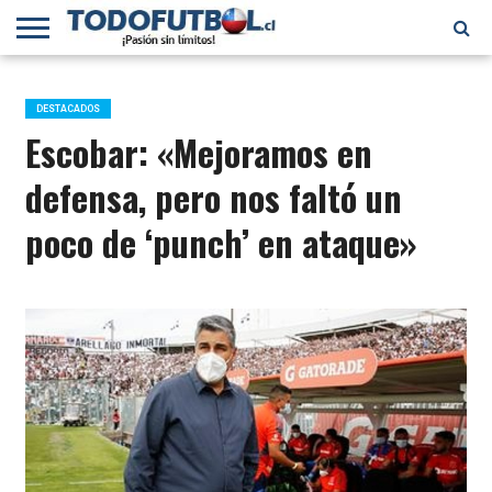
PRIMERA
DIVISIÓN
PRIMERA
SELECCIÓN
CHILENOS
FÚTBOL
B
CHILENA
EN EL
INTERNACIONAL
DESTACADOS
MUNDO
Escobar: «Mejoramos en
defensa, pero nos faltó un
poco de ‘punch’ en ataque»