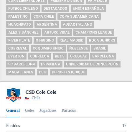
COPA LIBERTADORES
PRIMERA DIVISIÓN
PRIMERA B
FUTBOL CHILENO
DESTACADOS
UNIÓN ESPAÑOLA
PALESTINO
COPA CHILE
COPA SUDAMERICANA
HUACHIPATO
ARGENTINA
AUDAX ITALIANO
ALEXIS SÁNCHEZ
ARTURO VIDAL
CHAMPIONS LEAGUE
RIVER PLATE
O'HIGGINS
REAL MADRID
BOCA JUNIORS
COBRESAL
COQUIMBO UNIDO
ÑUBLENSE
BRASIL
EVERTON
COBRELOA
BETIS
URUGUAY
BARCELONA
FC BARCELONA
PRIMERA A
UNIVERSIDAD DE CONCEPCIÓN
MAGALLANES
PSG
DEPORTES IQUIQUE