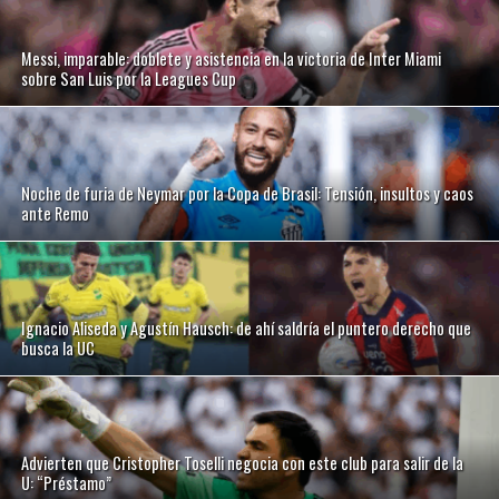
Messi, imparable: doblete y asistencia en la victoria de Inter Miami
sobre San Luis por la Leagues Cup
Noche de furia de Neymar por la Copa de Brasil: Tensión, insultos y caos
ante Remo
Ignacio Aliseda y Agustín Hausch: de ahí saldría el puntero derecho que
busca la UC
Advierten que Cristopher Toselli negocia con este club para salir de la
U: “Préstamo”