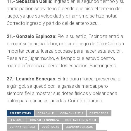
11.- Sebastián Ubilla:
Ingresó en el segundo tiempo y su
participación se evidenció desde que pisó el terreno de
juego, ya que su velocidad y dinamismo se hizo notar.
Correcto ingreso y partido del delantero azul.
21.- Gonzalo Espinoza:
Fiel a su estilo, Espinoza entró a
cumplir su principal labor, cortar el juego de Colo-Colo sin
importar cuanta fuerza ocupase para hacer esta acción.
Pese a no jugar mucho, el tiempo que estuvo dentro,
marcó diferencia al cerrar los espacios. Buen ingreso.
27.- Leandro Benegas:
Entro para marcar presencia o
algún gol, se quedó con la ganas de marcar, pero
siempre fiel a mostrar sus dotes físicos y pelear cada
balón para ganar las jugadas. Correcto partido.
RELATED ITEMS
COPA CHILE
COPA CHILE 2015
DESTACADOS
FEATURED
GONZALO ESPINOZA
GUSTAVO LORENZETTI
JOHNNY HERRERA
JOSÉ ROJAS
LEANDRO BENEGAS