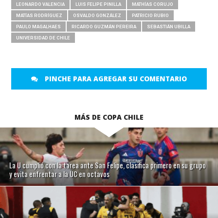
LEONARDO VALENCIA
LUIS FELIPE PINILLA
MATHÍAS CORUJO
MATÍAS RODRÍGUEZ
OSVALDO GONZÁLEZ
PATRICIO RUBIO
PAULO MAGALHAES
RICARDO GUZMÁN PEREIRA
SEBASTIÁN UBILLA
UNIVERSIDAD DE CHILE
PINCHE PARA AGREGAR SU COMENTARIO
MÁS DE COPA CHILE
La U cumplió con la tarea ante San Felipe, clasifica primero en su grupo
y evita enfrentar a la UC en octavos