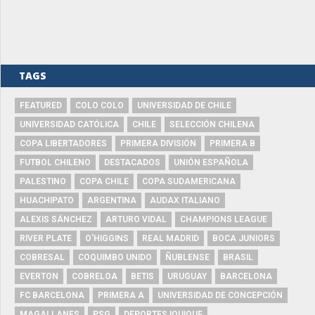
TAGS
FEATURED
COLO COLO
UNIVERSIDAD DE CHILE
UNIVERSIDAD CATÓLICA
CHILE
SELECCIÓN CHILENA
COPA LIBERTADORES
PRIMERA DIVISIÓN
PRIMERA B
FUTBOL CHILENO
DESTACADOS
UNIÓN ESPAÑOLA
PALESTINO
COPA CHILE
COPA SUDAMERICANA
HUACHIPATO
ARGENTINA
AUDAX ITALIANO
ALEXIS SÁNCHEZ
ARTURO VIDAL
CHAMPIONS LEAGUE
RIVER PLATE
O'HIGGINS
REAL MADRID
BOCA JUNIORS
COBRESAL
COQUIMBO UNIDO
ÑUBLENSE
BRASIL
EVERTON
COBRELOA
BETIS
URUGUAY
BARCELONA
FC BARCELONA
PRIMERA A
UNIVERSIDAD DE CONCEPCIÓN
MAGALLANES
PSG
DEPORTES IQUIQUE