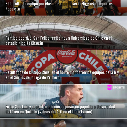
Sólo falta un equipo por clasificar: puede ser O´Higgins o Deportes
Recoleta
Partido decisivo: San Felipe recibe hoy a Universidad de Chile en el
estadio Nicolás Chauán
Resultados de la Copa Chile: en el norte mandaron los equipos de la B y
en el Sur los de la Liga de Primera
Entre San Luis y el árbitro le hicieron pasar un papelón a Universidad
Católica en Quillota (Videos del 4-0 en el Lucio Fariña)