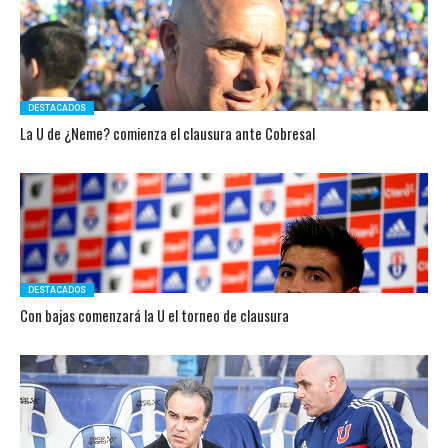
DESTACADOS
La U de ¿Neme? comienza el clausura ante Cobresal
DESTACADOS
Con bajas comenzará la U el torneo de clausura