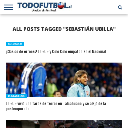
PRIMERA
DIVISIÓN
PRIMERA
SELECCIÓN
CHILENOS
FÚTBOL
ALL POSTS TAGGED "SEBASTIÁN UBILLA"
B
CHILENA
EN EL
INTERNACIONAL
MUNDO
COLO COLO
¡Clásico de errores! La «U» y Colo Colo empatan en el Nacional
DESTACADOS
La «U» vivió una tarde de terror en Talcahuano y se alejó de la
postemporada